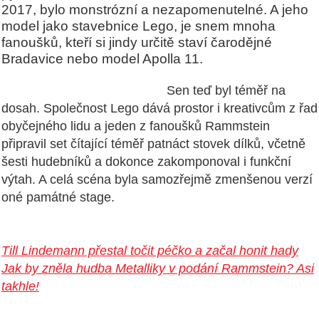
2017, bylo monstrózní a nezapomenutelné. A jeho
model jako stavebnice Lego, je snem mnoha
fanoušků, kteří si jindy určitě staví čarodějné
Bradavice nebo model Apolla 11.
Sen teď byl téměř na
dosah. Společnost Lego dává prostor i kreativcům z řad
obyčejného lidu a jeden z fanoušků Rammstein
připravil set čítající téměř patnáct stovek dílků, včetně
šesti hudebníků a dokonce zakomponoval i funkční
výtah. A celá scéna byla samozřejmě zmenšenou verzí
oné památné stage.
Till Lindemann přestal točit péčko a začal honit hady
Jak by zněla hudba Metalliky v podání Rammstein? Asi
takhle!