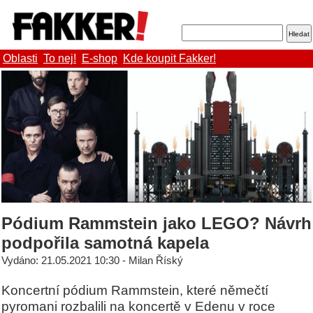
Oblasti
To nej!
E-shop
Kde koupit Fakker!
Pódium Rammstein jako LEGO? Návrh
podpořila samotná kapela
Vydáno: 21.05.2021 10:30 - Milan Říský
Koncertní pódium Rammstein, které němečtí
pyromani rozbalili na koncertě v Edenu v roce