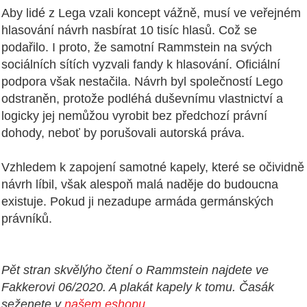
Aby lidé z Lega vzali koncept vážně, musí ve veřejném
hlasování návrh nasbírat 10 tisíc hlasů. Což se
podařilo. I proto, že samotní Rammstein na svých
sociálních sítích vyzvali fandy k hlasování. Oficiální
podpora však nestačila. Návrh byl společností Lego
odstraněn, protože podléhá duševnímu vlastnictví a
logicky jej nemůžou vyrobit bez předchozí právní
dohody, neboť by porušovali autorská práva.
Vzhledem k zapojení samotné kapely, které se očividně
návrh líbil, však alespoň malá naděje do budoucna
existuje. Pokud ji nezadupe armáda germánských
právníků.
Pět stran skvělýho čtení o Rammstein najdete ve
Fakkerovi 06/2020. A plakát kapely k tomu. Časák
seženete v
našem eshopu
.