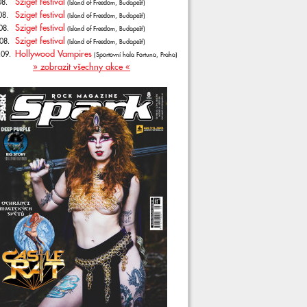
Sziget festival
08.
(Island of Freedom, Budapešť)
Sziget festival
08.
(Island of Freedom, Budapešť)
Sziget festival
08.
(Island of Freedom, Budapešť)
Sziget festival
08.
(Island of Freedom, Budapešť)
Hollywood Vampires
.09.
(Sportovní hala Fortuna, Praha)
» zobrazit všechny akce «