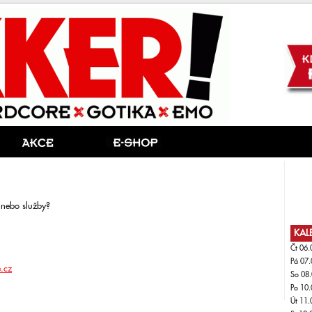
y nebo služby?
KAL
Čt 06.
Pá 07.
.cz
So 08.
Po 10.
Út 11.