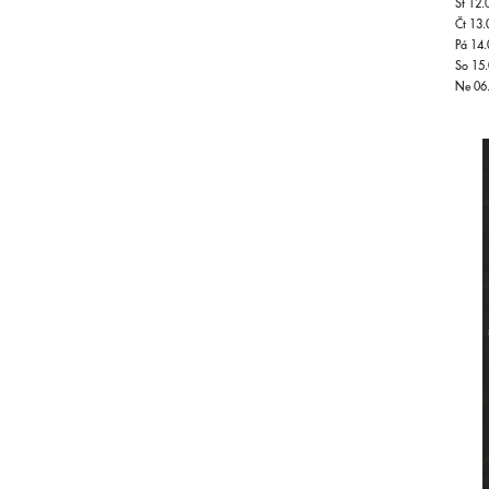
St 12.
Čt 13.
Pá 14.
So 15.
Ne 06