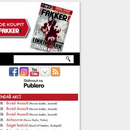
ENDÁŘ AKCÍ
Brutal Assault
08.
(Pevnost Josefov, Jaroměř)
Brutal Assault
08.
(Pevnost Josefov, Jaroměř)
Brutal Assault
08.
(Pevnost Josefov, Jaroměř)
Airbourne
08.
(Forum Karlín, Praha)
Sziget festival
08.
(Island of Freedom, Budapešť)