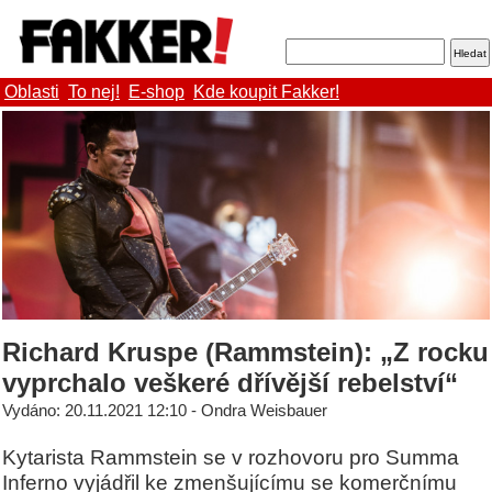
Oblasti
To nej!
E-shop
Kde koupit Fakker!
Richard Kruspe (Rammstein): „Z rocku
vyprchalo veškeré dřívější rebelství“
Vydáno: 20.11.2021 12:10 - Ondra Weisbauer
Kytarista Rammstein se v rozhovoru pro Summa
Inferno vyjádřil ke zmenšujícímu se komerčnímu