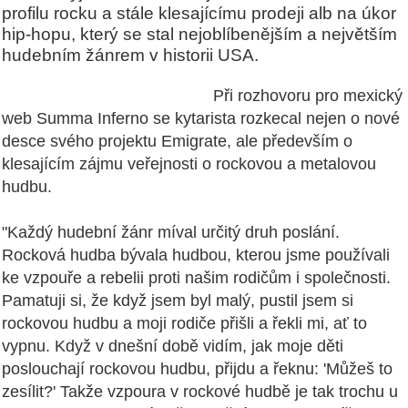
profilu rocku a stále klesajícímu prodeji alb na úkor
hip-hopu, který se stal nejoblíbenějším a největším
hudebním žánrem v historii USA.
Při rozhovoru pro mexický
web Summa Inferno se kytarista rozkecal nejen o nové
desce svého projektu Emigrate, ale především o
klesajícím zájmu veřejnosti o rockovou a metalovou
hudbu.
"Každý hudební žánr míval určitý druh poslání.
Rocková hudba bývala hudbou, kterou jsme používali
ke vzpouře a rebelii proti našim rodičům i společnosti.
Pamatuji si, že když jsem byl malý, pustil jsem si
rockovou hudbu a moji rodiče přišli a řekli mi, ať to
vypnu. Když v dnešní době vidím, jak moje děti
poslouchají rockovou hudbu, přijdu a řeknu: 'Můžeš to
zesílit?' Takže vzpoura v rockové hudbě je tak trochu u