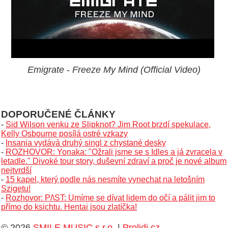
Emigrate - Freeze My Mind (Official Video)
DOPORUČENÉ ČLÁNKY
-
Sid Wilson venku ze Slipknot? Jim Root brzdí spekulace,
Kelly Osbourne posílá ostré vzkazy
-
Insania vydává druhý singl z chystané desky
-
ROZHOVOR: Yonaka: "Ožrali jsme se s Idles a já zvracela v
letadle." Divoké tour story, duševní zdraví a proč je nové album
nejtvrdší
-
15 kapel, který podle nás nesmíte vynechat na letošním
Szigetu!
-
Rozhovor: P/\ST: Umíme se dívat lidem do očí a pálit jim to
přímo do ksichtu. Hentai jsou zlatíčka!
© 2026
SMILE MUSIC s.r.o.
|
Prolidi.cz