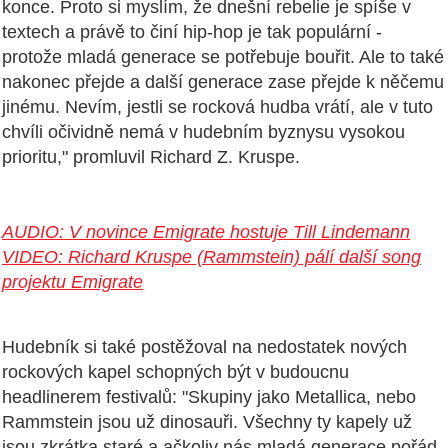
konce. Proto si myslím, že dnešní rebelie je spíše v
textech a právě to činí hip-hop je tak populární -
protože mladá generace se potřebuje bouřit. Ale to také
nakonec přejde a další generace zase přejde k něčemu
jinému. Nevím, jestli se rocková hudba vrátí, ale v tuto
chvíli očividně nemá v hudebním byznysu vysokou
prioritu," promluvil Richard Z. Kruspe.
AUDIO: V novince Emigrate hostuje Till Lindemann
VIDEO: Richard Kruspe (Rammstein) pálí další song
projektu Emigrate
Hudebník si také postěžoval na nedostatek nových
rockových kapel schopných být v budoucnu
headlinerem festivalů: "Skupiny jako Metallica, nebo
Rammstein jsou už dinosauři. Všechny ty kapely už
jsou zkrátka staré a ačkoliv nás mladá generace pořád