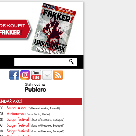
ENDÁŘ AKCÍ
Brutal Assault
08.
(Pevnost Josefov, Jaroměř)
Airbourne
08.
(Forum Karlín, Praha)
Sziget festival
08.
(Island of Freedom, Budapešť)
Sziget festival
08.
(Island of Freedom, Budapešť)
Sziget festival
08.
(Island of Freedom, Budapešť)