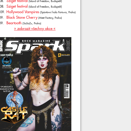
Sziget festival
08.
(Island of Freedom, Budapešť)
Sziget festival
08.
(Island of Freedom, Budapešť)
Hollywood Vampires
.09.
(Sportovní hala Fortuna, Praha)
Black Stone Cherry
09.
(Meet Factory, Praha)
Beartooth
09.
(SaSaZu, Praha)
» zobrazit všechny akce «