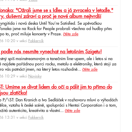
ka: "Ožrali jsme se s Idles a já zvracela v letadle."
ry, duševní zdraví a proč je nové album nejtvrdší
aryngitida i nová deska Until You’re Satisfied. Se zpěvačkou
 Yonaka jsme na Rock for People probrali všechno od hudby přes
po to, proč miluje koncerty v Praze.
čtěte zde
6 10:20 v sekci
Fakkerník
 podle nás nesmíte vynechat na letošním Szigetu!
ěstný spíš mainstreamovým a tanečním line-upem, ale i letos si na
najdete pořádnou porci rocku, metalu a elektroniky, která stojí za
ro vás patnáct jmen, na který letos rozhodně...
čtěte zde
6 10:29 v sekci
Novinky
: Umíme se dívat lidem do očí a pálit jim to přímo do
jsou zlatíčka!
o P/\ST: Dan Kranich a Ivo Sedláček v rozhovoru mluví o výhodách
ce, vztahu k české scéně, spolupráci s Hentai Corporation i o tom,
itá autenticita, kreativita a vlastní...
čtěte zde
6 13:31 v sekci
Fakkerník