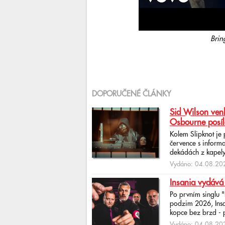
Brin
DOPORUČENÉ ČLÁNKY
Sid Wilson venk
Osbourne posíl
Kolem Slipknot je
července s informa
dekádách z kapely
Vydáno: 04.08.202
Insania vydává
Po prvním singlu 
podzim 2026, Insan
kopce bez brzd - po
Vydáno: 04.08.202