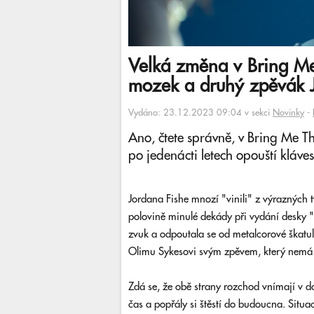
Velká změna v Bring Me
mozek a druhý zpěvák J
Vydáno: 23.12.2023 09:04 v sekci
Novinky
-
Ano, čtete správně, v Bring Me T
po jedenácti letech opouští kláve
Jordana Fishe mnozí "vinili" z výrazných 
polovině minulé dekády při vydání desky "T
zvuk a odpoutala se od metalcorové škatulk
Olimu Sykesovi svým zpěvem, který nemá 
Zdá se, že obě strany rozchod vnímají v d
čas a popřály si štěstí do budoucna. Situa