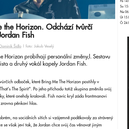
Pá 14.
So 15.
Ne 06
Út 15.
Čt 24.
 the Horizon. Odchází tvůrčí
ordan Fish
Dominik Šidlo
| foto: Jakub Veselý
he Horizon probíhají personální změny,l. Sestavu
sista a druhý vokál kapely Jordan Fish.
tvůrčích odboček, které Bring Me The Horizon postihly v
hat's The Spirit". Po jeho příchodu totiž skupina změnila svůj
y, které onehdy kralovali. Fish navíc kryl záda frontmanovi
zrovna pěnkaví hlas.
obrém, na sociálních sítích si vzájemně poděkovaly za strávený
ce se však jeví tak, že Jordan chce svůj čas věnovat jiným