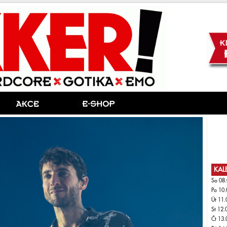
KAL
So 08.
Po 10.
Út 11.
St 12.
Čt 13.