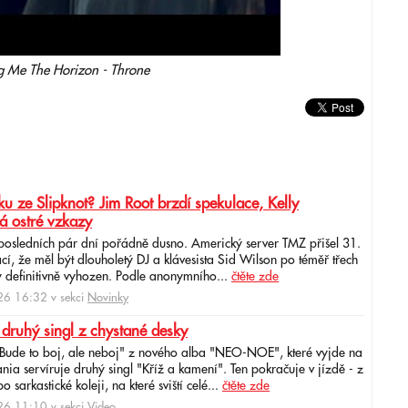
g Me The Horizon - Throne
u ze Slipknot? Jim Root brzdí spekulace, Kelly
á ostré vzkazy
 posledních pár dní pořádně dusno. Americký server TMZ přišel 31.
cí, že měl být dlouholetý DJ a klávesista Sid Wilson po téměř třech
 definitivně vyhozen. Podle anonymního...
čtěte zde
6 16:32 v sekci
Novinky
 druhý singl z chystané desky
"Bude to boj, ale neboj" z nového alba "NEO-NOE", které vyjde na
ia servíruje druhý singl "Kříž a kamení". Ten pokračuje v jízdě - z
 sarkastické koleji, na které sviští celé...
čtěte zde
6 11:10 v sekci
Video