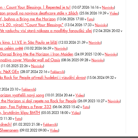
- Count Your Blessings | Repented je tu!
(10.07.2026 16:16 v
Novinky
)
n proudí na novince deathcore stále v žilách
(25.06.2026 19:39 v
Video
)
éšť, bahno a Bring me the Horizon
(13.06.2026 17:00 v
Foto
)
t k 20. výročí "Count Your Blessings"
(13.04.2026 17:33 v
Novinky
)
Ve vzduchu visí stará nákaza a modlitby fanoušků sílej
(12.04.2026 20:02 v
ina. L.I.V.E in São Paulo se blíží
(12.03.2026 21:39 v
Novinky
)
po celém světě
(10.02.2026 06:59 v
Novinky
)
 Dorazí Bring Me the Horizon i Iron Maiden
(24.09.2025 12:00 v
Novinky
)
 naživo cover Wonderwall od Oasis
(08.06.2025 09:28 v
Novinky
)
(11.05.2025 22:26 v
Novinky
)
n: NeX GEn
(28.07.2024 22:16 v
Fakkerník
)
 Rock for People přivezli hudební i vizuální skvost
(15.06.2024 09:32 v
2.2024 23:10 v
Fakkerník
)
rizon vystřelili nový song
(10.01.2024 20:44 v
Video
)
the Horizon si dají repete na Rock for People
(26.09.2023 10:27 v
Novinky
)
zon, Foo Fighters a Fever 333
(06.06.2023 15:42 v
Foto
)
ém, brutálním klipu BMTH
(05.05.2023 18:00 v
Video
)
23 11:30 v
Foto
)
 dnech!
(01.02.2023 21:58 v
Fakkerník
)
 Sheeranem
(09.02.2022 09:00 v
Video
)