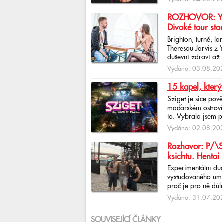
ROZHOVOR: Yona
Divoké tour sto
Brighton, turné, l
Theresou Jarvis z
duševní zdraví až 
Vydáno: 03.08.202
15 kapel, který
Sziget je sice pov
maďarském ostrově 
to. Vybrala jsem p
Vydáno: 02.08.202
Rozhovor: P/\ST
ksichtu. Hentai 
Experimentální du
vystudovaného uměl
proč je pro ně důlež
Vydáno: 31.07.202
SOUVISEJÍCÍ ČLÁNKY