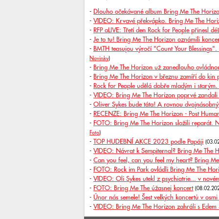
-
Dlouho očekávané album Bring Me The Horizon 
-
VIDEO: Krvavé překvápko. Bring Me The Horizo
-
RFP aLIVE: Třetí den Rock for People přinesl d
-
Je to tu! Bring Me The Horizon oznámili koncer
-
BMTH teasujou výročí "Count Your Blessings". 
Novinky
)
-
Bring Me The Horizon už zanedlouho ovládnou k
-
Bring Me The Horizon v březnu zamíří do kin 
-
Rock for People udělá dobře mladým i starým.
-
VIDEO: Bring Me The Horizon poprvé zandali
-
Oliver Sykes bude táta! A rovnou dvojnásobný
-
RECENZE: Bring Me The Horizon - Post Huma
-
FOTO: Bring Me The Horizon složili reparát. Na
Foto
)
-
TOP HUDEBNÍ AKCE 2023 podle Papáji
(03.0
-
VIDEO: Návrat k Sempiternal? Bring Me The Ho
-
Can you feel, can you feel my heart? Bring Me 
-
FOTO: Rock im Park ovládli Bring Me The Hori
-
VIDEO: Oli Sykes utekl z psychiatrie... v nov
-
FOTO: Bring Me The úžasnej koncert
(08.02.20
-
Únor nás semele! Šest velkých koncertů v osmi
-
VIDEO: Bring Me The Horizon zahráli s Edem