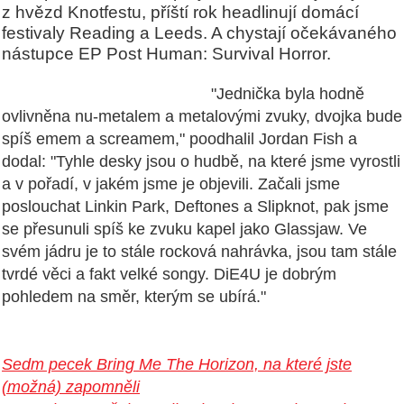
z hvězd Knotfestu, příští rok headlinují domácí
festivaly Reading a Leeds. A chystají očekávaného
nástupce EP Post Human: Survival Horror.
"Jednička byla hodně
ovlivněna nu-metalem a metalovými zvuky, dvojka bude
spíš emem a screamem," poodhalil Jordan Fish a
dodal: "Tyhle desky jsou o hudbě, na které jsme vyrostli
a v pořadí, v jakém jsme je objevili. Začali jsme
poslouchat Linkin Park, Deftones a Slipknot, pak jsme
se přesunuli spíš ke zvuku kapel jako Glassjaw. Ve
svém jádru je to stále rocková nahrávka, jsou tam stále
tvrdé věci a fakt velké songy. DiE4U je dobrým
pohledem na směr, kterým se ubírá."
Sedm pecek Bring Me The Horizon, na které jste
(možná) zapomněli