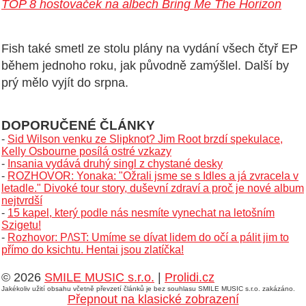
TOP 8 hostovaček na albech Bring Me The Horizon
Fish také smetl ze stolu plány na vydání všech čtyř EP
během jednoho roku, jak původně zamýšlel. Další by
prý mělo vyjít do srpna.
DOPORUČENÉ ČLÁNKY
-
Sid Wilson venku ze Slipknot? Jim Root brzdí spekulace,
Kelly Osbourne posílá ostré vzkazy
-
Insania vydává druhý singl z chystané desky
-
ROZHOVOR: Yonaka: "Ožrali jsme se s Idles a já zvracela v
letadle." Divoké tour story, duševní zdraví a proč je nové album
nejtvrdší
-
15 kapel, který podle nás nesmíte vynechat na letošním
Szigetu!
-
Rozhovor: P/\ST: Umíme se dívat lidem do očí a pálit jim to
přímo do ksichtu. Hentai jsou zlatíčka!
© 2026
SMILE MUSIC s.r.o.
|
Prolidi.cz
Jakékoliv užití obsahu včetně převzetí článků je bez souhlasu SMILE MUSIC s.r.o. zakázáno.
Přepnout na klasické zobrazení