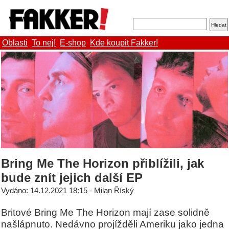
Oblasti
To nej!
E-shop
Kde koupit Fakker!
Bring Me The Horizon přiblížili, jak
bude znít jejich další EP
Vydáno: 14.12.2021 18:15 - Milan Říský
Britové Bring Me The Horizon mají zase solidně
našlápnuto. Nedávno projížděli Ameriku jako jedna