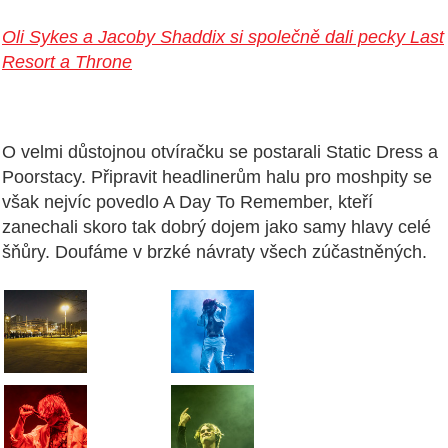
Oli Sykes a Jacoby Shaddix si společně dali pecky Last
Resort a Throne
O velmi důstojnou otvíračku se postarali Static Dress a
Poorstacy. Připravit headlinerům halu pro moshpity se
však nejvíc povedlo A Day To Remember, kteří
zanechali skoro tak dobrý dojem jako samy hlavy celé
šňůry. Doufáme v brzké návraty všech zúčastněných.