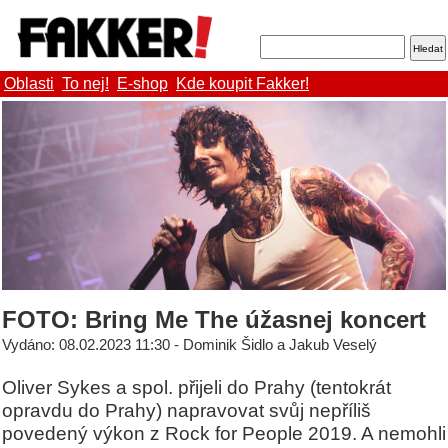
Oblasti
To nej!
E-shop
Kde koupit Fakker!
FOTO: Bring Me The úžasnej koncert
Vydáno: 08.02.2023 11:30 - Dominik Šidlo a Jakub Veselý
Oliver Sykes a spol. přijeli do Prahy (tentokrát
opravdu do Prahy) napravovat svůj nepříliš
povedený výkon z Rock for People 2019. A nemohli