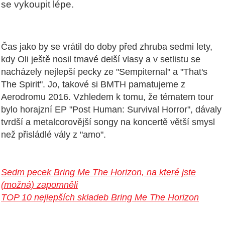
se vykoupit lépe.
Čas jako by se vrátil do doby před zhruba sedmi lety,
kdy Oli ještě nosil tmavé delší vlasy a v setlistu se
nacházely nejlepší pecky ze "Sempiternal" a "That's
The Spirit". Jo, takové si BMTH pamatujeme z
Aerodromu 2016. Vzhledem k tomu, že tématem tour
bylo horajzní EP "Post Human: Survival Horror", dávaly
tvrdší a metalcorovější songy na koncertě větší smysl
než přisládlé vály z "amo".
Sedm pecek Bring Me The Horizon, na které jste
(možná) zapomněli
TOP 10 nejlepších skladeb Bring Me The Horizon