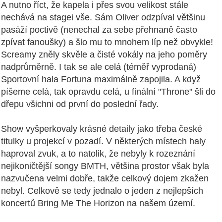
A nutno říct, že kapela i přes svou velikost stále
nechává na stagei vše. Sám Oliver odzpíval většinu
pasáží poctivě (nenechal za sebe přehnaně často
zpívat fanoušky) a šlo mu to mnohem líp než obvykle!
Screamy zněly skvěle a čisté vokály na jeho poměry
nadprůměrně. I tak se ale celá (téměř vyprodaná)
Sportovní hala Fortuna maximálně zapojila. A když
píšeme celá, tak opravdu celá, u finální "Throne" šli do
dřepu všichni od první do poslední řady.
Show vyšperkovaly krásné detaily jako třeba české
titulky u projekcí v pozadí. V některých místech haly
haproval zvuk, a to natolik, že nebyly k rozeznání
nejikoničtější songy BMTH, většina prostor však byla
nazvučena velmi dobře, takže celkový dojem zkažen
nebyl. Celkově se tedy jednalo o jeden z nejlepších
koncertů Bring Me The Horizon na našem území.