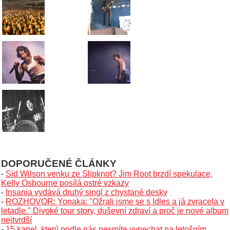
DOPORUČENÉ ČLÁNKY
-
Sid Wilson venku ze Slipknot? Jim Root brzdí spekulace,
Kelly Osbourne posílá ostré vzkazy
-
Insania vydává druhý singl z chystané desky
-
ROZHOVOR: Yonaka: "Ožrali jsme se s Idles a já zvracela v
letadle." Divoké tour story, duševní zdraví a proč je nové album
nejtvrdší
-
15 kapel, který podle nás nesmíte vynechat na letošním