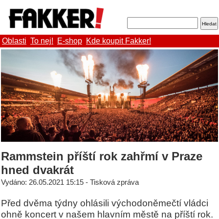
Oblasti
To nej!
E-shop
Kde koupit Fakker!
Rammstein příští rok zahřmí v Praze
hned dvakrát
Vydáno: 26.05.2021 15:15 - Tisková zpráva
Před dvěma týdny ohlásili východoněmečtí vládci
ohně koncert v našem hlavním městě na příští rok.