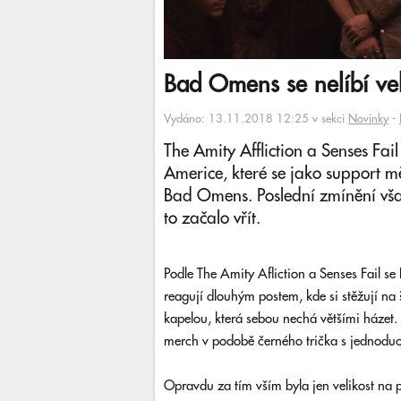
Bad Omens se nelíbí vel
Vydáno: 13.11.2018 12:25 v sekci
Novinky
-
The Amity Affliction a Senses Fai
Americe, které se jako support m
Bad Omens. Poslední zmínění však
to začalo vřít.
Podle The Amity Afliction a Senses Fail se
reagují dlouhým postem, kde si stěžují na 
kapelou, která sebou nechá většími házet. 
merch v podobě černého trička s jednod
Opravdu za tím vším byla jen velikost na pl