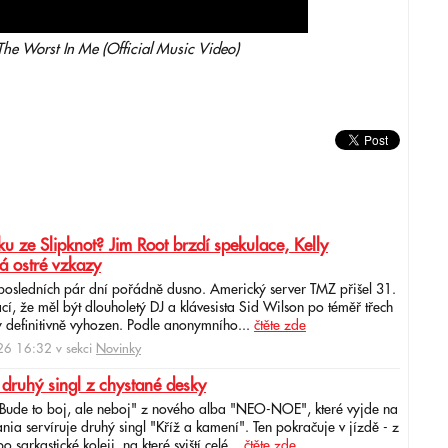
 Worst In Me (Official Music Video)
u ze Slipknot? Jim Root brzdí spekulace, Kelly
á ostré vzkazy
 posledních pár dní pořádně dusno. Americký server TMZ přišel 31.
cí, že měl být dlouholetý DJ a klávesista Sid Wilson po téměř třech
 definitivně vyhozen. Podle anonymního...
čtěte zde
6 16:32 v sekci
Novinky
 druhý singl z chystané desky
"Bude to boj, ale neboj" z nového alba "NEO-NOE", které vyjde na
ia servíruje druhý singl "Kříž a kamení". Ten pokračuje v jízdě - z
 sarkastické koleji, na které sviští celé...
čtěte zde