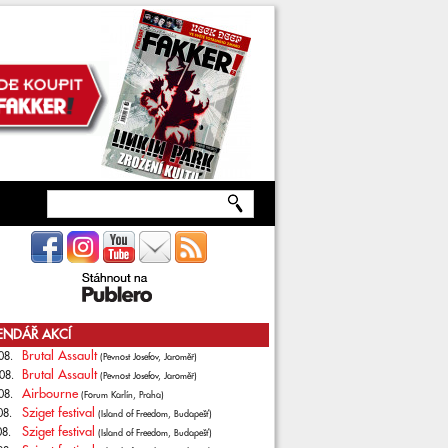
ENDÁŘ AKCÍ
Brutal Assault
08.
(Pevnost Josefov, Jaroměř)
Brutal Assault
08.
(Pevnost Josefov, Jaroměř)
Airbourne
08.
(Forum Karlín, Praha)
Sziget festival
08.
(Island of Freedom, Budapešť)
Sziget festival
08.
(Island of Freedom, Budapešť)