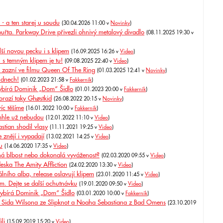
- a ten starej u soudu
(30.04.2026 11:00 v
Novinky
)
uřta. Parkway Drive přivezli ohnivý metalový divadlo
(08.11.2025 19:30 v
í novou pecku i s klipem
(16.09.2025 16:26 v
Video
)
 s temným klipem je tu!
(09.08.2025 22:40 v
Video
)
a zazní ve filmu Queen Of The Ring
(01.03.2025 12:41 v
Novinky
)
 dnech!
(01.02.2023 21:58 v
Fakkerník
)
ybírá Dominik „Dom“ Šidlo
(01.01.2023 20:00 v
Fakkerník
)
razí taky Ghøstkid
(26.08.2022 20:15 v
Novinky
)
íc těšíme
(16.01.2022 10:00 v
Fakkerník
)
mhle už nebudou
(12.01.2022 11:10 v
Video
)
ian shodil vlasy
(11.11.2021 19:25 v
Video
)
znějí i vypadají
(13.02.2021 14:25 v
Video
)
u
(14.06.2020 17:35 v
Video
)
 blbost nebo dokonalá vyváženost?
(02.03.2020 09:55 v
Video
)
eska The Amity Affliction
(24.02.2020 13:30 v
Video
)
ního alba, release oslavují klipem
(23.01.2020 11:45 v
Video
)
m. Dejte se další ochutnávku
(19.01.2020 09:50 v
Video
)
vybírá Dominik „Dom“ Šidlo
(03.01.2020 10:00 v
Fakkerník
)
il Sida Wilsona ze Slipknot a Noaha Sebastiana z Bad Omens
(23.10.2019
li
(15.09.2019 15:20 v
Video
)