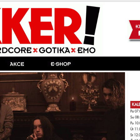
KAL
Pá 07.
So 08.
Po 10.
Út 11.
St 12.