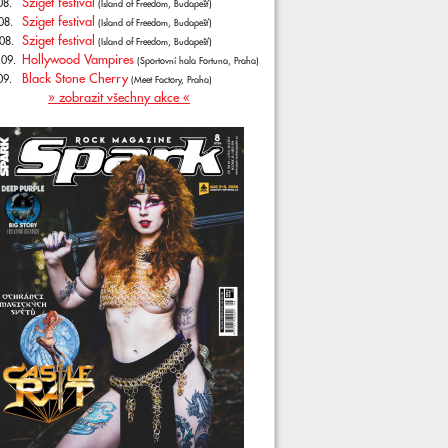
Sziget festival
08.
(Island of Freedom, Budapešť)
Sziget festival
08.
(Island of Freedom, Budapešť)
Sziget festival
08.
(Island of Freedom, Budapešť)
Hollywood Vampires
.09.
(Sportovní hala Fortuna, Praha)
Black Stone Cherry
09.
(Meet Factory, Praha)
» zobrazit všechny akce «