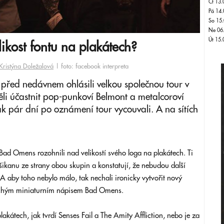
Čt 13.
Pá 14.
So 15.
Ne 06
Út 15.
ikost fontu na plakátech?
Kristýna Doležalová
| foto: facebook interpreta
l před nedávnem ohlásili velkou společnou tour v
ěli účastnit pop-punkoví Belmont a metalcoroví
 pár dní po oznámení tour vycouvali. A na sítích
 Bad Omens rozohnili nad velikostí svého loga na plakátech. Ti
šikanu ze strany obou skupin a konstatují, že nebudou další
A aby toho nebylo málo, tak nechali ironicky vytvořit nový
uchým miniaturním nápisem Bad Omens.
akátech, jak tvrdí Senses Fail a The Amity Affliction, nebo je za