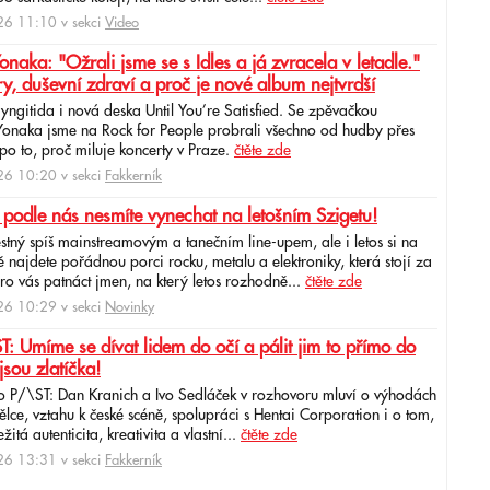
6 11:10 v sekci
Video
ka: "Ožrali jsme se s Idles a já zvracela v letadle."
ry, duševní zdraví a proč je nové album nejtvrdší
aryngitida i nová deska Until You’re Satisfied. Se zpěvačkou
 Yonaka jsme na Rock for People probrali všechno od hudby přes
po to, proč miluje koncerty v Praze.
čtěte zde
6 10:20 v sekci
Fakkerník
 podle nás nesmíte vynechat na letošním Szigetu!
ěstný spíš mainstreamovým a tanečním line-upem, ale i letos si na
najdete pořádnou porci rocku, metalu a elektroniky, která stojí za
ro vás patnáct jmen, na který letos rozhodně...
čtěte zde
6 10:29 v sekci
Novinky
: Umíme se dívat lidem do očí a pálit jim to přímo do
jsou zlatíčka!
o P/\ST: Dan Kranich a Ivo Sedláček v rozhovoru mluví o výhodách
ce, vztahu k české scéně, spolupráci s Hentai Corporation i o tom,
itá autenticita, kreativita a vlastní...
čtěte zde
6 13:31 v sekci
Fakkerník