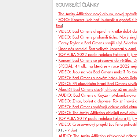
SOUVISEJÍCÍ ČLÁNKY
-
The Amity Affliction: nový album, novej zpěvák 
-
FOTO: Koncert, kde hoří bubeník a opečeš si b
Foto
)
-
VIDEO: Bad Omens dropnuli v krátké době dalš
-
VIDEO: Bad Omens prolomili ticho. Nový singl
-
Corey Taylor a Bad Omens spojili síly! Skladb
-
Únor nás semele! Šest velkých koncertů v osmi
-
TOP ALBA 2022 podle redakce Fakkera (I.): v
-
Koncert Bad Omens se přesouvá do většího. Do
-
SPECIÁL: 44 alb, na která se v roce 2022 nejv
-
VIDEO: Jsou na vás Bad Omens měkcí? Po to
-
VIDEO: Bad Omens v novém hávu, Noah Sebast
-
VIDEO: Při akustickém hraní Bad Omens skvěle 
-
Akustičtí Bad Omens stavějí chlupy až na zadk
-
AUDIO: Bad Omens a Kayzo - překombinovaná
-
VIDEO: Zmar, bolest a deprese. Tak zní nová d
-
VIDEO: Bad Omens vydávají deluxe edici aktuál
-
VIDEO: The Amity Affliction ohlašují nové albu
-
TOP ALBA 2019 podle redakce Fakkera (II.): 
-
VIDEO: Crossoverový projekt Lucifena pohost
10:15 v
Video
)
-
AUDIO: The Amity Affliction překvapivě přitvrdi