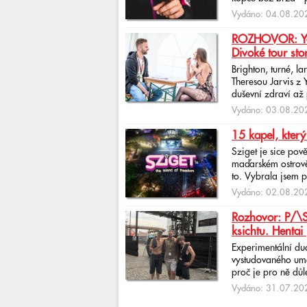
Vydáno: 04.08.202
ROZHOVOR: Yona
Divoké tour sto
Brighton, turné, l
Theresou Jarvis z
duševní zdraví až 
Vydáno: 03.08.202
15 kapel, který
Sziget je sice pov
maďarském ostrově 
to. Vybrala jsem p
Vydáno: 02.08.202
Rozhovor: P/\ST
ksichtu. Hentai 
Experimentální du
vystudovaného uměl
proč je pro ně důlež
Vydáno: 31.07.202