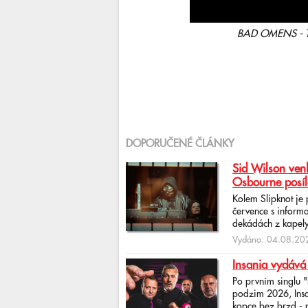
BAD OMENS - The
DOPORUČENÉ ČLÁNKY
Sid Wilson venk
Osbourne posíl
Kolem Slipknot je
července s informa
dekádách z kapely
Vydáno: 04.08.202
Insania vydává
Po prvním singlu 
podzim 2026, Insan
kopce bez brzd - po