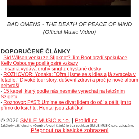
BAD OMENS - THE DEATH OF PEACE OF MIND
(Official Music Video)
DOPORUČENÉ ČLÁNKY
-
Sid Wilson venku ze Slipknot? Jim Root brzdí spekulace,
Kelly Osbourne posílá ostré vzkazy
-
Insania vydává druhý singl z chystané desky
-
ROZHOVOR: Yonaka: "Ožrali jsme se s Idles a já zvracela v
letadle." Divoké tour story, duševní zdraví a proč je nové album
nejtvrdší
-
15 kapel, který podle nás nesmíte vynechat na letošním
Szigetu!
-
Rozhovor: P/\ST: Umíme se dívat lidem do očí a pálit jim to
přímo do ksichtu. Hentai jsou zlatíčka!
© 2026
SMILE MUSIC s.r.o.
|
Prolidi.cz
Jakékoliv užití obsahu včetně převzetí článků je bez souhlasu SMILE MUSIC s.r.o. zakázáno.
Přepnout na klasické zobrazení