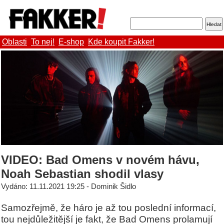
Oblasti
To nej!
E-shop
Kde koupit Fakker!
VIDEO: Bad Omens v novém hávu,
Noah Sebastian shodil vlasy
Vydáno: 11.11.2021 19:25 - Dominik Šidlo
Samozřejmě, že háro je až tou poslední informací,
tou nejdůležitější je fakt, že Bad Omens prolamují