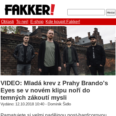
Oblasti
To nej!
E-shop
Kde koupit Fakker!
VIDEO: Mladá krev z Prahy Brando's
Eyes se v novém klipu noří do
temných zákoutí mysli
Vydáno: 12.10.2018 10:40 - Dominik Šidlo
Pamatujete si velmi nadějnou post-hardcorovou