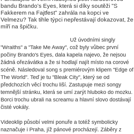
bandu Brando's Eyes, která si díky soutěži "S
Fakkerem na Fajtfest" zahrála na kopci ve
Velmezu? Tak tihle týpci nepřestávají dokazovat, že
míří na špičku.
Už úvodními singly
"Wraiths" a "Take Me Away", což byly vůbec první
počiny Brando's Eyes, dala kapela najevo, že nejsou
žádná ořezávátka a že si hodlají najít místo na corové
scéně. Následoval song s premiérovým klipem "Edge of
The World". Teď je tu "Bleak City", který se od
předchozích věcí trochu liší. Zastupuje mezi songy
temnější stránku, která se umí zarýt hluboko do mozku.
Borci trochu ubrali na screamu a hlavní slovo dostávají
čisté vokály.
Videoklip působí velmi ponuře a totéž symbolicky
naznačuje i Praha, jíž pánové procházejí. Záběry z