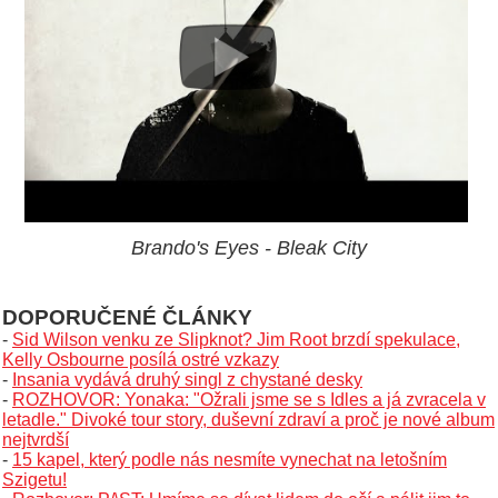
Brando's Eyes - Bleak City
DOPORUČENÉ ČLÁNKY
-
Sid Wilson venku ze Slipknot? Jim Root brzdí spekulace,
Kelly Osbourne posílá ostré vzkazy
-
Insania vydává druhý singl z chystané desky
-
ROZHOVOR: Yonaka: "Ožrali jsme se s Idles a já zvracela v
letadle." Divoké tour story, duševní zdraví a proč je nové album
nejtvrdší
-
15 kapel, který podle nás nesmíte vynechat na letošním
Szigetu!