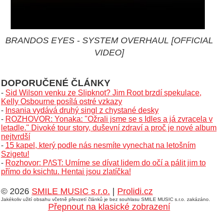
BRANDOS EYES - SYSTEM OVERHAUL [OFFICIAL
VIDEO]
DOPORUČENÉ ČLÁNKY
-
Sid Wilson venku ze Slipknot? Jim Root brzdí spekulace,
Kelly Osbourne posílá ostré vzkazy
-
Insania vydává druhý singl z chystané desky
-
ROZHOVOR: Yonaka: "Ožrali jsme se s Idles a já zvracela v
letadle." Divoké tour story, duševní zdraví a proč je nové album
nejtvrdší
-
15 kapel, který podle nás nesmíte vynechat na letošním
Szigetu!
-
Rozhovor: P/\ST: Umíme se dívat lidem do očí a pálit jim to
přímo do ksichtu. Hentai jsou zlatíčka!
© 2026
SMILE MUSIC s.r.o.
|
Prolidi.cz
Jakékoliv užití obsahu včetně převzetí článků je bez souhlasu SMILE MUSIC s.r.o. zakázáno.
Přepnout na klasické zobrazení