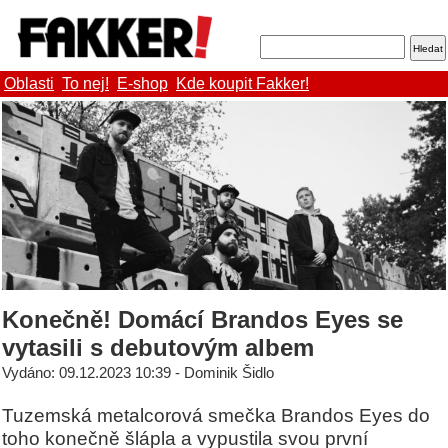
Oblasti
To nej!
E-shop
Kde koupit Fakker!
Konečně! Domácí Brandos Eyes se
vytasili s debutovým albem
Vydáno: 09.12.2023 10:39 - Dominik Šidlo
Tuzemská metalcorová smečka Brandos Eyes do
toho konečně šlápla a vypustila svou první