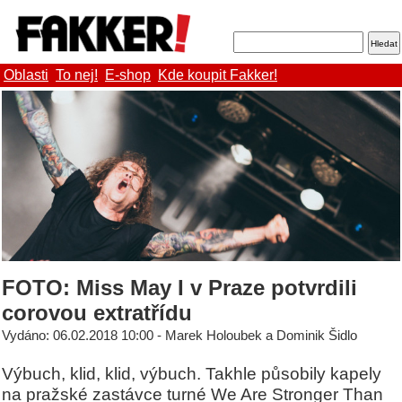
Oblasti
To nej!
E-shop
Kde koupit Fakker!
FOTO: Miss May I v Praze potvrdili
corovou extratřídu
Vydáno: 06.02.2018 10:00 - Marek Holoubek a Dominik Šidlo
Výbuch, klid, klid, výbuch. Takhle působily kapely
na pražské zastávce turné We Are Stronger Than