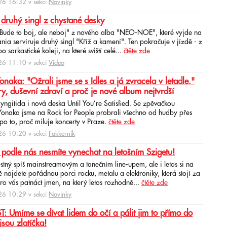
6 16:32 v sekci
Novinky
 druhý singl z chystané desky
"Bude to boj, ale neboj" z nového alba "NEO-NOE", které vyjde na
ia servíruje druhý singl "Kříž a kamení". Ten pokračuje v jízdě - z
 sarkastické koleji, na které sviští celé...
čtěte zde
6 11:10 v sekci
Video
ka: "Ožrali jsme se s Idles a já zvracela v letadle."
ry, duševní zdraví a proč je nové album nejtvrdší
aryngitida i nová deska Until You’re Satisfied. Se zpěvačkou
 Yonaka jsme na Rock for People probrali všechno od hudby přes
po to, proč miluje koncerty v Praze.
čtěte zde
6 10:20 v sekci
Fakkerník
 podle nás nesmíte vynechat na letošním Szigetu!
ěstný spíš mainstreamovým a tanečním line-upem, ale i letos si na
najdete pořádnou porci rocku, metalu a elektroniky, která stojí za
ro vás patnáct jmen, na který letos rozhodně...
čtěte zde
6 10:29 v sekci
Novinky
: Umíme se dívat lidem do očí a pálit jim to přímo do
jsou zlatíčka!