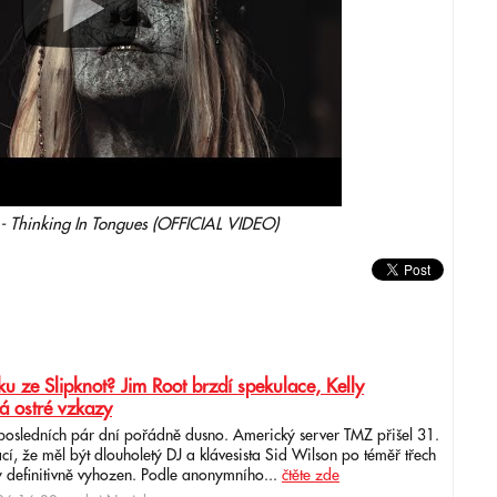
 Thinking In Tongues (OFFICIAL VIDEO)
u ze Slipknot? Jim Root brzdí spekulace, Kelly
á ostré vzkazy
 posledních pár dní pořádně dusno. Americký server TMZ přišel 31.
cí, že měl být dlouholetý DJ a klávesista Sid Wilson po téměř třech
 definitivně vyhozen. Podle anonymního...
čtěte zde