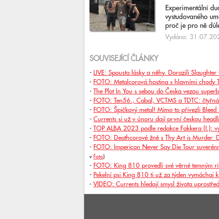
Experimentální du
vystudovaného uměl
proč je pro ně důlež
Vydáno: 31.07.202
SOUVISEJÍCÍ ČLÁNKY
-
LIVE: Spousta lásky a něhy. Dorazili Slaughter 
-
FOTO: Metalcorová hostina s hlavními chody Th
-
The Plot In You s sebou do Česka vezou super
-
FOTO: Ten56., Cabal, VCTMS a TDTC: čtyřnás
-
FOTO: Špičkový metal! Mimo to přivezli Bleed
-
Currents si už v únoru dají první českou head
-
TOP ALBA 2023 podle redakce Fakkera (I.): v
-
FOTO: Deathcorové žně s Thy Art is Murder.
-
FOTO: Impericon Never Say Die Tour suverénně 
v
Foto
)
-
FOTO: King 810 provedli své věrné temným rit
-
Pekelní psi King 810 ti už za týden vymáchaj ks
-
VIDEO: Currents hledají smysl života uprostře