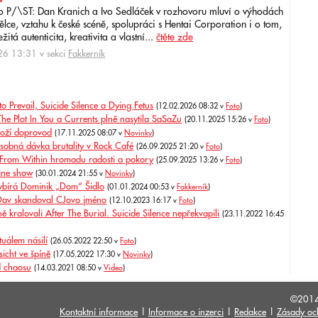
o P/\ST: Dan Kranich a Ivo Sedláček v rozhovoru mluví o výhodách
ce, vztahu k české scéně, spolupráci s Hentai Corporation i o tom,
itá autenticita, kreativita a vlastní...
čtěte zde
6 13:31 v sekci
Fakkerník
to Prevail, Suicide Silence a Dying Fetus
(12.02.2026 08:32 v
Foto
)
e Plot In You a Currents plně nasytila SaSaZu
(20.11.2025 15:26 v
Foto
)
boží doprovod
(17.11.2025 08:07 v
Novinky
)
obná dávka brutality v Rock Café
(26.09.2025 21:20 v
Foto
)
 From Within hromadu radosti a pokory
(25.09.2025 13:26 v
Foto
)
line show
(30.01.2024 21:55 v
Novinky
)
ybírá Dominik „Dom“ Šidlo
(01.01.2024 00:53 v
Fakkerník
)
 Dav skandoval CJovo jméno
(12.10.2023 16:17 v
Foto
)
kralovali After The Burial. Suicide Silence nepřekvapili
(23.11.2022 16:45
uálem násilí
(26.05.2022 22:50 v
Foto
)
icht ve špíně
(17.05.2022 17:30 v
Novinky
)
d chaosu
(14.03.2021 08:50 v
Video
)
©201
Kontaktní informace
|
Informace o inzerci
|
Redakce
|
Zásady oc