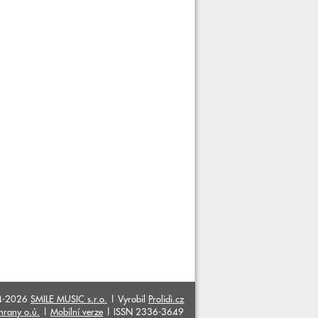
4-2026
SMILE MUSIC s.r.o.
| Vyrobil
Prolidi.cz
hrany o.ú.
|
Mobilní verze
| ISSN 2336-3649