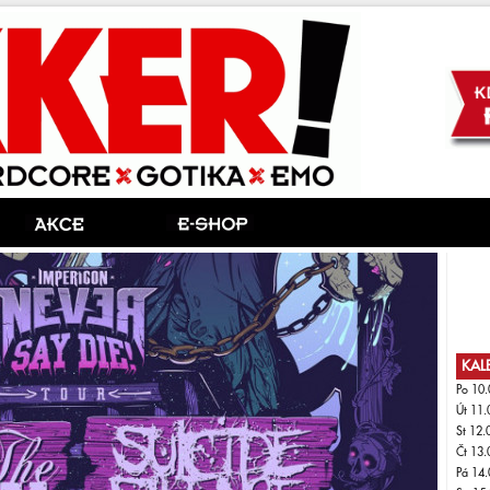
KAL
Po 10.
Út 11.
St 12.
Čt 13.
Pá 14.