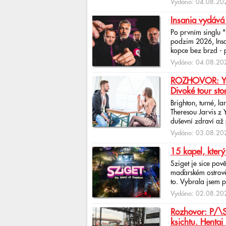
Vydáno: 04.08.202
Insania vydává
Po prvním singlu 
podzim 2026, Insan
kopce bez brzd - po
Vydáno: 04.08.202
ROZHOVOR: Yona
Divoké tour sto
Brighton, turné, l
Theresou Jarvis z
duševní zdraví až 
Vydáno: 03.08.202
15 kapel, který
Sziget je sice pov
maďarském ostrově 
to. Vybrala jsem p
Vydáno: 02.08.202
Rozhovor: P/\ST
ksichtu. Hentai 