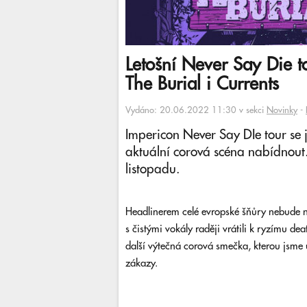
Letošní Never Say Die to
The Burial i Currents
Vydáno: 20.06.2022 11:30 v sekci
Novinky
-
Impericon Never Say DIe tour se j
aktuální corová scéna nabídnout.
listopadu.
Headlinerem celé evropské šňůry nebude nik
s čistými vokály raději vrátili k ryzímu de
další výtečná corová smečka, kterou jsme
zákazy.