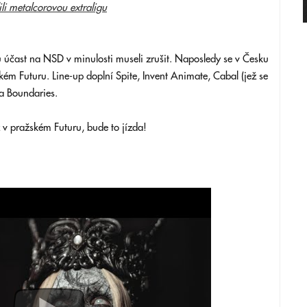
ili metalcorovou extraligu
u účast na NSD v minulosti museli zrušit. Naposledy se v Česku
kém Futuru. Line-up doplní Spite, Invent Animate, Cabal (jež se
a Boundaries.
z v pražském Futuru, bude to jízda!