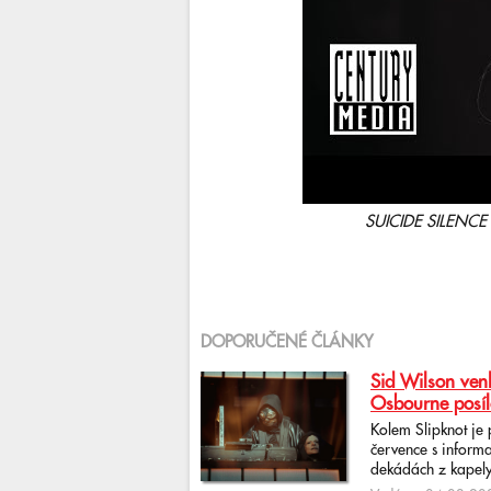
SUICIDE SILENCE -
DOPORUČENÉ ČLÁNKY
Sid Wilson venk
Osbourne posíl
Kolem Slipknot je
července s informa
dekádách z kapely