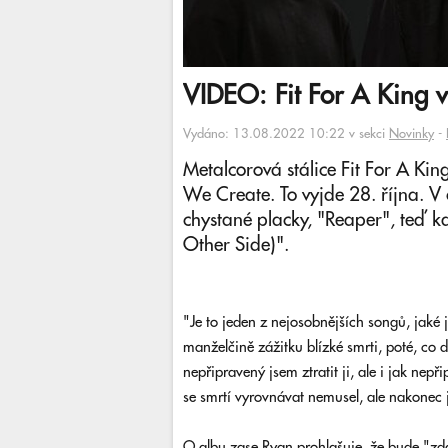
VIDEO: Fit For A King vy
Vydáno: 13.08.2022 10:22 v sekci
Novinky
-
Metalcorová stálice Fit For A Ki
We Create. To vyjde 28. října. V č
chystané placky, "Reaper", teď ka
Other Side)".
"Je to jeden z nejosobnějších songů, jaké 
manželčině zážitku blízké smrti, poté, co d
nepřipravený jsem ztratit ji, ale i jak nepř
se smrtí vyrovnávat nemusel, ale nakonec j
O albu zase Ryan prohlašuje, že bude "zdal