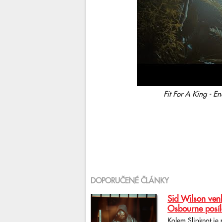
Fit For A King - En
DOPORUČENÉ ČLÁNKY
Sid Wilson venk
Osbourne posíl
Kolem Slipknot je