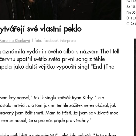
Pá 14.
So 15.
Ne 06
Út 15.
Čt 24.
tvářejí své vlastní peklo
Karolína Klenková
| foto: facebook interpreta
ng oznámila vydání nového alba s názvem The Hell
ervnu spatřil světlo světa první song z téhle
pela jako další vějičku vypouští singl "End (The
jsem kdy napsal," řekl k singlu zpěvák Ryan Kirby. "Je o
ostala mrtvici, a o tom jak mi tenhle zážitek nejen ukázal, jak
ipravený jsem čelit smrti. Mám to štěstí, že jsem se v životě moc
sem se naučil, že si pro nás přijde pro všechny."
eka nejhlubší a nejosobnější", jaké kdy nahráli. "Je to odraz