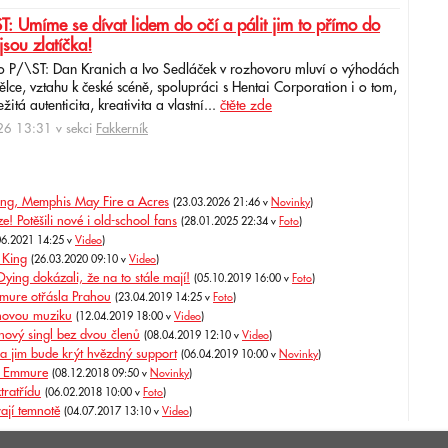
: Umíme se dívat lidem do očí a pálit jim to přímo do
jsou zlatíčka!
o P/\ST: Dan Kranich a Ivo Sedláček v rozhovoru mluví o výhodách
ce, vztahu k české scéně, spolupráci s Hentai Corporation i o tom,
itá autenticita, kreativita a vlastní...
čtěte zde
6 13:31 v sekci
Fakkerník
King, Memphis May Fire a Acres
(23.03.2026 21:46 v
Novinky
)
! Potěšili nové i old-school fans
(28.01.2025 22:34 v
Foto
)
06.2021 14:25 v
Video
)
 King
(26.03.2020 09:10 v
Video
)
ying dokázali, že na to stále mají!
(05.10.2019 16:00 v
Foto
)
mure otřásla Prahou
(23.04.2019 14:25 v
Foto
)
 novou muziku
(12.04.2019 18:00 v
Video
)
ový singl bez dvou členů
(08.04.2019 12:10 v
Video
)
a jim bude krýt hvězdný support
(06.04.2019 10:00 v
Novinky
)
čů Emmure
(08.12.2018 09:50 v
Novinky
)
tratřídu
(06.02.2018 10:00 v
Foto
)
ají temnotě
(04.07.2017 13:10 v
Video
)