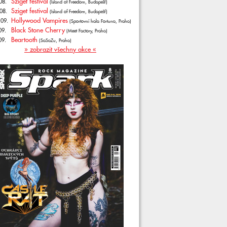
Sziget festival
08.
(Island of Freedom, Budapešť)
Sziget festival
08.
(Island of Freedom, Budapešť)
Hollywood Vampires
.09.
(Sportovní hala Fortuna, Praha)
Black Stone Cherry
09.
(Meet Factory, Praha)
Beartooth
09.
(SaSaZu, Praha)
» zobrazit všechny akce «