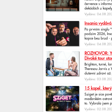
července s informa
dekádách z kapely
Vydáno: 04.08.202
Insania vydává
Po prvním singlu 
podzim 2026, Insan
kopce bez brzd - po
Vydáno: 04.08.202
ROZHOVOR: Yona
Divoké tour sto
Brighton, turné, l
Theresou Jarvis z
duševní zdraví až 
Vydáno: 03.08.202
15 kapel, který
Sziget je sice pov
maďarském ostrově 
to. Vybrala jsem p
Vydáno: 02.08.202