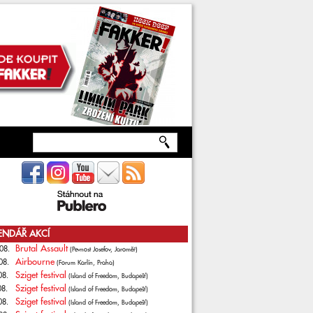
ENDÁŘ AKCÍ
Brutal Assault
08.
(Pevnost Josefov, Jaroměř)
Airbourne
08.
(Forum Karlín, Praha)
Sziget festival
08.
(Island of Freedom, Budapešť)
Sziget festival
08.
(Island of Freedom, Budapešť)
Sziget festival
08.
(Island of Freedom, Budapešť)