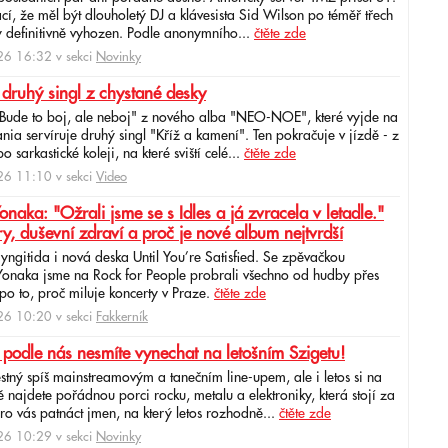
cí, že měl být dlouholetý DJ a klávesista Sid Wilson po téměř třech
 definitivně vyhozen. Podle anonymního...
čtěte zde
6 16:32 v sekci
Novinky
 druhý singl z chystané desky
"Bude to boj, ale neboj" z nového alba "NEO-NOE", které vyjde na
ia servíruje druhý singl "Kříž a kamení". Ten pokračuje v jízdě - z
 sarkastické koleji, na které sviští celé...
čtěte zde
6 11:10 v sekci
Video
ka: "Ožrali jsme se s Idles a já zvracela v letadle."
ry, duševní zdraví a proč je nové album nejtvrdší
aryngitida i nová deska Until You’re Satisfied. Se zpěvačkou
 Yonaka jsme na Rock for People probrali všechno od hudby přes
po to, proč miluje koncerty v Praze.
čtěte zde
6 10:20 v sekci
Fakkerník
 podle nás nesmíte vynechat na letošním Szigetu!
ěstný spíš mainstreamovým a tanečním line-upem, ale i letos si na
najdete pořádnou porci rocku, metalu a elektroniky, která stojí za
ro vás patnáct jmen, na který letos rozhodně...
čtěte zde
6 10:29 v sekci
Novinky