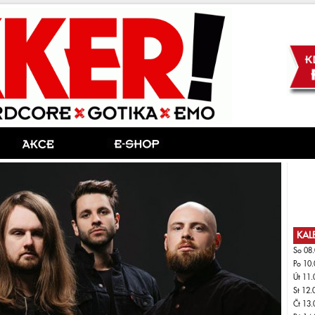
KAL
So 08.
Po 10.
Út 11.
St 12.
Čt 13.