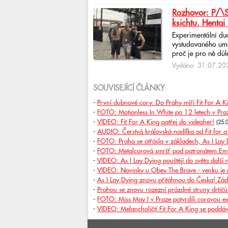
Rozhovor: P/\ST
ksichtu. Hentai 
Experimentální du
vystudovaného uměl
proč je pro ně důlež
Vydáno: 31.07.202
SOUVISEJÍCÍ ČLÁNKY
-
První dubnové cory. Do Prahy míří Fit For A 
-
FOTO: Motionless In White po 12 letech v Praze
-
VIDEO: Fit For A King patřej do videoher!
(25.
-
AUDIO: Čerstvá královská nadílka od Fit for a
-
FOTO: Praha se otřásla v základech, As I Lay D
-
FOTO: Metalcorová smršť pod patronátem Em
-
VIDEO: As I Lay Dying pouštějí do světa další
-
VIDEO: Novinky u Obey The Brave - venku je n
-
As I Lay Dying znovu přitáhnou do Česka! Zád
-
Prahou se znovu rozezní prázdné struny drti
-
FOTO: Miss May I v Praze potvrdili corovou ex
-
VIDEO: Melancholičtí Fit For A King se poddáv