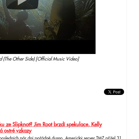
d (The Other Side) [Official Music Video]
u ze Slipknot? Jim Root brzdí spekulace, Kelly
á ostré vzkazy
 posledních pár dní pořádně dusno. Americký server TMZ přišel 31.