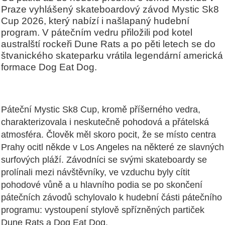
Praze vyhlášený skateboardový závod Mystic Sk8
Cup 2026, který nabízí i našlapaný hudební
program. V pátečním vedru přiložili pod kotel
australští rockeři Dune Rats a po pěti letech se do
štvanického skateparku vrátila legendární americká
formace Dog Eat Dog.
Páteční Mystic Sk8 Cup, kromě příšerného vedra,
charakterizovala i neskutečně pohodová a přátelská
atmosféra. Člověk měl skoro pocit, že se místo centra
Prahy ocitl někde v Los Angeles na některé ze slavných
surfových pláží. Závodníci se svými skateboardy se
prolínali mezi návštěvníky, ve vzduchu byly cítit
pohodové vůně a u hlavního podia se po skončení
pátečních závodů schylovalo k hudební části pátečního
programu: vystoupení stylově spřízněných partiček
Dune Rats a Dog Eat Dog.