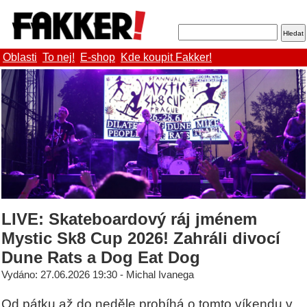
Oblasti
To nej!
E-shop
Kde koupit Fakker!
LIVE: Skateboardový ráj jménem
Mystic Sk8 Cup 2026! Zahráli divocí
Dune Rats a Dog Eat Dog
Vydáno: 27.06.2026 19:30 - Michal Ivanega
Od pátku až do neděle probíhá o tomto víkendu v