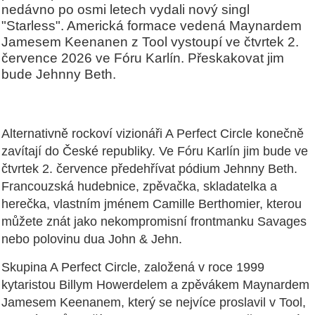
nedávno po osmi letech vydali nový singl
"Starless". Americká formace vedená Maynardem
Jamesem Keenanen z Tool vystoupí ve čtvrtek 2.
července 2026 ve Fóru Karlín. Přeskakovat jim
bude Jehnny Beth.
Alternativně rockoví vizionáři A Perfect Circle konečně
zavítají do České republiky. Ve Fóru Karlín jim bude ve
čtvrtek 2. července předehřívat pódium Jehnny Beth.
Francouzská hudebnice, zpěvačka, skladatelka a
herečka, vlastním jménem Camille Berthomier, kterou
můžete znát jako nekompromisní frontmanku Savages
nebo polovinu dua John & Jehn.
Skupina A Perfect Circle, založená v roce 1999
kytaristou Billym Howerdelem a zpěvákem Maynardem
Jamesem Keenanem, který se nejvíce proslavil v Tool,