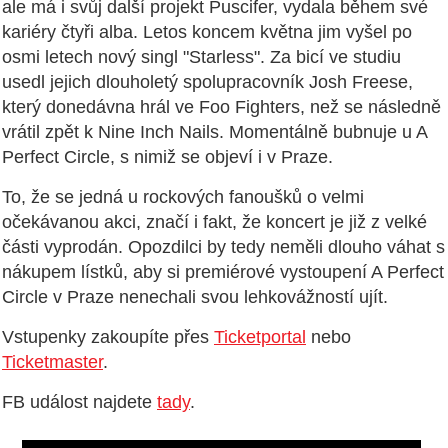
ale má i svůj další projekt Puscifer, vydala během své
kariéry čtyři alba. Letos koncem května jim vyšel po
osmi letech nový singl "Starless". Za bicí ve studiu
usedl jejich dlouholetý spolupracovník Josh Freese,
který donedávna hrál ve Foo Fighters, než se následně
vrátil zpět k Nine Inch Nails. Momentálně bubnuje u A
Perfect Circle, s nimiž se objeví i v Praze.
To, že se jedná u rockových fanoušků o velmi
očekávanou akci, značí i fakt, že koncert je již z velké
části vyprodán. Opozdilci by tedy neměli dlouho váhat s
nákupem lístků, aby si premiérové vystoupení A Perfect
Circle v Praze nenechali svou lehkovážností ujít.
Vstupenky zakoupíte přes
Ticketportal
nebo
Ticketmaster
.
FB událost najdete
tady
.