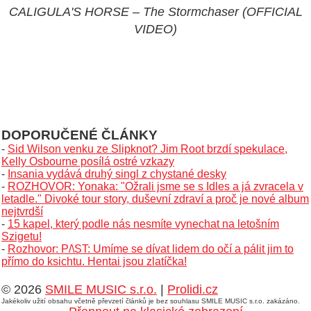
CALIGULA'S HORSE – The Stormchaser (OFFICIAL
VIDEO)
DOPORUČENÉ ČLÁNKY
-
Sid Wilson venku ze Slipknot? Jim Root brzdí spekulace,
Kelly Osbourne posílá ostré vzkazy
-
Insania vydává druhý singl z chystané desky
-
ROZHOVOR: Yonaka: "Ožrali jsme se s Idles a já zvracela v
letadle." Divoké tour story, duševní zdraví a proč je nové album
nejtvrdší
-
15 kapel, který podle nás nesmíte vynechat na letošním
Szigetu!
-
Rozhovor: P/\ST: Umíme se dívat lidem do očí a pálit jim to
přímo do ksichtu. Hentai jsou zlatíčka!
© 2026
SMILE MUSIC s.r.o.
|
Prolidi.cz
Jakékoliv užití obsahu včetně převzetí článků je bez souhlasu SMILE MUSIC s.r.o. zakázáno.