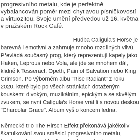
progresivního metalu, kde je perfektně
vybalancován poměr mezi chytlavou písničkovostí
a virtuozitou. Svoje umění předvedou už 16. května
v pražském Rock Café.
Hudba Caligula's Horse je
barevná i emotivní a zahrnuje mnoho rozdílných vlivů.
Převládá současný prog, který reprezentují kapely jako
Haken, Leprous nebo Vola, ale jde se mnohem dál,
klidně k Tesseract, Opeth, Pain of Salvation nebo King
Crimson. Po výborném albu "Rise Radiant" z roku
2020, které bylo po všech stránkách dotaženým
kouskem: divokým, muzikálním, epickým a se skvělým
zvukem, se nyní Caligula's Horse vrátili s novou deskou
"Charcolar Grace". Album vyšlo koncem ledna.
Německé trio The Hirsch Effekt překonává jakékoliv
škatulkování svou směsicí progresivního metalu,