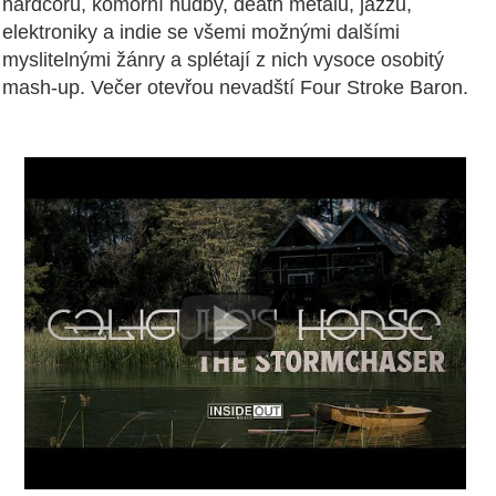
hardcoru, komorní hudby, death metalu, jazzu,
elektroniky a indie se všemi možnými dalšími
myslitelnými žánry a splétají z nich vysoce osobitý
mash-up. Večer otevřou nevadští Four Stroke Baron.