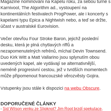
Magazine nominováni na Kapelu roku, za sebou turné s
Karnivool, The Algorithm ad., vystoupení na
kontinentálních festivalech ProgPower, ale i koncerty s
kapelami typu Epica a Nightwish nebo, a teď se držte,
účast v australské Eurovision.
Večer otevřou Four Stroke Baron, jejichž poslední
desku, která je plná chytlavých riffů a
nezapomenutelných refrénů, míchal Devin Townsend.
Duo Kirk Witt a Matt Vallarino jsou splynutím obou
uvedených kapel, ale vydávají se alternativnější,
neméně progresivní cestou, jež v tvrdších momentech
může připomenout francouzské věrozvěsty Gojira.
Vstupenky jsou stále k dispozici
na webu Obscure
.
DOPORUČENÉ ČLÁNKY
-
Sid Wilson venku ze Slipknot? Jim Root brzdí spekulace,