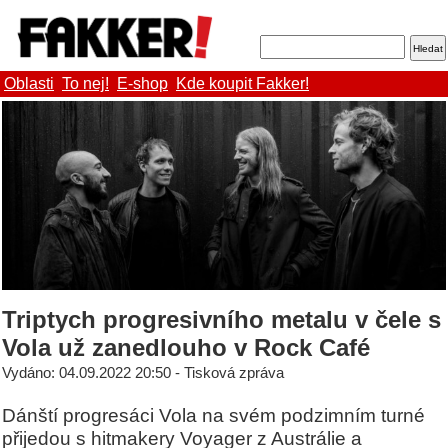
Oblasti
To nej!
E-shop
Kde koupit Fakker!
Triptych progresivního metalu v čele s
Vola už zanedlouho v Rock Café
Vydáno: 04.09.2022 20:50 - Tisková zpráva
Dánští progresáci Vola na svém podzimním turné
přijedou s hitmakery Voyager z Austrálie a