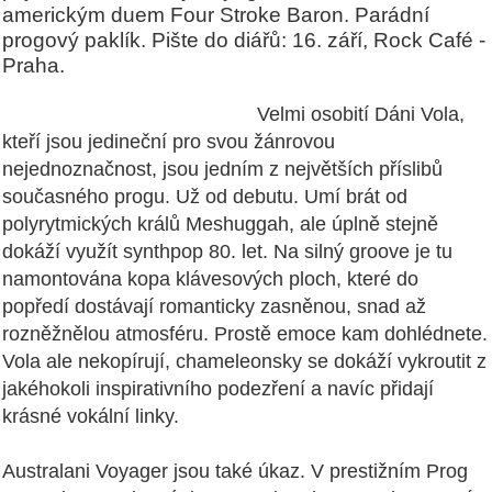
americkým duem Four Stroke Baron. Parádní
progový paklík. Pište do diářů: 16. září, Rock Café -
Praha.
Velmi osobití Dáni Vola,
kteří jsou jedineční pro svou žánrovou
nejednoznačnost, jsou jedním z největších příslibů
současného progu. Už od debutu. Umí brát od
polyrytmických králů Meshuggah, ale úplně stejně
dokáží využít synthpop 80. let. Na silný groove je tu
namontována kopa klávesových ploch, které do
popředí dostávají romanticky zasněnou, snad až
rozněžnělou atmosféru. Prostě emoce kam dohlédnete.
Vola ale nekopírují, chameleonsky se dokáží vykroutit z
jakéhokoli inspirativního podezření a navíc přidají
krásné vokální linky.
Australani Voyager jsou také úkaz. V prestižním Prog