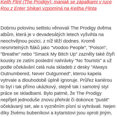
Keith Flint (The Prodigy): maniak se zápalkami v ruce
Rou z Enter Shikari vzpomíná na Keitha Flinta
Dobrou polovinu setlistu věnovali The Prodigy dvěma
albům, která je v devadesátých letech vyšvihla na
neochvějnou pozici, z níž těží dodnes. Kromě
nesmrtelných fláků jako "Voodoo People", "Poison",
"Breathe" nebo "Smack My Bitch Up" zazněly také čtyři
kousky ze zatím poslední nahrávky "No Tourists" a už
podle očekávání celá nula skladeb z desky "Always
Outnumbered, Never Outgunned", kterou kapela
vytrvale a dlouhodobě úplně ignoruje. Průřez kariérou
to byl i tak přímo ukázkový, stejně tak i samotný styl
práce se skladbami. Bylo patrné, že The Prodigy
nepřijeli jednoduše znovu přehrát či dokonce "pustit"
očekávaný set, ale s vyzněním písní si vyhrávali. Nejen
díky živému bubeníkovi a kytaristovi jsou oproti jiným,