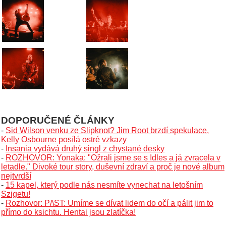
DOPORUČENÉ ČLÁNKY
-
Sid Wilson venku ze Slipknot? Jim Root brzdí spekulace,
Kelly Osbourne posílá ostré vzkazy
-
Insania vydává druhý singl z chystané desky
-
ROZHOVOR: Yonaka: "Ožrali jsme se s Idles a já zvracela v
letadle." Divoké tour story, duševní zdraví a proč je nové album
nejtvrdší
-
15 kapel, který podle nás nesmíte vynechat na letošním
Szigetu!
-
Rozhovor: P/\ST: Umíme se dívat lidem do očí a pálit jim to
přímo do ksichtu. Hentai jsou zlatíčka!