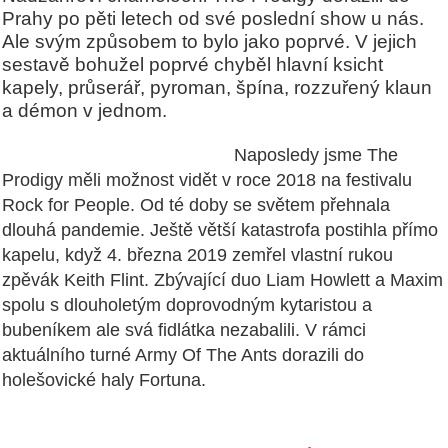
Prahy po pěti letech od své poslední show u nás.
Ale svým způsobem to bylo jako poprvé. V jejich
sestavě bohužel poprvé chyběl hlavní ksicht
kapely, průserář, pyroman, špína, rozzuřený klaun
a démon v jednom.
Naposledy jsme The
Prodigy měli možnost vidět v roce 2018 na festivalu
Rock for People. Od té doby se světem přehnala
dlouhá pandemie. Ještě větší katastrofa postihla přímo
kapelu, když 4. března 2019 zemřel vlastní rukou
zpěvák Keith Flint. Zbývající duo Liam Howlett a Maxim
spolu s dlouholetým doprovodným kytaristou a
bubeníkem ale svá fidlátka nezabalili. V rámci
aktuálního turné Army Of The Ants dorazili do
holešovické haly Fortuna.