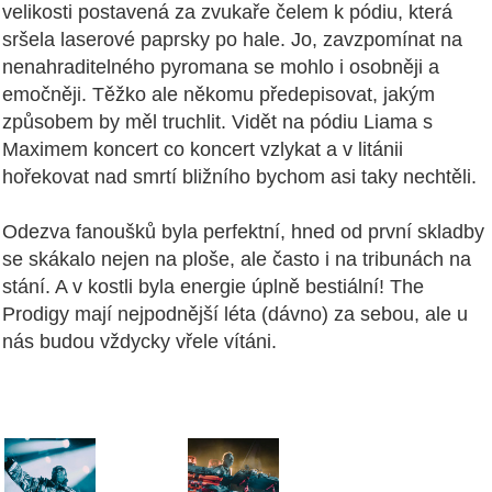
velikosti postavená za zvukaře čelem k pódiu, která
sršela laserové paprsky po hale. Jo, zavzpomínat na
nenahraditelného pyromana se mohlo i osobněji a
emočněji. Těžko ale někomu předepisovat, jakým
způsobem by měl truchlit. Vidět na pódiu Liama s
Maximem koncert co koncert vzlykat a v litánii
hořekovat nad smrtí bližního bychom asi taky nechtěli.
Odezva fanoušků byla perfektní, hned od první skladby
se skákalo nejen na ploše, ale často i na tribunách na
stání. A v kostli byla energie úplně bestiální! The
Prodigy mají nejpodnější léta (dávno) za sebou, ale u
nás budou vždycky vřele vítáni.