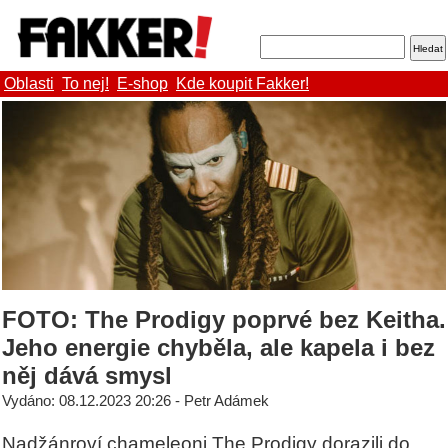
Oblasti
To nej!
E-shop
Kde koupit Fakker!
FOTO: The Prodigy poprvé bez Keitha.
Jeho energie chyběla, ale kapela i bez
něj dává smysl
Vydáno: 08.12.2023 20:26 - Petr Adámek
Nadžánroví chameleoni The Prodigy dorazili do