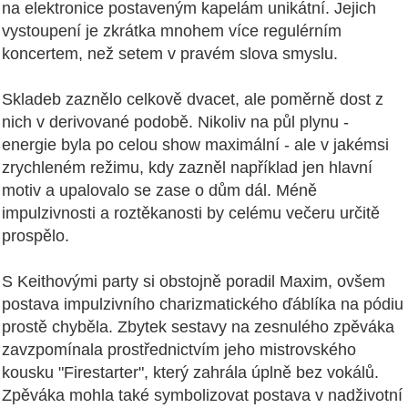
na elektronice postaveným kapelám unikátní. Jejich
vystoupení je zkrátka mnohem více regulérním
koncertem, než setem v pravém slova smyslu.
Skladeb zaznělo celkově dvacet, ale poměrně dost z
nich v derivované podobě. Nikoliv na půl plynu -
energie byla po celou show maximální - ale v jakémsi
zrychleném režimu, kdy zazněl například jen hlavní
motiv a upalovalo se zase o dům dál. Méně
impulzivnosti a roztěkanosti by celému večeru určitě
prospělo.
S Keithovými party si obstojně poradil Maxim, ovšem
postava impulzivního charizmatického ďáblíka na pódiu
prostě chyběla. Zbytek sestavy na zesnulého zpěváka
zavzpomínala prostřednictvím jeho mistrovského
kousku "Firestarter", který zahrála úplně bez vokálů.
Zpěváka mohla také symbolizovat postava v nadživotní