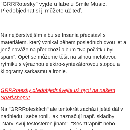
"GRRRotesky" vyjde u labelu Smile Music.
Předobjednat si ji můžete už teď.
Na nejčerstvějším albu se Insania představí s
materiálem, který vznikal během posledních dvou let a
jenž naváže na předchozí album "Na počátku byl
spam". Opět se můžeme těšit na silnou metalovou
rytmiku s výraznou elektro-syntezátorovou stopou a
kilogramy sarkasmů a ironie.
GRRRotesky předobjednávejte už nyní na našem
Sparkshopu!
Na "GRRRoteskách" ale tentokrát zachází ještě dál v
nadhledu i sebeironii, jak naznačují např. skladby
"Narvi svůj testosteron jinam", "Ses ztrapnil" nebo