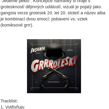
"Jedeme peklo". Koncepce nahrávky si hraje s
groteskností dějinných událostí, vizuál je pojatý jako
gangsta verze grotesek 20. let 20. století a název alba
je kombinací dvou emocí: pobavení vs. vztek
(komiksové grrr).
Tracklist:
1. Vytěsňuju