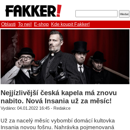
Oblasti
To nej!
E-shop
Kde koupit Fakker!
Nejjízlivější česká kapela má znovu
nabito. Nová Insania už za měsíc!
Vydáno: 04.01.2022 16:45 - Redakce
Už za nacelý měsíc vybombí domácí kultovka
Insania novou fošnu. Nahrávka pojmenovaná