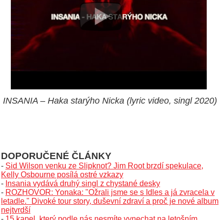
INSANIA – Haka starýho Nicka (lyric video, singl 2020)
DOPORUČENÉ ČLÁNKY
-
Sid Wilson venku ze Slipknot? Jim Root brzdí spekulace,
Kelly Osbourne posílá ostré vzkazy
-
Insania vydává druhý singl z chystané desky
-
ROZHOVOR: Yonaka: "Ožrali jsme se s Idles a já zvracela v
letadle." Divoké tour story, duševní zdraví a proč je nové album
nejtvrdší
-
15 kapel, který podle nás nesmíte vynechat na letošním