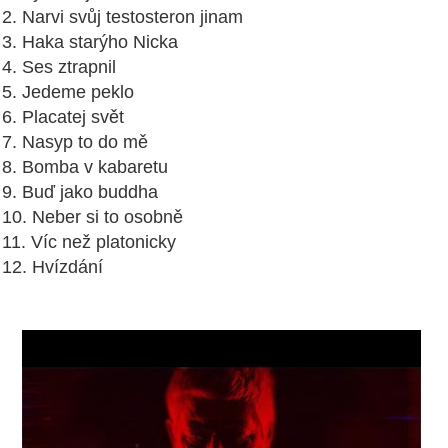
2. Narvi svůj testosteron jinam
3. Haka starýho Nicka
4. Ses ztrapnil
5. Jedeme peklo
6. Placatej svět
7. Nasyp to do mě
8. Bomba v kabaretu
9. Buď jako buddha
10. Neber si to osobně
11. Víc než platonicky
12. Hvízdání