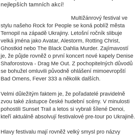
nejlepších tamních akcí!
Multižánrový festival ve
stylu našeho Rock for People se koná poblíž města
Ternopil na západě Ukrajiny. Letošní ročník slibuje
velká jména jako Avatar, Alestorm, Rotting Christ,
Ghostkid nebo The Black Dahlia Murder. Zajímavostí
je, že půjde rovněž o první koncert nové kapely Denise
Shaforostova - Drag Me Out. Z pochopitelných důvodů
se bohužel omluvili původně ohlášení mimoevropští
Bad Omens, Fever 333 a několik dalších.
Velmi důležitým faktem je, že pořadatelé pravidelně
zvou také zástupce české hudební scény. V minulosti
pohostili Sunset Trail a letos si vybrali šílené Denoi,
kteří aktuálně absolvují festivalové pre-tour po Ukrajině.
Hlavy festivalu mají rovněž velký smysl pro názvy