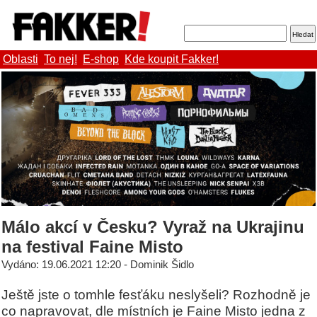
Oblasti
To nej!
E-shop
Kde koupit Fakker!
Málo akcí v Česku? Vyraž na Ukrajinu
na festival Faine Misto
Vydáno: 19.06.2021 12:20 - Dominik Šidlo
Ještě jste o tomhle fesťáku neslyšeli? Rozhodně je
co napravovat, dle místních je Faine Misto jedna z