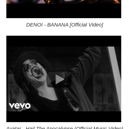
DENOI - BANANA [Official Video]
Avatar - Hail The Apocalypse (Official Music Video)