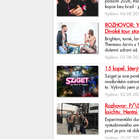
podzim 2026, Insan
kopce bez brzd - po
Vydáno: 04.08.202
ROZHOVOR: Yona
Divoké tour sto
Brighton, turné, l
Theresou Jarvis z
duševní zdraví až 
Vydáno: 03.08.202
15 kapel, který
Sziget je sice pov
maďarském ostrově 
to. Vybrala jsem p
Vydáno: 02.08.202
Rozhovor: P/\ST
ksichtu. Hentai 
Experimentální du
vystudovaného uměl
proč je pro ně důlež
Vydáno: 31.07.202