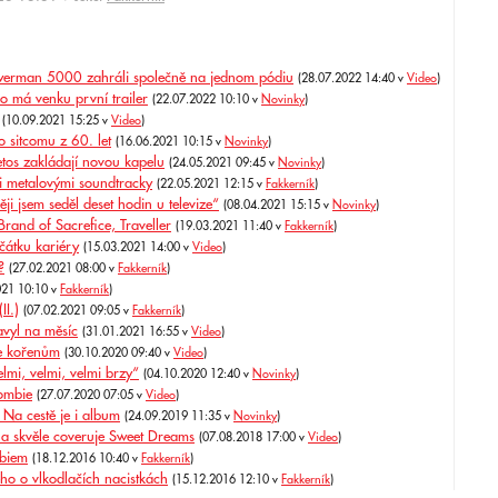
owerman 5000 zahráli společně na jednom pódiu
(28.07.2022 14:40 v
Video
)
 má venku první trailer
(22.07.2022 10:10 v
Novinky
)
(10.09.2021 15:25 v
Video
)
 sitcomu z 60. let
(16.06.2021 10:15 v
Novinky
)
tos zakládají novou kapelu
(24.05.2021 09:45 v
Novinky
)
i metalovými soundtracky
(22.05.2021 12:15 v
Fakkerník
)
ji jsem seděl deset hodin u televize“
(08.04.2021 15:15 v
Novinky
)
and of Sacrefice, Traveller
(19.03.2021 11:40 v
Fakkerník
)
čátku kariéry
(15.03.2021 14:00 v
Video
)
?
(27.02.2021 08:00 v
Fakkerník
)
021 10:10 v
Fakkerník
)
II.)
(07.02.2021 09:05 v
Fakkerník
)
vyl na měsíc
(31.01.2021 16:55 v
Video
)
ke kořenům
(30.10.2020 09:40 v
Video
)
mi, velmi, velmi brzy“
(04.10.2020 12:40 v
Novinky
)
ombie
(27.07.2020 07:05 v
Video
)
Na cestě je i album
(24.09.2019 11:35 v
Novinky
)
 skvěle coveruje Sweet Dreams
(07.08.2018 17:00 v
Video
)
mbiem
(18.12.2016 10:40 v
Fakkerník
)
o o vlkodlačích nacistkách
(15.12.2016 12:10 v
Fakkerník
)