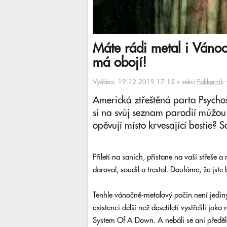
Máte rádi metal i Ván
má obojí!
Vydáno: 19.12.2019 17:15 v sekci
Fakkerník
Americká ztřeštěná parta Psychost
si na svůj seznam parodií můžou
opěvují místo krvesající bestie? 
Přiletí na saních, přistane na vaší střeše
daroval, soudil a trestal. Doufáme, že jste 
Tenhle vánočně-metalový počin není jediný
existenci delší než desetiletí vystřelili jak
System Of A Down. A nebáli se ani předěl