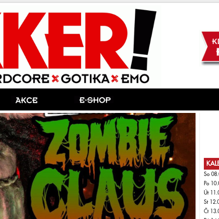
KAL
So 08.
Po 10.
Út 11.
St 12.
Čt 13.