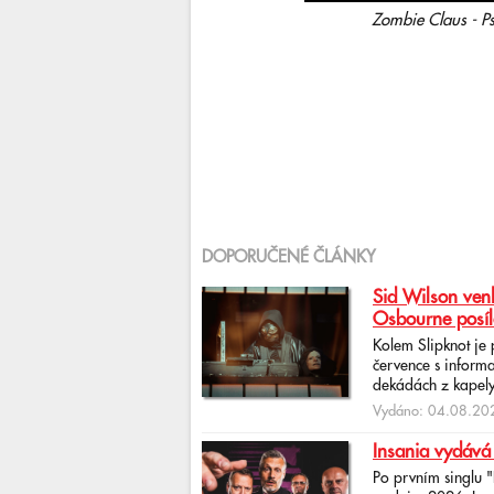
Zombie Claus - P
DOPORUČENÉ ČLÁNKY
Sid Wilson venk
Osbourne posíl
Kolem Slipknot je
července s informa
dekádách z kapely
Vydáno: 04.08.202
Insania vydává
Po prvním singlu 