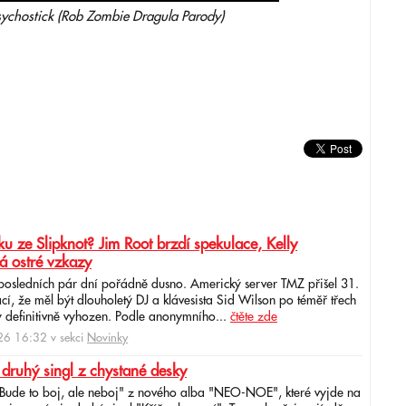
sychostick (Rob Zombie Dragula Parody)
u ze Slipknot? Jim Root brzdí spekulace, Kelly
á ostré vzkazy
 posledních pár dní pořádně dusno. Americký server TMZ přišel 31.
cí, že měl být dlouholetý DJ a klávesista Sid Wilson po téměř třech
 definitivně vyhozen. Podle anonymního...
čtěte zde
6 16:32 v sekci
Novinky
 druhý singl z chystané desky
"Bude to boj, ale neboj" z nového alba "NEO-NOE", které vyjde na