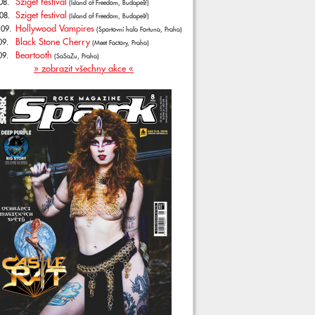
Sziget festival
08.
(Island of Freedom, Budapešť)
Sziget festival
08.
(Island of Freedom, Budapešť)
Hollywood Vampires
.09.
(Sportovní hala Fortuna, Praha)
Black Stone Cherry
09.
(Meet Factory, Praha)
Beartooth
09.
(SaSaZu, Praha)
» zobrazit všechny akce «