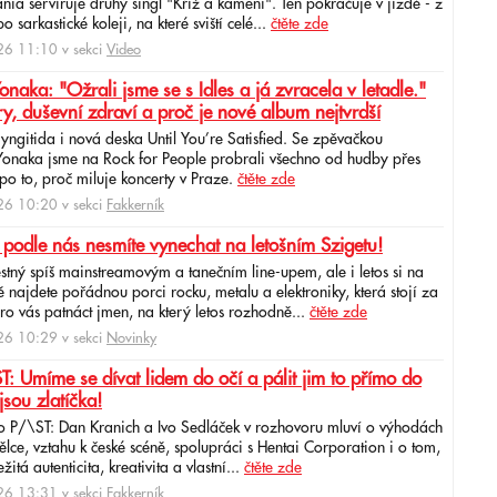
ia servíruje druhý singl "Kříž a kamení". Ten pokračuje v jízdě - z
 sarkastické koleji, na které sviští celé...
čtěte zde
6 11:10 v sekci
Video
ka: "Ožrali jsme se s Idles a já zvracela v letadle."
ry, duševní zdraví a proč je nové album nejtvrdší
aryngitida i nová deska Until You’re Satisfied. Se zpěvačkou
 Yonaka jsme na Rock for People probrali všechno od hudby přes
po to, proč miluje koncerty v Praze.
čtěte zde
6 10:20 v sekci
Fakkerník
 podle nás nesmíte vynechat na letošním Szigetu!
ěstný spíš mainstreamovým a tanečním line-upem, ale i letos si na
najdete pořádnou porci rocku, metalu a elektroniky, která stojí za
ro vás patnáct jmen, na který letos rozhodně...
čtěte zde
6 10:29 v sekci
Novinky
: Umíme se dívat lidem do očí a pálit jim to přímo do
jsou zlatíčka!
o P/\ST: Dan Kranich a Ivo Sedláček v rozhovoru mluví o výhodách
ce, vztahu k české scéně, spolupráci s Hentai Corporation i o tom,
itá autenticita, kreativita a vlastní...
čtěte zde
6 13:31 v sekci
Fakkerník