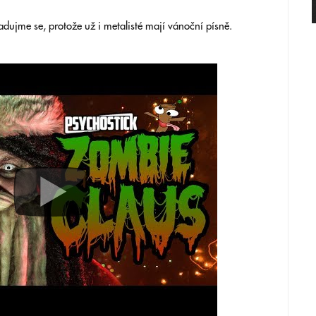
adujme se, protože už i metalisté mají vánoční písně.