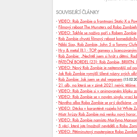
SOUVISEJÍCÍ ČLÁNKY
-
VIDEO: Rob Zombie a frontmani Static-X a P
-
Filmový reboot The Munsters od Roba Zombieho
-
VIDEO: Takhle se naživo paří s Robem Zombie
-
Rob Zombie chystá filmový reboot komediálního
-
Nikki Sixx, Rob Zombie, John 5 a Tommy Clufe
-
Hry & metal (II.) - TOP gamesy s licencovaným
-
Rob Zombie: „Nechtěl jsem si hrát s dětmi. Radě
-
PÁTEČNÍ BORDEL (23): Rob Zombie, BRIXTN, Br
-
VIDEO: Nový Rob Zombie je nejtemnější od po
-
Jak Rob Zombie vymýšlí šílené názvy svých alb
-
Rob Zombie: Jak jsem se stal veganem
(15.02.2
-
21 alb, na která se v zimě 2021 nejvíc těšíme (
-
VIDEO: Rob Zombie si v animovaném klípku za
-
VIDEO: Rob Zombie se v novém singlu vrací 
-
Nového alba Roba Zombie se prý dočkáme „vel
-
VIDEO: Děcka v karanténě rozjela hit White Z
-
Mistr hrůzy Rob Zombie má venku nový horor. 
-
VIDEO: Rob Zombie namísto Marilyna Mansona
-
5 věcí, které jste (možná) nevěděli o Robu Zo
-
VIDEO: Pětiminutový masterpiece Roba Zombieh