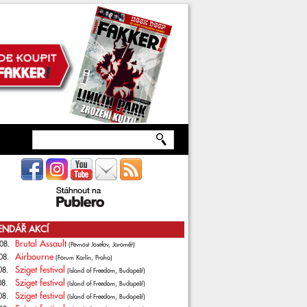
ENDÁŘ AKCÍ
Brutal Assault
08.
(Pevnost Josefov, Jaroměř)
Airbourne
08.
(Forum Karlín, Praha)
Sziget festival
08.
(Island of Freedom, Budapešť)
Sziget festival
08.
(Island of Freedom, Budapešť)
Sziget festival
08.
(Island of Freedom, Budapešť)