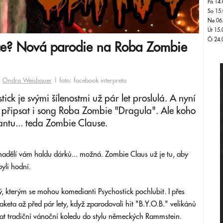
Pá 14.
So 15.
Ne 06
Út 15.
Čt 24.
oce? Nová parodie na Roba Zombie
-
Ondra Weisbauer
| foto: facebook interpreta
ick je svými šílenostmi už pár let proslulá. A nyní
 připsat i song Roba Zombie "Dragula". Ale koho
Santu... teda Zombie Clause.
 a nadělí vám haldu dárků... možná. Zombie Claus už je tu, aby
byli hodní.
, kterým se mohou komedianti Psychostick pochlubit. I přes
o raketa až před pár lety, když zparodovali hit "B.Y.O.B." velikánů
at tradiční vánoční koledu do stylu německých Rammstein.