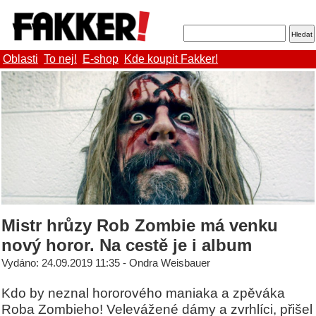
Oblasti
To nej!
E-shop
Kde koupit Fakker!
Mistr hrůzy Rob Zombie má venku
nový horor. Na cestě je i album
Vydáno: 24.09.2019 11:35 - Ondra Weisbauer
Kdo by neznal hororového maniaka a zpěváka
Roba Zombieho! Velevážené dámy a zvrhlíci, přišel