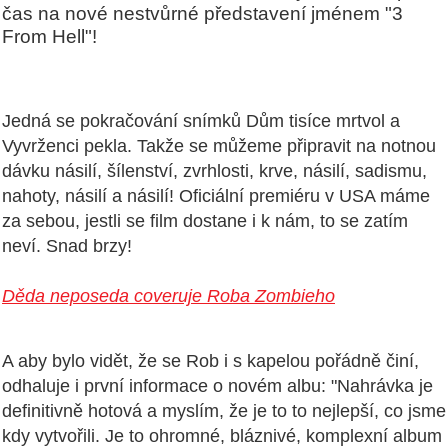
čas na nové nestvůrné představení jménem "3
From Hell"!
Jedná se pokračování snímků Dům tisíce mrtvol a
Vyvrženci pekla. Takže se můžeme připravit na notnou
dávku násilí, šílenství, zvrhlosti, krve, násilí, sadismu,
nahoty, násilí a násilí! Oficiální premiéru v USA máme
za sebou, jestli se film dostane i k nám, to se zatím
neví. Snad brzy!
Děda neposeda coveruje Roba Zombieho
A aby bylo vidět, že se Rob i s kapelou pořádně činí,
odhaluje i první informace o novém albu: "Nahrávka je
definitivně hotová a myslím, že je to to nejlepší, co jsme
kdy vytvořili. Je to ohromné, bláznivé, komplexní album