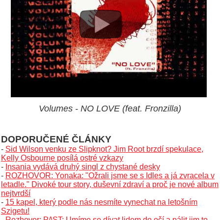
Volumes - NO LOVE (feat. Fronzilla)
DOPORUČENÉ ČLÁNKY
-
Sid Wilson venku ze Slipknot? Jim Root brzdí spekulace,
Kelly Osbourne posílá ostré vzkazy
-
Insania vydává druhý singl z chystané desky
-
ROZHOVOR: Yonaka: "Ožrali jsme se s Idles a já zvracela v
letadle." Divoké tour story, duševní zdraví a proč je nové album
nejtvrdší
-
15 kapel, který podle nás nesmíte vynechat na letošním
Szigetu!
-
Rozhovor: P/\ST: Umíme se dívat lidem do očí a pálit jim to