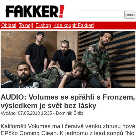
Oblasti
To nej!
E-shop
Kde koupit Fakker!
AUDIO: Volumes se spřáhli s Fronzem,
výsledkem je svět bez lásky
Vydáno: 07.05.2019 15:35 - Dominik Šidlo
Kalifornští Volumes mají čerstvě venku zbrusu nové
EPčko Coming Clean. K jednomu z lead songů "No