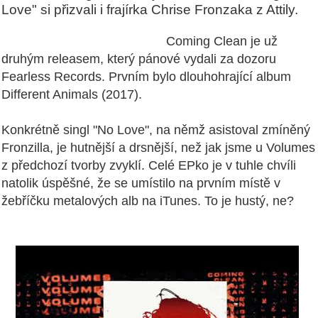
Love" si přizvali i frajírka Chrise Fronzaka z Attily.
Coming Clean je už
druhým releasem, který pánové vydali za dozoru
Fearless Records. Prvním bylo dlouhohrající album
Different Animals (2017).
Konkrétně singl "No Love", na němž asistoval zmíněný
Fronzilla, je hutnější a drsnější, než jak jsme u Volumes
z předchozí tvorby zvyklí. Celé EPko je v tuhle chvíli
natolik úspěšné, že se umístilo na prvním místě v
žebříčku metalových alb na iTunes. To je hustý, ne?