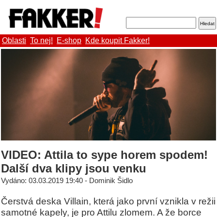
Oblasti
To nej!
E-shop
Kde koupit Fakker!
VIDEO: Attila to sype horem spodem!
Další dva klipy jsou venku
Vydáno: 03.03.2019 19:40 - Dominik Šidlo
Čerstvá deska Villain, která jako první vznikla v režii
samotné kapely, je pro Attilu zlomem. A že borce