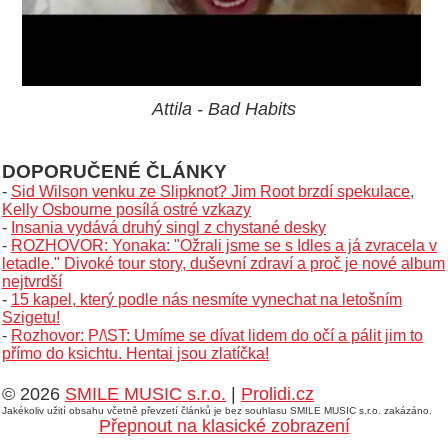
Attila - Bad Habits
DOPORUČENÉ ČLÁNKY
-
Sid Wilson venku ze Slipknot? Jim Root brzdí spekulace,
Kelly Osbourne posílá ostré vzkazy
-
Insania vydává druhý singl z chystané desky
-
ROZHOVOR: Yonaka: "Ožrali jsme se s Idles a já zvracela v
letadle." Divoké tour story, duševní zdraví a proč je nové album
nejtvrdší
-
15 kapel, který podle nás nesmíte vynechat na letošním
Szigetu!
-
Rozhovor: P/\ST: Umíme se dívat lidem do očí a pálit jim to
přímo do ksichtu. Hentai jsou zlatíčka!
© 2026
SMILE MUSIC s.r.o.
|
Prolidi.cz
Jakékoliv užití obsahu včetně převzetí článků je bez souhlasu SMILE MUSIC s.r.o. zakázáno.
Přepnout na klasické zobrazení