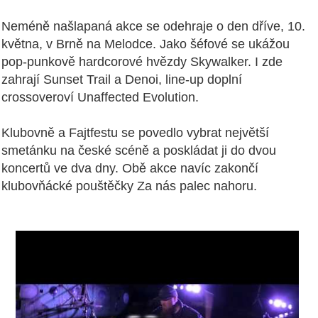
Neméně našlapaná akce se odehraje o den dříve, 10.
května, v Brně na Melodce. Jako šéfové se ukážou
pop-punkově hardcorové hvězdy Skywalker. I zde
zahrají Sunset Trail a Denoi, line-up doplní
crossoveroví Unaffected Evolution.
Klubovně a Fajtfestu se povedlo vybrat největší
smetánku na české scéně a poskládat ji do dvou
koncertů ve dva dny. Obě akce navíc zakončí
klubovňácké pouštěčky Za nás palec nahoru.