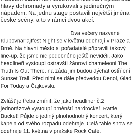
hlavy dohromady a vyrukovali s jedinečným
nápadem. Na jednu stage postavili největší jména
české scény, a to v rámci dvou akcí.
Dva večery nazvané
KlubovnaFajtfest Night se v květnu odehrají v Praze a
Brně. Na hlavní město si pořadatelé připravili takový
line-up, že jsme nic podobného ještě neviděli. Jako
headlineři vystoupí ostravští žánroví chameleoni The
Truth Is Out There, na záda jim budou dýchat ostřílení
Sunset Trail. Před nimi se dále předvedou Denoi, Glad
For Today a Čajkovski.
Zvlášť je třeba zmínit, že jako headliner č.2
jednorázově vystoupí brněnští hardrockeři Rattle
Bucket! Půjde o jediný plnohodnotný koncert, který
kapela od svého rozpadu odehraje. Celá tahle show se
odehraje 11. května v pražské Rock Café.