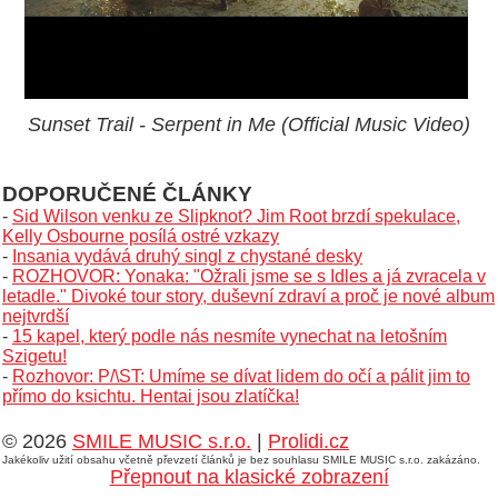
Sunset Trail - Serpent in Me (Official Music Video)
DOPORUČENÉ ČLÁNKY
-
Sid Wilson venku ze Slipknot? Jim Root brzdí spekulace,
Kelly Osbourne posílá ostré vzkazy
-
Insania vydává druhý singl z chystané desky
-
ROZHOVOR: Yonaka: "Ožrali jsme se s Idles a já zvracela v
letadle." Divoké tour story, duševní zdraví a proč je nové album
nejtvrdší
-
15 kapel, který podle nás nesmíte vynechat na letošním
Szigetu!
-
Rozhovor: P/\ST: Umíme se dívat lidem do očí a pálit jim to
přímo do ksichtu. Hentai jsou zlatíčka!
© 2026
SMILE MUSIC s.r.o.
|
Prolidi.cz
Jakékoliv užití obsahu včetně převzetí článků je bez souhlasu SMILE MUSIC s.r.o. zakázáno.
Přepnout na klasické zobrazení