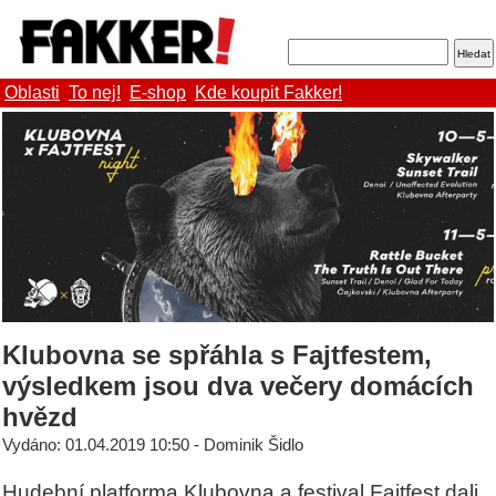
Oblasti
To nej!
E-shop
Kde koupit Fakker!
Klubovna se spřáhla s Fajtfestem,
výsledkem jsou dva večery domácích
hvězd
Vydáno: 01.04.2019 10:50 - Dominik Šidlo
Hudební platforma Klubovna a festival Fajtfest dali