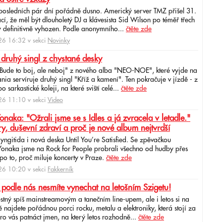
 posledních pár dní pořádně dusno. Americký server TMZ přišel 31.
cí, že měl být dlouholetý DJ a klávesista Sid Wilson po téměř třech
 definitivně vyhozen. Podle anonymního...
čtěte zde
6 16:32 v sekci
Novinky
 druhý singl z chystané desky
"Bude to boj, ale neboj" z nového alba "NEO-NOE", které vyjde na
ia servíruje druhý singl "Kříž a kamení". Ten pokračuje v jízdě - z
 sarkastické koleji, na které sviští celé...
čtěte zde
6 11:10 v sekci
Video
ka: "Ožrali jsme se s Idles a já zvracela v letadle."
ry, duševní zdraví a proč je nové album nejtvrdší
aryngitida i nová deska Until You’re Satisfied. Se zpěvačkou
 Yonaka jsme na Rock for People probrali všechno od hudby přes
po to, proč miluje koncerty v Praze.
čtěte zde
6 10:20 v sekci
Fakkerník
 podle nás nesmíte vynechat na letošním Szigetu!
ěstný spíš mainstreamovým a tanečním line-upem, ale i letos si na
najdete pořádnou porci rocku, metalu a elektroniky, která stojí za
ro vás patnáct jmen, na který letos rozhodně...
čtěte zde