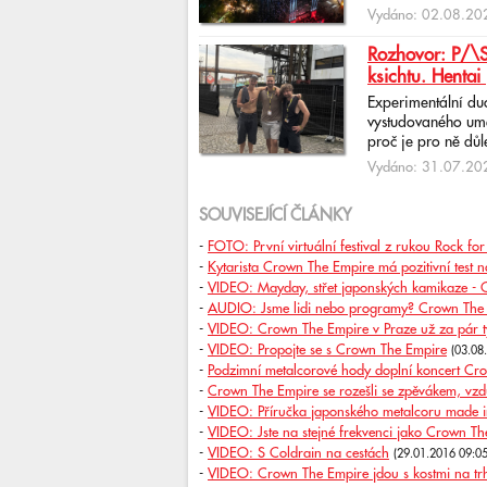
Vydáno: 02.08.202
Rozhovor: P/\ST
ksichtu. Hentai 
Experimentální du
vystudovaného uměl
proč je pro ně důlež
Vydáno: 31.07.202
SOUVISEJÍCÍ ČLÁNKY
-
FOTO: První virtuální festival z rukou Rock for
-
Kytarista Crown The Empire má pozitivní test 
-
VIDEO: Mayday, střet japonských kamikaze - Co
-
AUDIO: Jsme lidi nebo programy? Crown The 
-
VIDEO: Crown The Empire v Praze už za pár týd
-
VIDEO: Propojte se s Crown The Empire
(03.08
-
Podzimní metalcorové hody doplní koncert Cr
-
Crown The Empire se rozešli se zpěvákem, vzdu
-
VIDEO: Příručka japonského metalcoru made i
-
VIDEO: Jste na stejné frekvenci jako Crown Th
-
VIDEO: S Coldrain na cestách
(29.01.2016 09:0
-
VIDEO: Crown The Empire jdou s kostmi na tr