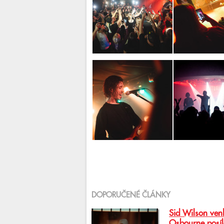
DOPORUČENÉ ČLÁNKY
Sid Wilson venk
Osbourne posíl