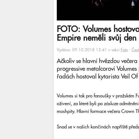
FOTO: Volumes hostoval
Empire neměli svůj den
Vydáno: 09.10.2018 13:41 v sekci
Foto
-
Čest
Ačkoliv se hlavní hvězdou večer
progressive metalcoroví Volumes 
řadách hostoval kytarista Veil 
Volumes si tak pro fanoušky v pražském Fu
oživení, za které byli po zásluze odměněn
moshpity. Hlavní formace večera Crown The
Snad se v našich končinách napříště předst