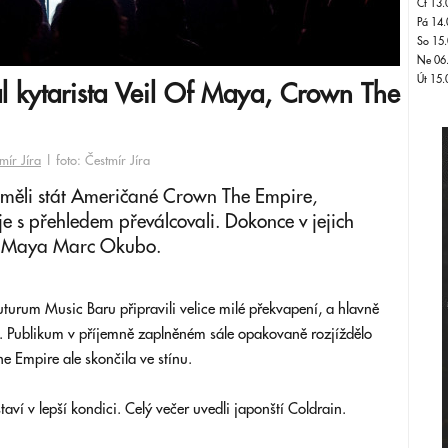
Čt 13.
Pá 14.
So 15.
Ne 06
Út 15.
 kytarista Veil Of Maya, Crown The
mír Jíra
| foto: Čestmír Jíra
a měli stát Američané Crown The Empire,
je s přehledem převálcovali. Dokonce v jejich
Of Maya Marc Okubo.
turum Music Baru připravili velice milé překvapení, a hlavně
i. Publikum v příjemně zaplněném sále opakovaně rozjíždělo
 Empire ale skončila ve stínu.
aví v lepší kondici. Celý večer uvedli japonští Coldrain.