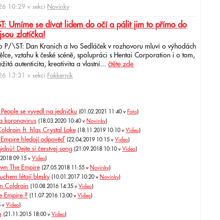
6 10:29 v sekci
Novinky
: Umíme se dívat lidem do očí a pálit jim to přímo do
jsou zlatíčka!
o P/\ST: Dan Kranich a Ivo Sedláček v rozhovoru mluví o výhodách
ce, vztahu k české scéně, spolupráci s Hentai Corporation i o tom,
itá autenticita, kreativita a vlastní...
čtěte zde
6 13:31 v sekci
Fakkerník
 People se vyvedl na jedničku
(01.02.2021 11:40 v
Foto
)
na koronavirus
(18.03.2020 10:40 v
Novinky
)
ldrain ft. hlas Crystal Lake
(18.11.2019 10:10 v
Video
)
Empire hledají odpověď
(22.04.2019 10:15 v
Video
)
nů! Dejte si čerstvej song
(21.09.2018 10:10 v
Video
)
.2018 09:15 v
Video
)
own The Empire
(27.05.2018 11:55 v
Novinky
)
chem létají blesky
(10.01.2017 10:20 v
Novinky
)
n Coldrain
(10.08.2016 14:35 v
Video
)
e Empire ?
(11.07.2016 13:00 v
Video
)
5 v
Video
)
h
(21.11.2015 18:00 v
Video
)