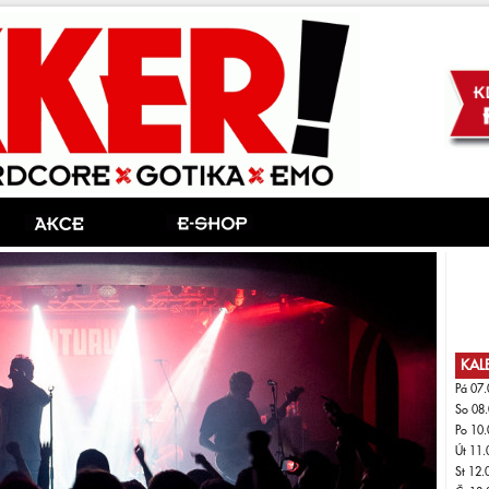
KAL
Pá 07.
So 08.
Po 10.
Út 11.
St 12.