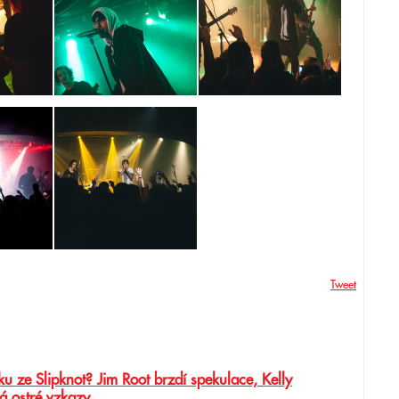
Tweet
u ze Slipknot? Jim Root brzdí spekulace, Kelly
á ostré vzkazy