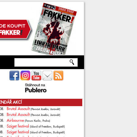
ENDÁŘ AKCÍ
Brutal Assault
08.
(Pevnost Josefov, Jaroměř)
Brutal Assault
08.
(Pevnost Josefov, Jaroměř)
Airbourne
08.
(Forum Karlín, Praha)
Sziget festival
08.
(Island of Freedom, Budapešť)
Sziget festival
08.
(Island of Freedom, Budapešť)