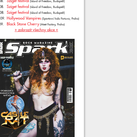
Sziget festival
08.
(Island of Freedom, Budapešť)
Sziget festival
08.
(Island of Freedom, Budapešť)
Sziget festival
08.
(Island of Freedom, Budapešť)
Hollywood Vampires
.09.
(Sportovní hala Fortuna, Praha)
Black Stone Cherry
09.
(Meet Factory, Praha)
» zobrazit všechny akce «