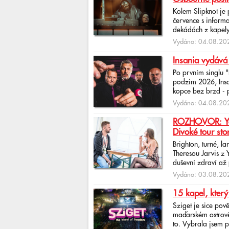
Kolem Slipknot je
července s informa
dekádách z kapely
Vydáno: 04.08.202
Insania vydává
Po prvním singlu 
podzim 2026, Insan
kopce bez brzd - po
Vydáno: 04.08.202
ROZHOVOR: Yona
Divoké tour sto
Brighton, turné, l
Theresou Jarvis z
duševní zdraví až 
Vydáno: 03.08.202
15 kapel, který
Sziget je sice pov
maďarském ostrově 
to. Vybrala jsem p