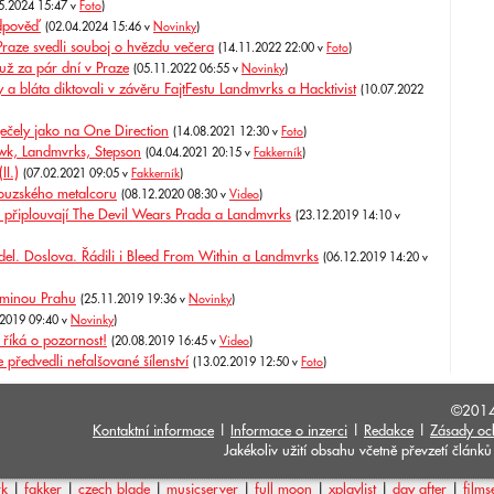
5.2024 15:47 v
Foto
)
odpověď
(02.04.2024 15:46 v
Novinky
)
aze svedli souboj o hvězdu večera
(14.11.2022 22:00 v
Foto
)
už za pár dní v Praze
(05.11.2022 06:55 v
Novinky
)
 bláta diktovali v závěru FajtFestu Landmvrks a Hacktivist
(10.07.2022
ečely jako na One Direction
(14.08.2021 12:30 v
Foto
)
k, Landmvrks, Stepson
(04.04.2021 20:15 v
Fakkerník
)
II.)
(07.02.2021 09:05 v
Fakkerník
)
ouzského metalcoru
(08.12.2020 08:30 v
Video
)
 připlouvají The Devil Wears Prada a Landmvrks
(23.12.2019 14:10 v
l. Doslova. Řádili i Bleed From Within a Landmvrks
(06.12.2019 14:20 v
eminou Prahu
(25.11.2019 19:36 v
Novinky
)
.2019 09:40 v
Novinky
)
 říká o pozornost!
(20.08.2019 16:45 v
Video
)
předvedli nefalšované šílenství
(13.02.2019 12:50 v
Foto
)
©201
Kontaktní informace
|
Informace o inzerci
|
Redakce
|
Zásady oc
Jakékoliv užití obsahu včetně převzetí člán
rk
|
fakker
|
czech blade
|
musicserver
|
full moon
|
xplaylist
|
day after
|
films