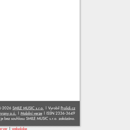
4-2026
SMILE MUSIC s.r.o.
| Vyrobil
Prolidi.cz
hrany o.ú.
|
Mobilní verze
| ISSN 2336-3649
ků je bez souhlasu SMILE MUSIC s.r.o. zakázáno.
erver
|
webglobe