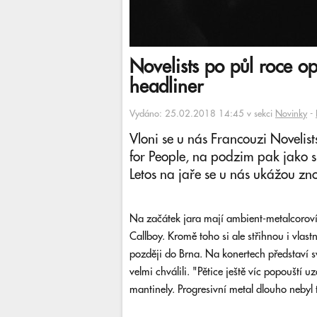
Novelists po půl roce o
headliner
Vydáno: 25.02.2018 14:45 v sekci
Novinky
-
Vloni se u nás Francouzi Novelist
for People, na podzim pak jako 
Letos na jaře se u nás ukážou zn
Na začátek jara mají ambient-metalcoroví
Callboy. Kromě toho si ale střihnou i vlas
později do Brna. Na konertech představí s
velmi chválili. "Pětice ještě víc popouští u
mantinely. Progresivní metal dlouho nebyl