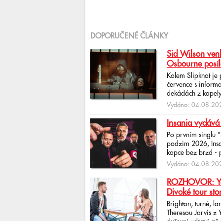
DOPORUČENÉ ČLÁNKY
Sid Wilson venk
Osbourne posíl
Kolem Slipknot je
července s informa
dekádách z kapely
Vydáno: 04.08.202
Insania vydává
Po prvním singlu 
podzim 2026, Insan
kopce bez brzd - po
Vydáno: 04.08.202
ROZHOVOR: Yona
Divoké tour sto
Brighton, turné, l
Theresou Jarvis z