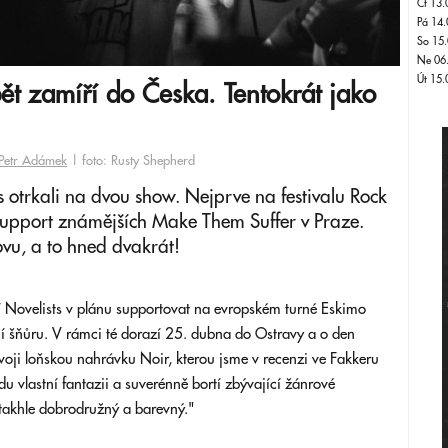
Čt 13.
Pá 14.
So 15.
Ne 06
Út 15.
pět zamíří do Česka. Tentokrát jako
Petr Adámek
| foto: Rusty Shepherd
s otrkali na dvou show. Nejprve na festivalu Rock
support známějších Make Them Suffer v Praze.
ovu, a to hned dvakrát!
 Novelists v plánu supportovat na evropském turné Eskimo
tní šňůru. V rámci té dorazí 25. dubna do Ostravy a o den
voji loňskou nahrávku Noir, kterou jsme v recenzi ve Fakkeru
zdu vlastní fantazii a suverénně bortí zbývající žánrové
 takhle dobrodružný a barevný."