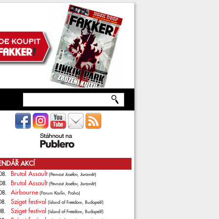
ENDÁŘ AKCÍ
Brutal Assault
08.
(Pevnost Josefov, Jaroměř)
Brutal Assault
08.
(Pevnost Josefov, Jaroměř)
Airbourne
08.
(Forum Karlín, Praha)
Sziget festival
08.
(Island of Freedom, Budapešť)
Sziget festival
08.
(Island of Freedom, Budapešť)