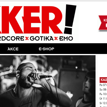
KAL
Pá 07.
So 08.
Po 10.
Út 11.
St 12.