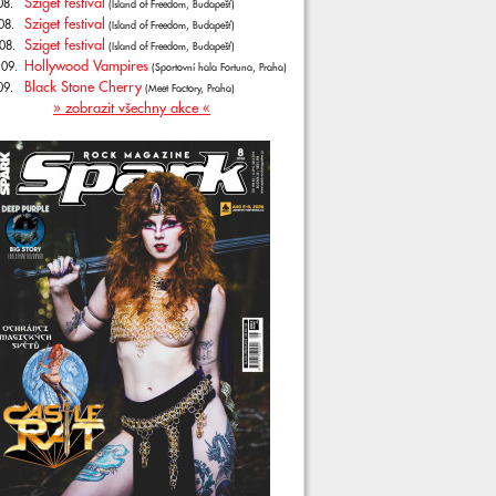
Sziget festival
08.
(Island of Freedom, Budapešť)
Sziget festival
08.
(Island of Freedom, Budapešť)
Sziget festival
08.
(Island of Freedom, Budapešť)
Hollywood Vampires
.09.
(Sportovní hala Fortuna, Praha)
Black Stone Cherry
09.
(Meet Factory, Praha)
» zobrazit všechny akce «