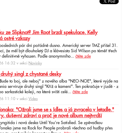
u ze Slipknot? Jim Root brzdí spekulace, Kelly
á ostré vzkazy
 posledních pár dní pořádně dusno. Americký server TMZ přišel 31.
cí, že měl být dlouholetý DJ a klávesista Sid Wilson po téměř třech
 definitivně vyhozen. Podle anonymního...
čtěte zde
6 16:32 v sekci
Novinky
 druhý singl z chystané desky
"Bude to boj, ale neboj" z nového alba "NEO-NOE", které vyjde na
ia servíruje druhý singl "Kříž a kamení". Ten pokračuje v jízdě - z
 sarkastické koleji, na které sviští celé...
čtěte zde
6 11:10 v sekci
Video
ka: "Ožrali jsme se s Idles a já zvracela v letadle."
ry, duševní zdraví a proč je nové album nejtvrdší
aryngitida i nová deska Until You’re Satisfied. Se zpěvačkou
 Yonaka jsme na Rock for People probrali všechno od hudby přes