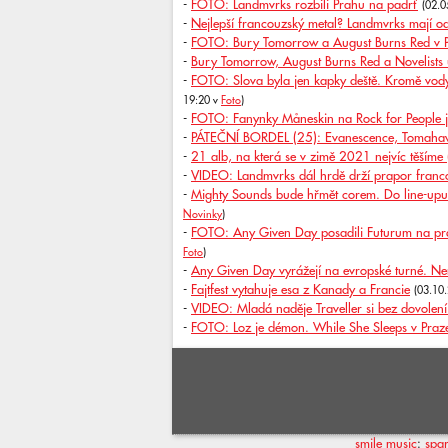
-
FOTO: Landmvrks rozbili Prahu na padrť
(02.0
-
Nejlepší francouzský metal? Landmvrks mají 
-
FOTO: Bury Tomorrow a August Burns Red v Pr
-
Bury Tomorrow, August Burns Red a Novelists 
-
FOTO: Slova byla jen kapky deště. Kromě vody a
19:20 v
Foto
)
-
FOTO: Fanynky Måneskin na Rock for People j
-
PÁTEČNÍ BORDEL (25): Evanescence, Tomahaw
-
21 alb, na která se v zimě 2021 nejvíc těšíme (
-
VIDEO: Landmvrks dál hrdě drží prapor franc
-
Mighty Sounds bude hřmět corem. Do line-upu
Novinky
)
-
FOTO: Any Given Day posadili Futurum na prde
Foto
)
-
Any Given Day vyrážejí na evropské turné. N
-
Fajtfest vytahuje esa z Kanady a Francie
(03.10
-
VIDEO: Mladá naděje Traveller si bez dovolení
-
FOTO: Loz je démon. While She Sleeps v Praze 
smile music
:
spa