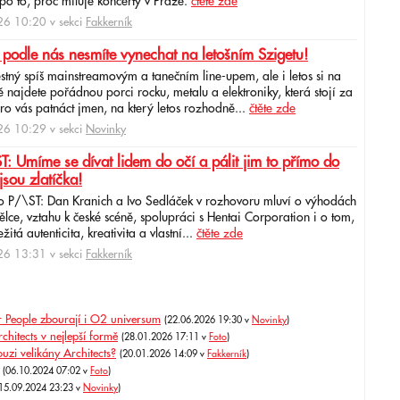
po to, proč miluje koncerty v Praze.
čtěte zde
6 10:20 v sekci
Fakkerník
 podle nás nesmíte vynechat na letošním Szigetu!
ěstný spíš mainstreamovým a tanečním line-upem, ale i letos si na
najdete pořádnou porci rocku, metalu a elektroniky, která stojí za
ro vás patnáct jmen, na který letos rozhodně...
čtěte zde
6 10:29 v sekci
Novinky
: Umíme se dívat lidem do očí a pálit jim to přímo do
jsou zlatíčka!
o P/\ST: Dan Kranich a Ivo Sedláček v rozhovoru mluví o výhodách
ce, vztahu k české scéně, spolupráci s Hentai Corporation i o tom,
itá autenticita, kreativita a vlastní...
čtěte zde
6 13:31 v sekci
Fakkerník
r People zbourají i O2 universum
(22.06.2026 19:30 v
Novinky
)
hitects v nejlepší formě
(28.01.2026 17:11 v
Foto
)
uzi velikány Architects?
(20.01.2026 14:09 v
Fakkerník
)
(06.10.2024 07:02 v
Foto
)
(15.09.2024 23:23 v
Novinky
)