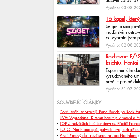
duševní zdraví až 
Vydáno: 03.08.202
15 kapel, který
Sziget je sice pov
maďarském ostrově 
to. Vybrala jsem p
Vydáno: 02.08.202
Rozhovor: P/\ST
ksichtu. Hentai 
Experimentální du
vystudovaného uměl
proč je pro ně důlež
Vydáno: 31.07.202
SOUVISEJÍCÍ ČLÁNKY
-
Dobří švábi se vracejí! Papa Roach po Rock fo
-
LIVE: Vyprodáno! K tomu backflip v moshi a Arc
-
TOP 5 největších hitů Landmvrks. Předčí Franco
-
FOTO: Northlane opět potvrdili svoji extratřídu
-
První říjnový den rozčísnou hrubci Northlane