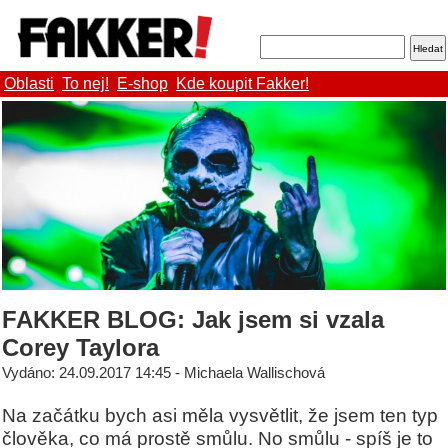
Oblasti
To nej!
E-shop
Kde koupit Fakker!
FAKKER BLOG: Jak jsem si vzala
Corey Taylora
Vydáno: 24.09.2017 14:45 - Michaela Wallischová
Na začátku bych asi měla vysvětlit, že jsem ten typ
člověka, co má prostě smůlu. No smůlu - spíš je to