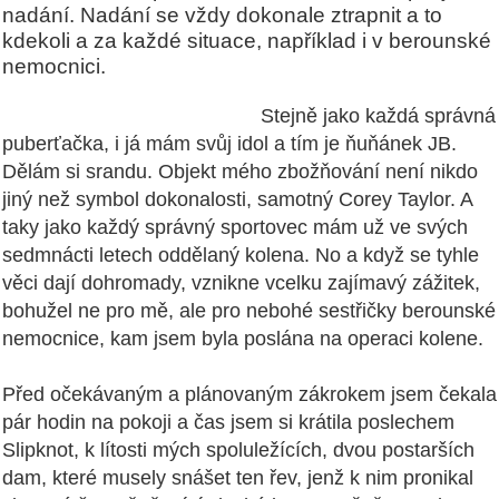
nadání. Nadání se vždy dokonale ztrapnit a to
kdekoli a za každé situace, například i v berounské
nemocnici.
Stejně jako každá správná
puberťačka, i já mám svůj idol a tím je ňuňánek JB.
Dělám si srandu. Objekt mého zbožňování není nikdo
jiný než symbol dokonalosti, samotný Corey Taylor. A
taky jako každý správný sportovec mám už ve svých
sedmnácti letech oddělaný kolena. No a když se tyhle
věci dají dohromady, vznikne vcelku zajímavý zážitek,
bohužel ne pro mě, ale pro nebohé sestřičky berounské
nemocnice, kam jsem byla poslána na operaci kolene.
Před očekávaným a plánovaným zákrokem jsem čekala
pár hodin na pokoji a čas jsem si krátila poslechem
Slipknot, k lítosti mých spoluležících, dvou postarších
dam, které musely snášet ten řev, jenž k nim pronikal