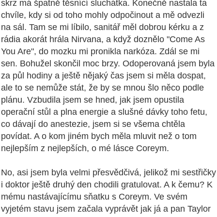
skrz má špatně těsnící sluchátka. Konečně nastala ta
chvíle, kdy si od toho mohly odpočinout a mě odvezli
na sál. Tam se mi líbilo, sanitář měl dobrou kérku a z
rádia akorát hrála Nirvana, a když doznělo "Come As
You Are", do mozku mi pronikla narkóza. Zdál se mi
sen. Bohužel skončil moc brzy. Odoperovaná jsem byla
za půl hodiny a ještě nějaký čas jsem si měla dospat,
ale to se nemůže stát, že by se mnou šlo něco podle
plánu. Vzbudila jsem se hned, jak jsem opustila
operační stůl a plna energie a slušné dávky toho fetu,
co dávají do anestezie, jsem si se všema chtěla
povídat. A o kom jiném bych měla mluvit než o tom
nejlepším z nejlepších, o mé lásce Coreym.
No, asi jsem byla velmi přesvědčivá, jelikož mi sestřičky
i doktor ještě druhý den chodili gratulovat. A k čemu? K
mému nastávajícímu sňatku s Coreym. Ve svém
vyjetém stavu jsem začala vyprávět jak já a pan Taylor