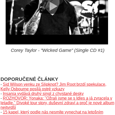
Corey Taylor - "Wicked Game" (Single CD #1)
DOPORUČENÉ ČLÁNKY
-
Sid Wilson venku ze Slipknot? Jim Root brzdí spekulace,
Kelly Osbourne posílá ostré vzkazy
-
Insania vydává druhý singl z chystané desky
-
ROZHOVOR: Yonaka: "Ožrali jsme se s Idles a já zvracela v
letadle." Divoké tour story, duševní zdraví a proč je nové album
nejtvrdší
-
15 kapel, který podle nás nesmíte vynechat na letošním