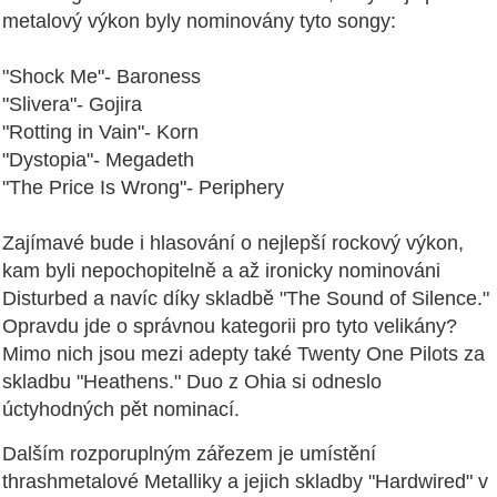
metalový výkon byly nominovány tyto songy:
"Shock Me"- Baroness
"Slivera"- Gojira
"Rotting in Vain"- Korn
"Dystopia"- Megadeth
"The Price Is Wrong"- Periphery
Zajímavé bude i hlasování o nejlepší rockový výkon,
kam byli nepochopitelně a až ironicky nominováni
Disturbed a navíc díky skladbě "The Sound of Silence."
Opravdu jde o správnou kategorii pro tyto velikány?
Mimo nich jsou mezi adepty také Twenty One Pilots za
skladbu "Heathens." Duo z Ohia si odneslo
úctyhodných pět nominací.
Dalším rozporuplným zářezem je umístění
thrashmetalové Metalliky a jejich skladby "Hardwired" v