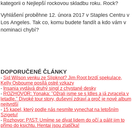
kategorii o Nejlepší rockovou skladbu roku. Rock?
Vyhlášení proběhne 12. února 2017 v Staples Centru v
Los Angeles. Tak co, komu budete fandít a kdo vám v
nominaci chybí?
DOPORUČENÉ ČLÁNKY
-
Sid Wilson venku ze Slipknot? Jim Root brzdí spekulace,
Kelly Osbourne posílá ostré vzkazy
-
Insania vydává druhý singl z chystané desky
-
ROZHOVOR: Yonaka: "Ožrali jsme se s Idles a já zvracela v
letadle." Divoké tour story, duševní zdraví a proč je nové album
nejtvrdší
-
15 kapel, který podle nás nesmíte vynechat na letošním
Szigetu!
-
Rozhovor: P/\ST: Umíme se dívat lidem do očí a pálit jim to
přímo do ksichtu. Hentai jsou zlatíčka!