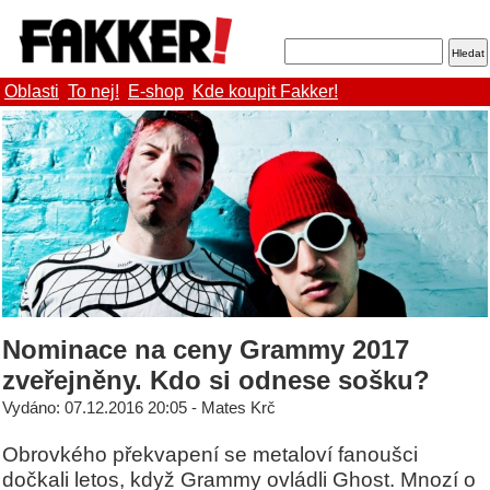
Oblasti
To nej!
E-shop
Kde koupit Fakker!
Nominace na ceny Grammy 2017
zveřejněny. Kdo si odnese sošku?
Vydáno: 07.12.2016 20:05 - Mates Krč
Obrovkého překvapení se metaloví fanoušci
dočkali letos, když Grammy ovládli Ghost. Mnozí o