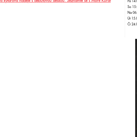
á kytarová naděje s debutovou deskou. Seznamte se s Moře Kuřat
Pá 14.
So 15.
Ne 06
Út 15.
Čt 24.