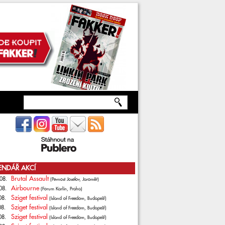
ENDÁŘ AKCÍ
Brutal Assault
08.
(Pevnost Josefov, Jaroměř)
Airbourne
08.
(Forum Karlín, Praha)
Sziget festival
08.
(Island of Freedom, Budapešť)
Sziget festival
08.
(Island of Freedom, Budapešť)
Sziget festival
08.
(Island of Freedom, Budapešť)