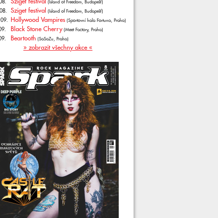
Sziget festival
08.
(Island of Freedom, Budapešť)
Sziget festival
08.
(Island of Freedom, Budapešť)
Hollywood Vampires
.09.
(Sportovní hala Fortuna, Praha)
Black Stone Cherry
09.
(Meet Factory, Praha)
Beartooth
09.
(SaSaZu, Praha)
» zobrazit všechny akce «