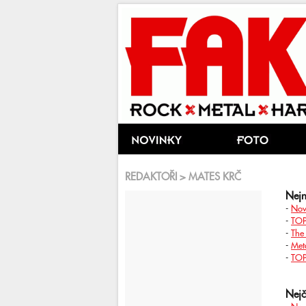
REDAKTOŘI > MATES KRČ
Nejn
-
Nov
-
TOP
-
The
-
Met
-
TOP
Nejč