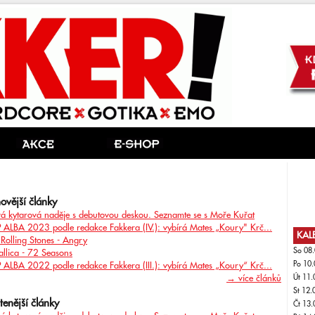
ovější články
á kytarová naděje s debutovou deskou. Seznamte se s Moře Kuřat
 ALBA 2023 podle redakce Fakkera (IV.): vybírá Mates „Koury" Krč...
KAL
 Rolling Stones - Angry
So 08.
allica - 72 Seasons
Po 10.
 ALBA 2022 podle redakce Fakkera (III.): vybírá Mates „Koury“ Krč...
→ více článků
Út 11.
St 12.
tenější články
Čt 13.