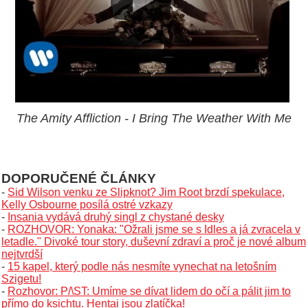
The Amity Affliction - I Bring The Weather With Me
DOPORUČENÉ ČLÁNKY
-
Sid Wilson venku ze Slipknot? Jim Root brzdí spekulace,
Kelly Osbourne posílá ostré vzkazy
-
Insania vydává druhý singl z chystané desky
-
ROZHOVOR: Yonaka: "Ožrali jsme se s Idles a já zvracela v
letadle." Divoké tour story, duševní zdraví a proč je nové album
nejtvrdší
-
15 kapel, který podle nás nesmíte vynechat na letošním
Szigetu!
-
Rozhovor: P/\ST: Umíme se dívat lidem do očí a pálit jim to
přímo do ksichtu. Hentai jsou zlatíčka!