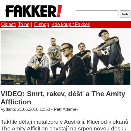
Oblasti
To nej!
E-shop
Kde koupit Fakker!
VIDEO: Smrt, rakev, déšť a The Amity
Affliction
Vydáno: 21.06.2016 10:50 - Petr Adámek
Takhle dělají metalcore v Austrálii. Kluci od klokanů
The Amity Afficition chystají na srpen novou desku