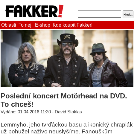
Oblasti
To nej!
E-shop
Kde koupit Fakker!
Poslední koncert Motörhead na DVD.
To chceš!
Vydáno: 01.04.2016 11:30 - David Stoklas
Lemmyho, jeho tvrďáckou basu a ikonický chraplák
už bohužel naživo neuslyšíme. Fanouškům