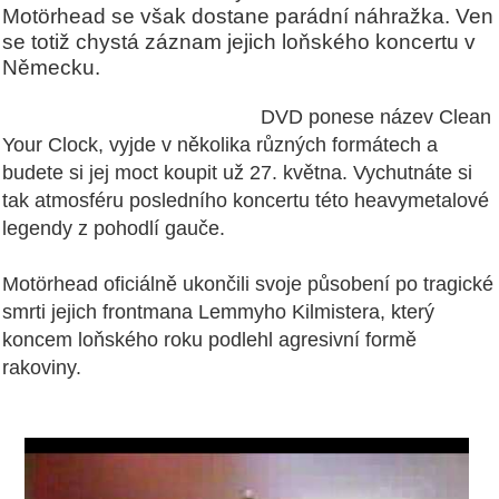
Motörhead se však dostane parádní náhražka. Ven
se totiž chystá záznam jejich loňského koncertu v
Německu.
DVD ponese název Clean
Your Clock, vyjde v několika různých formátech a
budete si jej moct koupit už 27. května. Vychutnáte si
tak atmosféru posledního koncertu této heavymetalové
legendy z pohodlí gauče.
Motörhead oficiálně ukončili svoje působení po tragické
smrti jejich frontmana Lemmyho Kilmistera, který
koncem loňského roku podlehl agresivní formě
rakoviny.