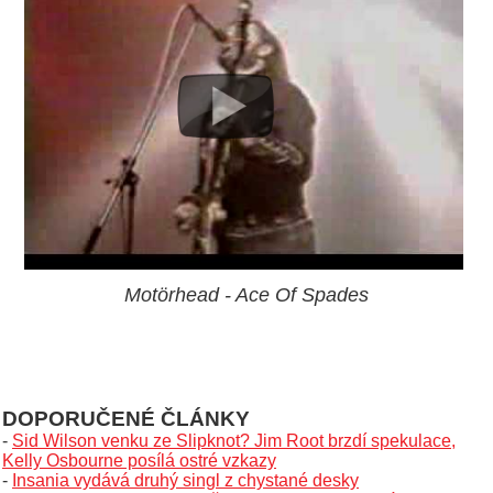
Motörhead - Ace Of Spades
DOPORUČENÉ ČLÁNKY
-
Sid Wilson venku ze Slipknot? Jim Root brzdí spekulace,
Kelly Osbourne posílá ostré vzkazy
-
Insania vydává druhý singl z chystané desky