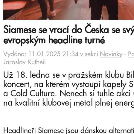
Siamese se vrací do Česka se sv
evropským headline turné
Vydáno: 11.01.2025 21:34 v sekci
Novinky
-
P
Jaroslav Kutheil
Už 18. ledna se v pražském klubu Bik
koncert, na kterém vystoupí kapely
a Cold Culture. Nenech si tuhle akci 
na kvalitní klubovej metal plnej energ
Headlineři Siamese jsou dánskou alternat