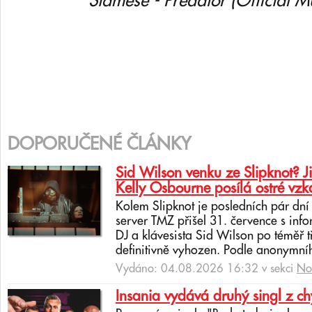
Siamese - Predator (Official M
DOPORUČENÉ ČLÁNKY
Sid Wilson venku ze Slipknot? J
Kelly Osbourne posílá ostré vzk
Kolem Slipknot je posledních pár dn
server TMZ přišel 31. července s info
DJ a klávesista Sid Wilson po téměř 
definitivně vyhozen. Podle anonymní
Vydáno: 04.08.2026 16:32 v sekci
No
Insania vydává druhý singl z c