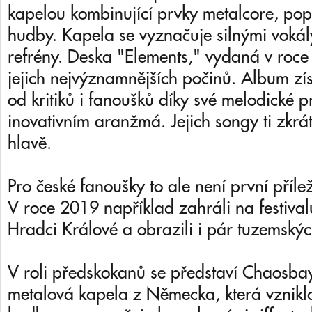
kapelou kombinující prvky metalcore, pop
hudby. Kapela se vyznačuje silnými vokál
refrény. Deska "Elements," vydaná v roce
jejich nejvýznamnějších počinů. Album zís
od kritiků i fanoušků díky své melodické 
inovativním aranžmá. Jejich songy ti zkrát
hlavě.
Pro české fanoušky to ale není první příleži
V roce 2019 například zahráli na festival
Hradci Králové a obrazili i pár tuzemskýc
V roli předskokanů se představí Chaosbay
metalová kapela z Německa, která vznikla