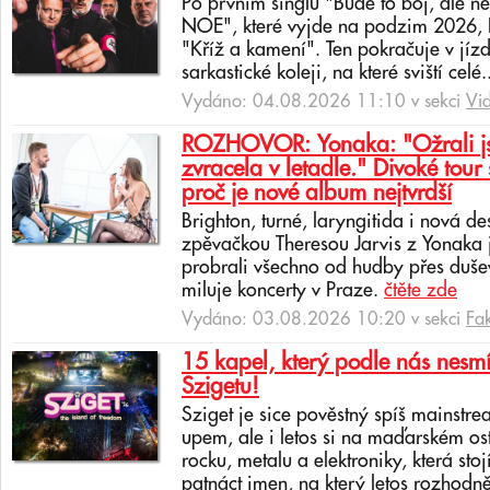
Po prvním singlu "Bude to boj, ale 
NOE", které vyjde na podzim 2026, In
"Kříž a kamení". Ten pokračuje v jíz
sarkastické koleji, na které sviští celé.
Vydáno: 04.08.2026 11:10 v sekci
Vi
ROZHOVOR: Yonaka: "Ožrali jsm
zvracela v letadle." Divoké tour 
proč je nové album nejtvrdší
Brighton, turné, laryngitida i nová de
zpěvačkou Theresou Jarvis z Yonaka 
probrali všechno od hudby přes dušev
miluje koncerty v Praze.
čtěte zde
Vydáno: 03.08.2026 10:20 v sekci
Fa
15 kapel, který podle nás nesmí
Szigetu!
Sziget je sice pověstný spíš mainstr
upem, ale i letos si na maďarském os
rocku, metalu a elektroniky, která sto
patnáct jmen, na který letos rozhodně