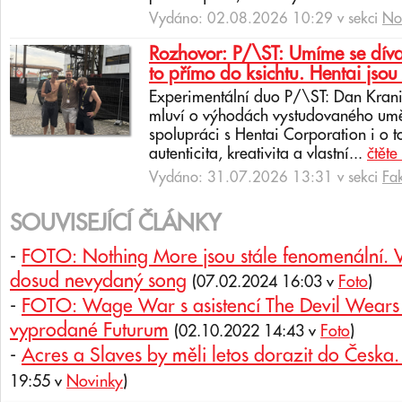
Vydáno: 02.08.2026 10:29 v sekci
No
Rozhovor: P/\ST: Umíme se dívat
to přímo do ksichtu. Hentai jsou 
Experimentální duo P/\ST: Dan Krani
mluví o výhodách vystudovaného uměl
spolupráci s Hentai Corporation i o t
autenticita, kreativita a vlastní...
čtěte
Vydáno: 31.07.2026 13:31 v sekci
Fa
SOUVISEJÍCÍ ČLÁNKY
-
FOTO: Nothing More jsou stále fenomenální. V
dosud nevydaný song
(07.02.2024 16:03 v
Foto
)
-
FOTO: Wage War s asistencí The Devil Wears P
vyprodané Futurum
(02.10.2022 14:43 v
Foto
)
-
Acres a Slaves by měli letos dorazit do Česka.
19:55 v
Novinky
)