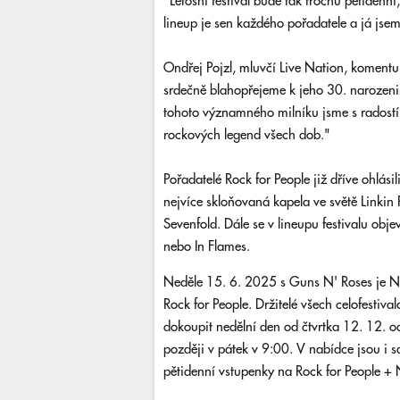
"Letošní festival bude tak trochu pětidenní,
lineup je sen každého pořadatele a já jse
Ondřej Pojzl, mluvčí Live Nation, komentu
srdečně blahopřejeme k jeho 30. narozen
tohoto významného milníku jsme s radostí s
rockových legend všech dob."
Pořadatelé Rock for People již dříve ohlási
nejvíce skloňovaná kapela ve světě Linkin
Sevenfold. Dále se v lineupu festivalu objev
nebo In Flames.
Neděle 15. 6. 2025 s Guns N' Roses je Na
Rock for People. Držitelé všech celofesti
dokoupit nedělní den od čtvrtka 12. 12. od
později v pátek v 9:00. V nabídce jsou i 
pětidenní vstupenky na Rock for People +