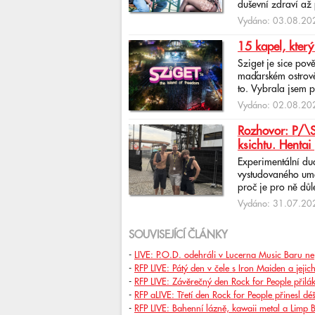
duševní zdraví až 
Vydáno: 03.08.202
15 kapel, který
Sziget je sice pov
maďarském ostrově 
to. Vybrala jsem p
Vydáno: 02.08.202
Rozhovor: P/\ST
ksichtu. Hentai 
Experimentální du
vystudovaného uměl
proč je pro ně důlež
Vydáno: 31.07.202
SOUVISEJÍCÍ ČLÁNKY
-
LIVE: P.O.D. odehráli v Lucerna Music Baru ne
-
RFP LIVE: Pátý den v čele s Iron Maiden a jejic
-
RFP LIVE: Závěrečný den Rock for People přilák
-
RFP aLIVE: Třetí den Rock for People přinesl d
-
RFP LIVE: Bahenní lázně, kawaii metal a Limp B