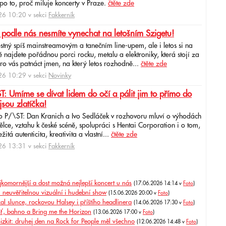
po to, proč miluje koncerty v Praze.
čtěte zde
6 10:20 v sekci
Fakkerník
 podle nás nesmíte vynechat na letošním Szigetu!
ěstný spíš mainstreamovým a tanečním line-upem, ale i letos si na
najdete pořádnou porci rocku, metalu a elektroniky, která stojí za
ro vás patnáct jmen, na který letos rozhodně...
čtěte zde
6 10:29 v sekci
Novinky
: Umíme se dívat lidem do očí a pálit jim to přímo do
jsou zlatíčka!
o P/\ST: Dan Kranich a Ivo Sedláček v rozhovoru mluví o výhodách
ce, vztahu k české scéně, spolupráci s Hentai Corporation i o tom,
itá autenticita, kreativita a vlastní...
čtěte zde
6 13:31 v sekci
Fakkerník
jkomornější a dost možná nejlepší koncert u nás
(17.06.2026 14:14 v
Foto
)
h neuvěřitelnou vizuální i hudební show
(15.06.2026 20:00 v
Foto
)
al slunce, rockovou Halsey i příštího headlinera
(14.06.2026 17:30 v
Foto
)
éšť, bahno a Bring me the Horizon
(13.06.2026 17:00 v
Foto
)
izkit: druhej den na Rock for People měl všechno
(12.06.2026 14:48 v
Foto
)