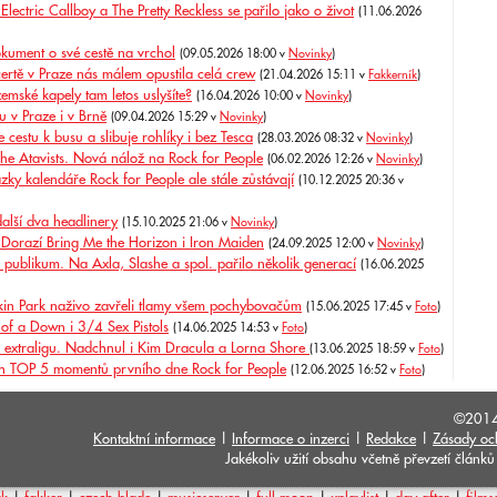
lectric Callboy a The Pretty Reckless se pařilo jako o život
(11.06.2026
okument o své cestě na vrchol
(09.05.2026 18:00 v
Novinky
)
ě v Praze nás málem opustila celá crew
(21.04.2026 15:11 v
Fakkerník
)
emské kapely tam letos uslyšíte?
(16.04.2026 10:00 v
Novinky
)
u v Praze i v Brně
(09.04.2026 15:29 v
Novinky
)
 cestu k busu a slibuje rohlíky i bez Tesca
(28.03.2026 08:32 v
Novinky
)
The Atavists. Nová nálož na Rock for People
(06.02.2026 12:26 v
Novinky
)
ázky kalendáře Rock for People ale stále zůstávají
(10.12.2025 20:36 v
další dva headlinery
(15.10.2025 21:06 v
Novinky
)
 Dorazí Bring Me the Horizon i Iron Maiden
(24.09.2025 12:00 v
Novinky
)
 publikum. Na Axla, Slashe a spol. pařilo několik generací
(16.06.2025
Linkin Park naživo zavřeli tlamy všem pochybovačům
(15.06.2025 17:45 v
Foto
)
of a Down i 3/4 Sex Pistols
(14.06.2025 14:53 v
Foto
)
oji extraligu. Nadchnul i Kim Dracula a Lorna Shore
(13.06.2025 18:59 v
Foto
)
ch TOP 5 momentů prvního dne Rock for People
(12.06.2025 16:52 v
Foto
)
©201
Kontaktní informace
|
Informace o inzerci
|
Redakce
|
Zásady oc
Jakékoliv užití obsahu včetně převzetí člán