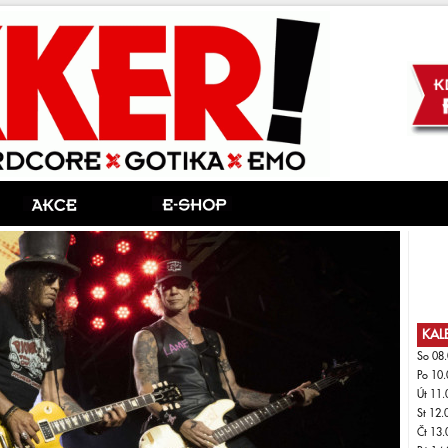
KAL
So 08.
Po 10.
Út 11.
St 12.
Čt 13.