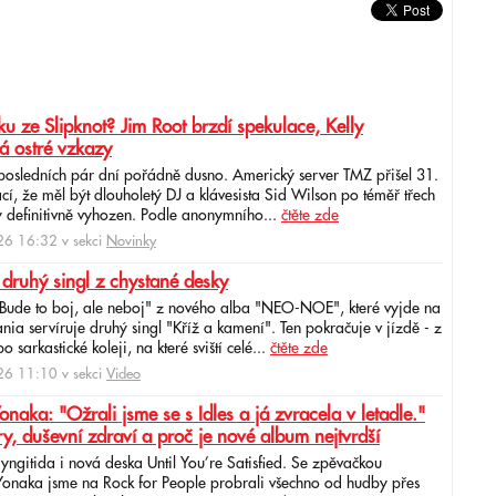
u ze Slipknot? Jim Root brzdí spekulace, Kelly
á ostré vzkazy
 posledních pár dní pořádně dusno. Americký server TMZ přišel 31.
cí, že měl být dlouholetý DJ a klávesista Sid Wilson po téměř třech
 definitivně vyhozen. Podle anonymního...
čtěte zde
6 16:32 v sekci
Novinky
 druhý singl z chystané desky
"Bude to boj, ale neboj" z nového alba "NEO-NOE", které vyjde na
ia servíruje druhý singl "Kříž a kamení". Ten pokračuje v jízdě - z
 sarkastické koleji, na které sviští celé...
čtěte zde
6 11:10 v sekci
Video
ka: "Ožrali jsme se s Idles a já zvracela v letadle."
ry, duševní zdraví a proč je nové album nejtvrdší
aryngitida i nová deska Until You’re Satisfied. Se zpěvačkou
 Yonaka jsme na Rock for People probrali všechno od hudby přes