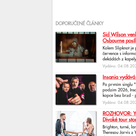
DOPORUČENÉ ČLÁNKY
Sid Wilson venk
Osbourne posíl
Kolem Slipknot je
července s informa
dekádách z kapely
Vydáno: 04.08.202
Insania vydává
Po prvním singlu 
podzim 2026, Insan
kopce bez brzd - po
Vydáno: 04.08.202
ROZHOVOR: Yona
Divoké tour sto
Brighton, turné, l
Theresou Jarvis z