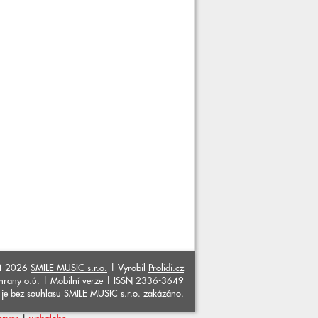
4-2026
SMILE MUSIC s.r.o.
| Vyrobil
Prolidi.cz
hrany o.ú.
|
Mobilní verze
| ISSN 2336-3649
ků je bez souhlasu SMILE MUSIC s.r.o. zakázáno.