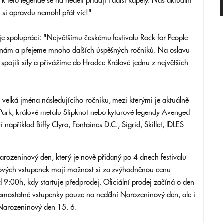
 k této legendě se na neděli přidají i další kapely. Náš aktuální
m si opravdu nemohl přát víc!"
je spolupráci: "Největšímu českému festivalu Rock for People
inám a přejeme mnoho dalších úspěšných ročníků. Na oslavu
pojili síly a přivážíme do Hradce Králové jednu z největších
li velká jména následujícího ročníku, mezi kterými je aktuálně
 Park, králové metalu Slipknot nebo kytarové legendy Avenged
í například Biffy Clyro, Fontaines D.C., Sigrid, Skillet, IDLES
rozeninový den, který je nově přidaný po 4 dnech festivalu
valových vstupenek mají možnost si za zvýhodněnou cenu
 9:00h, kdy startuje předprodej. Oficiální prodej začíná o den
samostatné vstupenky pouze na nedělní Narozeninový den, ale i
 Narozeninový den 15. 6.