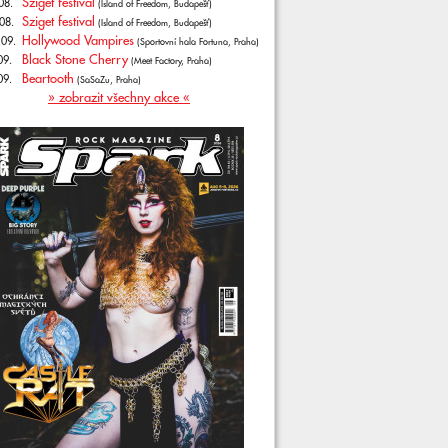
Sziget festival
08.
(Island of Freedom, Budapešť)
Sziget festival
08.
(Island of Freedom, Budapešť)
Hollywood Vampires
.09.
(Sportovní hala Fortuna, Praha)
Black Stone Cherry
09.
(Meet Factory, Praha)
Beartooth
09.
(SaSaZu, Praha)
» zobrazit všechny akce «