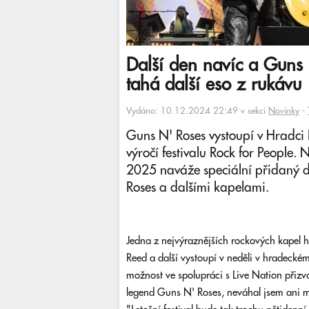
Další den navíc a Guns 
tahá další eso z rukávu
Vydáno: 10.12.2024 22:49 v sekci
Novinky
-
Guns N' Roses vystoupí v Hradci
výročí festivalu Rock for People.
2025 naváže speciální přidaný de
Roses a dalšími kapelami.
Jedna z nejvýraznějších rockových kapel h
Reed a další vystoupí v neděli v hradeckém
možnost ve spolupráci s Live Nation přizva
legend Guns N' Roses, neváhal jsem ani mi