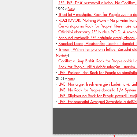
-
RFP LIVE: Déšť nezastavil nikoho. Na Gorillaz, E
15:09 v
Foto
)
-
Třicet let v moshpitu: Rock for People zve na d
-
ROZHOVOR: Nothing More - Na prvním koncert
-
Česká stopa na Rock for People! Které naše tuz
-
Oficiální afterparty RFP bude s P.O.D. A rovno
-
Fanoušci rozhodli: RFP nafukuje areál, zkracuje
-
Knocked Loose, Alexisonfire, Loathe i domácí 
-
Trivium, Within Temptation i letlive. Zásadní ot
Novinky
)
-
Gorillaz a Limp Bizkit. Rock for People ohlásil 
-
Rock for People udělá dobře mladým i starým.
-
LIVE: Poslední den Rock for People se obměnilo
21:51 v
Foto
)
-
LIVE: Nostalgie, fresh energie i kadeřnictví. 
-
LIVE: Na Rock for People dorazila 1/4 System 
-
LIVE: Slipknot na Rock for People potvrdili sv
-
LIVE: Fenomenální Avenged Sevenfold a další