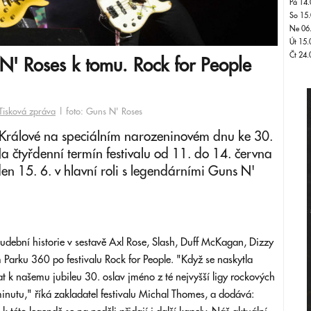
Pá 14.
So 15.
Ne 06
Út 15.
Čt 24.
N' Roses k tomu. Rock for People
Tisková zpráva
| foto: Guns N' Roses
 Králové na speciálním narozeninovém dnu ke 30.
 Na čtyřdenní termín festivalu od 11. do 14. června
n 15. 6. v hlavní roli s legendárními Guns N'
udební historie v sestavě Axl Rose, Slash, Duff McKagan, Dizzy
 Parku 360 po festivalu Rock for People. "Když se naskytla
t k našemu jubileu 30. oslav jméno z té nejvyšší ligy rockových
nutu," říká zakladatel festivalu Michal Thomes, a dodává: