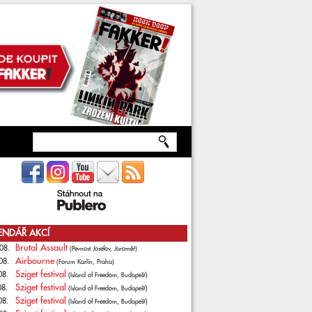
ENDÁŘ AKCÍ
Brutal Assault
08.
(Pevnost Josefov, Jaroměř)
Airbourne
08.
(Forum Karlín, Praha)
Sziget festival
08.
(Island of Freedom, Budapešť)
Sziget festival
08.
(Island of Freedom, Budapešť)
Sziget festival
08.
(Island of Freedom, Budapešť)