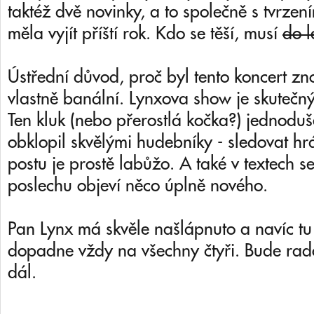
taktéž dvě novinky, a to společně s tvrze
měla vyjít příští rok. Kdo se těší, musí
do l
Ústřední důvod, proč byl tento koncert zno
vlastně banální. Lynxova show je skuteč
Ten kluk (nebo přerostlá kočka?) jednodu
obklopil skvělými hudebníky - sledovat hr
postu je prostě labůžo. A také v textech s
poslechu objeví něco úplně nového.
Pan Lynx má skvěle našlápnuto a navíc tu
dopadne vždy na všechny čtyři. Bude rado
dál.