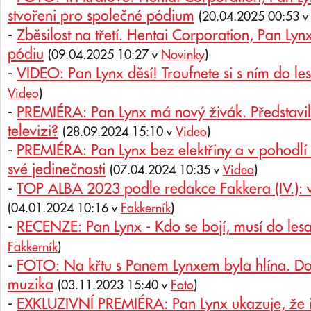
stvořeni pro společné pódium
(20.04.2025 00:53 
-
Zběsilost na třetí. Hentai Corporation, Pan L
pódiu
(09.04.2025 10:27 v
Novinky
)
-
VIDEO: Pan Lynx děsí! Troufnete si s ním do le
Video
)
-
PREMIÉRA: Pan Lynx má nový živák. Představil
televizi?
(28.09.2024 15:10 v
Video
)
-
PREMIÉRA: Pan Lynx bez elektřiny a v pohodlí
své jedinečnosti
(07.04.2024 10:35 v
Video
)
-
TOP ALBA 2023 podle redakce Fakkera (IV.): 
(04.01.2024 10:16 v
Fakkerník
)
-
RECENZE: Pan Lynx - Kdo se bojí, musí do les
Fakkerník
)
-
FOTO: Na křtu s Panem Lynxem byla hlína. Do
muzika
(03.11.2023 15:40 v
Foto
)
-
EXKLUZIVNÍ PREMIÉRA: Pan Lynx ukazuje, že 