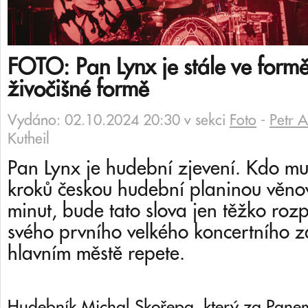
FOTO: Pan Lynx je stále ve formě
živočišné formě
Vydáno: 02.10.2024 20:30 v sekci
Foto
-
Petr 
Kutheil
Pan Lynx je hudební zjevení. Kdo mu
kroků českou hudební planinou věno
minut, bude tato slova jen těžko roz
svého prvního velkého koncertního zá
hlavním městě repete.
Hudebník Michal Skořepa, který za Panem 