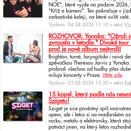
NOE", které vyjde na podzim 2026, In
"Kříž a kamení". Ten pokračuje v jíz
sarkastické koleji, na které sviští celé.
Vydáno: 04.08.2026 11:10 v sekci
Vi
ROZHOVOR: Yonaka: "Ožrali jsm
zvracela v letadle." Divoké tour 
proč je nové album nejtvrdší
Brighton, turné, laryngitida i nová de
zpěvačkou Theresou Jarvis z Yonaka 
probrali všechno od hudby přes dušev
miluje koncerty v Praze.
čtěte zde
Vydáno: 03.08.2026 10:20 v sekci
Fa
15 kapel, který podle nás nesmí
Szigetu!
Sziget je sice pověstný spíš mainstr
upem, ale i letos si na maďarském os
rocku, metalu a elektroniky, která sto
patnáct jmen, na který letos rozhodně