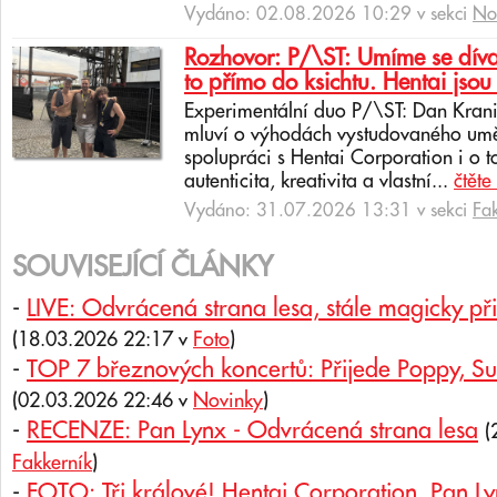
Vydáno: 02.08.2026 10:29 v sekci
No
Rozhovor: P/\ST: Umíme se dívat
to přímo do ksichtu. Hentai jsou 
Experimentální duo P/\ST: Dan Krani
mluví o výhodách vystudovaného uměl
spolupráci s Hentai Corporation i o t
autenticita, kreativita a vlastní...
čtěte
Vydáno: 31.07.2026 13:31 v sekci
Fa
SOUVISEJÍCÍ ČLÁNKY
-
LIVE: Odvrácená strana lesa, stále magicky př
(18.03.2026 22:17 v
Foto
)
-
TOP 7 březnových koncertů: Přijede Poppy, Sul
(02.03.2026 22:46 v
Novinky
)
-
RECENZE: Pan Lynx - Odvrácená strana lesa
(
Fakkerník
)
-
FOTO: Tři králové! Hentai Corporation, Pan Ly