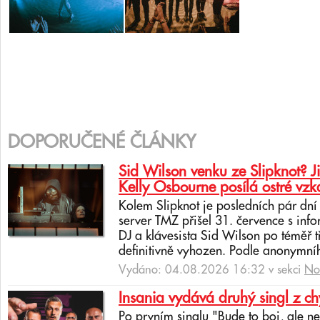
DOPORUČENÉ ČLÁNKY
Sid Wilson venku ze Slipknot? J
Kelly Osbourne posílá ostré vzk
Kolem Slipknot je posledních pár dn
server TMZ přišel 31. července s info
DJ a klávesista Sid Wilson po téměř 
definitivně vyhozen. Podle anonymní
Vydáno: 04.08.2026 16:32 v sekci
No
Insania vydává druhý singl z c
Po prvním singlu "Bude to boj, ale 