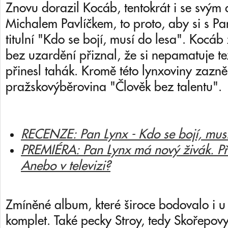
Znovu dorazil Kocáb, tentokrát i se svým
Michalem Pavlíčkem, to proto, aby si s P
titulní "Kdo se bojí, musí do lesa". Kocáb
bez uzardění přiznal, že si nepamatuje te
přinesl tahák. Kromě této lynxoviny zazně
pražskovýběrovina "Člověk bez talentu".
RECENZE: Pan Lynx - Kdo se bojí, musí
PREMIÉRA: Pan Lynx má nový živák. Pře
Anebo v televizi?
Zmíněné album, které široce bodovalo i u 
komplet. Také pecky Stroy, tedy Skořepov