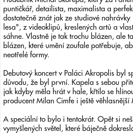
puntičkář, detailista, maximalista a perfek
dostatečně znát jak ze studiové nahrávky 
lesa", z videoklipů, kreslených artů a vlas
sáhne. Vlastně je tak trochu blázen, ale 
blázen, které umění zoufale potřebuje, a
neotřelé formy.
Debutový koncert v Paláci Akropolis byl s
důvodu, že byl první. Kapela s sebou přit
jak kdyby měla hrát v hale, křtilo se hlíno
producent Milan Cimfe i ještě věhlasnější
A speciální to bylo i tentokrát. Opět si ne
vymyšlených světel, které báječně dokresl