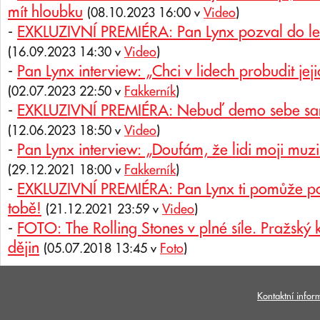
mít hloubku
(08.10.2023 16:00 v
Video
)
-
EXKLUZIVNÍ PREMIÉRA: Pan Lynx pozval do le
(16.09.2023 14:30 v
Video
)
-
Pan Lynx interview: „Chci v lidech probudit jejic
(02.07.2023 22:50 v
Fakkerník
)
-
EXKLUZIVNÍ PREMIÉRA: Nebuď demo sebe sam
(12.06.2023 18:50 v
Video
)
-
Pan Lynx interview: „Doufám, že lidi moji muz
(29.12.2021 18:00 v
Fakkerník
)
-
EXKLUZIVNÍ PREMIÉRA: Pan Lynx ti pomůže po
tobě!
(21.12.2021 23:59 v
Video
)
-
FOTO: The Rolling Stones v plné síle. Pražský 
dějin
(05.07.2018 13:45 v
Foto
)
Kontaktní infor