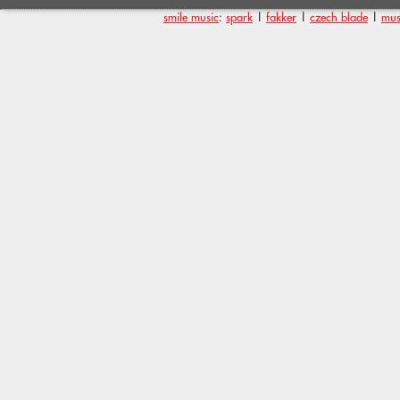
smile music
:
spark
|
fakker
|
czech blade
|
mus