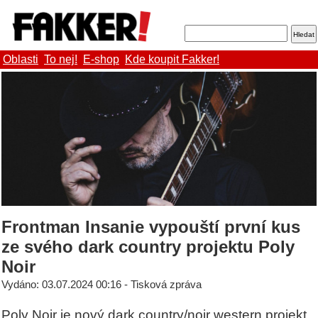
Oblasti
To nej!
E-shop
Kde koupit Fakker!
Frontman Insanie vypouští první kus
ze svého dark country projektu Poly
Noir
Vydáno: 03.07.2024 00:16 - Tisková zpráva
Poly Noir je nový dark country/noir western projekt