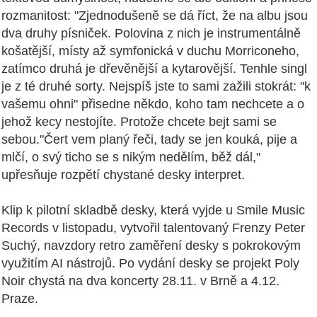
rozmanitost: "Zjednodušeně se dá říct, že na albu jsou
dva druhy písniček. Polovina z nich je instrumentálně
košatější, místy až symfonická v duchu Morriconeho,
zatímco druhá je dřevěnější a kytarovější. Tenhle singl
je z té druhé sorty. Nejspíš jste to sami zažili stokrát: "k
vašemu ohni" přisedne někdo, koho tam nechcete a o
jehož kecy nestojíte. Protože chcete bejt sami se
sebou."Čert vem planý řeči, tady se jen kouká, pije a
mlčí, o svý ticho se s nikým nedělím, běž dál,"
upřesňuje rozpětí chystané desky interpret.
Klip k pilotní skladbě desky, která vyjde u Smile Music
Records v listopadu, vytvořil talentovaný Frenzy Peter
Suchý, navzdory retro zaměření desky s pokrokovým
využitím AI nástrojů. Po vydání desky se projekt Poly
Noir chystá na dva koncerty 28.11. v Brně a 4.12.
Praze.