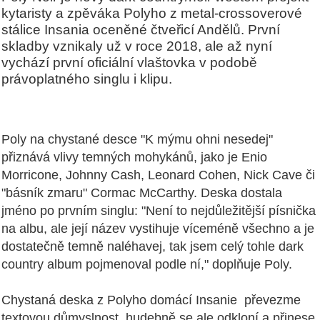
kytaristy a zpěváka Polyho z metal-crossoverové
stálice Insania oceněné čtveřicí Andělů. První
skladby vznikaly už v roce 2018, ale až nyní
vychází první oficiální vlaštovka v podobě
právoplatného singlu i klipu.
Poly na chystané desce "K mýmu ohni nesedej"
přiznává vlivy temných mohykánů, jako je Enio
Morricone, Johnny Cash, Leonard Cohen, Nick Cave či
"básník zmaru" Cormac McCarthy. Deska dostala
jméno po prvním singlu: "Není to nejdůležitější písnička
na albu, ale její název vystihuje víceméně všechno a je
dostatečně temně naléhavej, tak jsem celý tohle dark
country album pojmenoval podle ní," doplňuje Poly.
Chystaná deska z Polyho domácí Insanie převezme
textovou důmyslnost, hudebně se ale odkloní a přinese