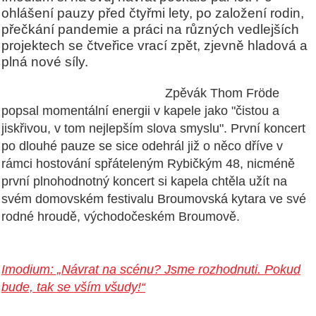
ohlášení pauzy před čtyřmi lety, po založení rodin,
přečkání pandemie a práci na různých vedlejších
projektech se čtveřice vrací zpět, zjevně hladová a
plná nové síly.
Zpěvák Thom Fröde
popsal momentální energii v kapele jako "čistou a
jiskřivou, v tom nejlepším slova smyslu". První koncert
po dlouhé pauze se sice odehrál již o něco dříve v
rámci hostování spřáteleným Rybičkým 48, nicméně
první plnohodnotný koncert si kapela chtěla užít na
svém domovském festivalu Broumovská kytara ve své
rodné hroudě, východočeském Broumově.
Imodium: „Návrat na scénu? Jsme rozhodnuti. Pokud
bude, tak se vším všudy!“