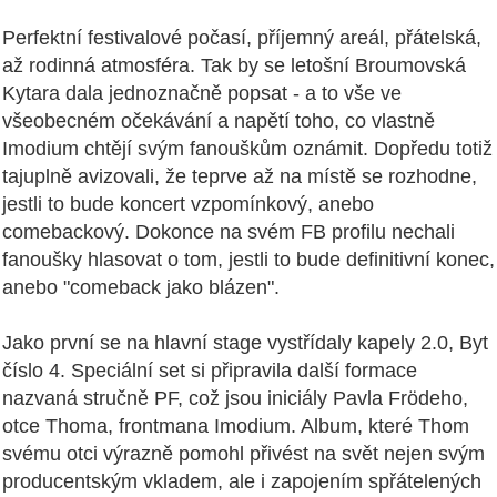
Perfektní festivalové počasí, příjemný areál, přátelská,
až rodinná atmosféra. Tak by se letošní Broumovská
Kytara dala jednoznačně popsat - a to vše ve
všeobecném očekávání a napětí toho, co vlastně
Imodium chtějí svým fanouškům oznámit. Dopředu totiž
tajuplně avizovali, že teprve až na místě se rozhodne,
jestli to bude koncert vzpomínkový, anebo
comebackový. Dokonce na svém FB profilu nechali
fanoušky hlasovat o tom, jestli to bude definitivní konec,
anebo "comeback jako blázen".
Jako první se na hlavní stage vystřídaly kapely 2.0, Byt
číslo 4. Speciální set si připravila další formace
nazvaná stručně PF, což jsou iniciály Pavla Frödeho,
otce Thoma, frontmana Imodium. Album, které Thom
svému otci výrazně pomohl přivést na svět nejen svým
producentským vkladem, ale i zapojením spřátelených