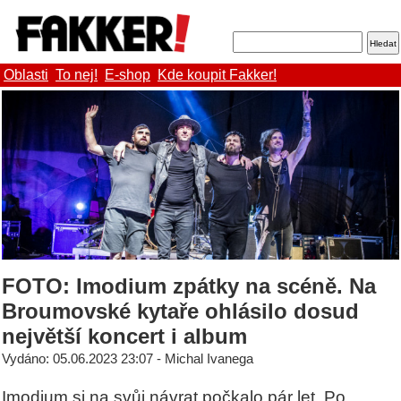
Oblasti
To nej!
E-shop
Kde koupit Fakker!
FOTO: Imodium zpátky na scéně. Na
Broumovské kytaře ohlásilo dosud
největší koncert i album
Vydáno: 05.06.2023 23:07 - Michal Ivanega
Imodium si na svůj návrat počkalo pár let. Po