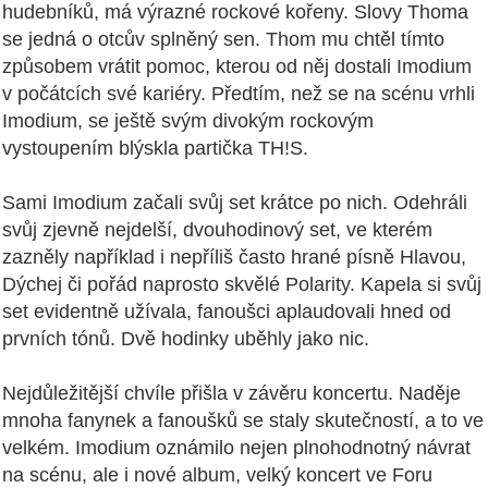
hudebníků, má výrazné rockové kořeny. Slovy Thoma
se jedná o otcův splněný sen. Thom mu chtěl tímto
způsobem vrátit pomoc, kterou od něj dostali Imodium
v počátcích své kariéry. Předtím, než se na scénu vrhli
Imodium, se ještě svým divokým rockovým
vystoupením blýskla partička TH!S.
Sami Imodium začali svůj set krátce po nich. Odehráli
svůj zjevně nejdelší, dvouhodinový set, ve kterém
zazněly například i nepříliš často hrané písně Hlavou,
Dýchej či pořád naprosto skvělé Polarity. Kapela si svůj
set evidentně užívala, fanoušci aplaudovali hned od
prvních tónů. Dvě hodinky uběhly jako nic.
Nejdůležitější chvíle přišla v závěru koncertu. Naděje
mnoha fanynek a fanoušků se staly skutečností, a to ve
velkém. Imodium oznámilo nejen plnohodnotný návrat
na scénu, ale i nové album, velký koncert ve Foru