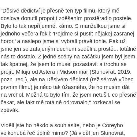
"Děsivé dědictví je přesně ten typ filmu, který mě
doslova donutil propotit zděšením prostěradlo postele.
Bylo to tak nepříjemné, kámo. S manželkou jsme si
jednoho večera řekli: 'Pojďme si pustit nějakej zasranej
horor,' a naslepo jsme si vybrali právě tohle. Pak už
jsme jen se zatajeným dechem seděli a prostě... totálně
nás to dostalo. Z jedné scény na začátku jsem byl jsem
tak špatnej, že jsem to musel pozastavit a trochu se
projít. Miluju od Astera i Midsommar (Slunovrat, 2019,
pozn. red.), ale na Děsivém dědictví (režisérově vůbec
prvním filmu) je něco tak úžasného, že ho musím dát
na vrchol. Možná to bylo tím, že jsem netušil, co přesně
čekat, ale fakt mě totálně odrovnalo," rozkecal se
zpěvák.
Viděli jste ho někdo a souhlasíte, nebo je Coreyho
velkohubá řeč úplně mimo? (Já viděl jen Slunovrat,