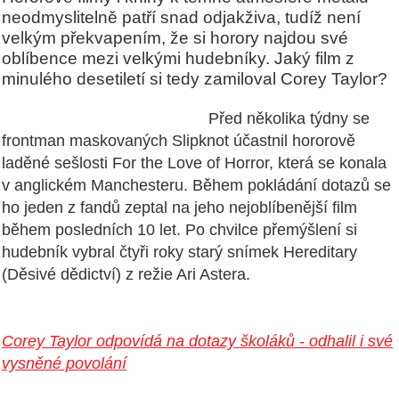
neodmyslitelně patří snad odjakživa, tudíž není
velkým překvapením, že si horory najdou své
oblíbence mezi velkými hudebníky. Jaký film z
minulého desetiletí si tedy zamiloval Corey Taylor?
Před několika týdny se
frontman maskovaných Slipknot účastnil hororově
laděné sešlosti For the Love of Horror, která se konala
v anglickém Manchesteru. Během pokládání dotazů se
ho jeden z fandů zeptal na jeho nejoblíbenější film
během posledních 10 let. Po chvilce přemýšlení si
hudebník vybral čtyři roky starý snímek Hereditary
(Děsivé dědictví) z režie Ari Astera.
Corey Taylor odpovídá na dotazy školáků - odhalil i své
vysněné povolání