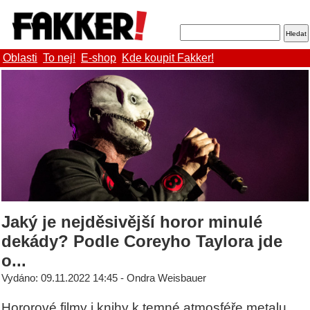
Oblasti
To nej!
E-shop
Kde koupit Fakker!
Jaký je nejděsivější horor minulé
dekády? Podle Coreyho Taylora jde
o...
Vydáno: 09.11.2022 14:45 - Ondra Weisbauer
Hororové filmy i knihy k temné atmosféře metalu