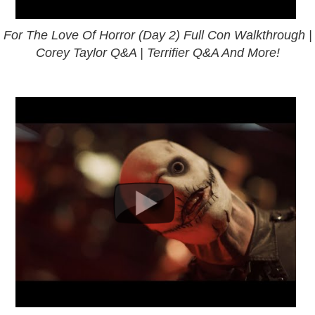
For The Love Of Horror (Day 2) Full Con Walkthrough |
Corey Taylor Q&A | Terrifier Q&A And More!