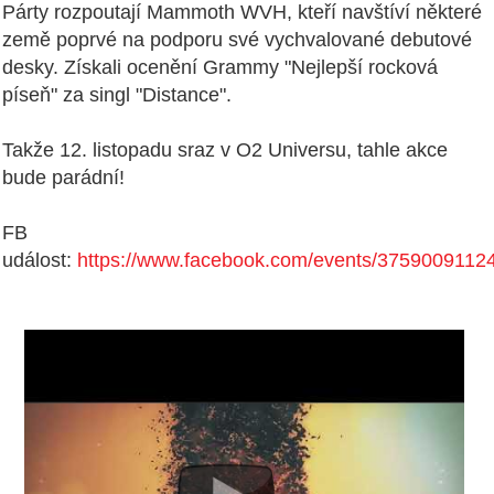
Párty rozpoutají Mammoth WVH, kteří navštíví některé
země poprvé na podporu své vychvalované debutové
desky. Získali ocenění Grammy "Nejlepší rocková
píseň" za singl "Distance".
Takže 12. listopadu sraz v O2 Universu, tahle akce
bude parádní!
FB
událost:
https://www.facebook.com/events/3759009112