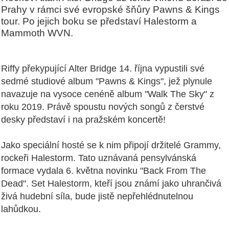
Prahy v rámci své evropské šňůry Pawns & Kings
tour. Po jejich boku se představí Halestorm a
Mammoth WVN.
Riffy překypující Alter Bridge 14. října vypustili své
sedmé studiové album "Pawns & Kings", jež plynule
navazuje na vysoce cenéně album "Walk The Sky" z
roku 2019. Právě spoustu nových songů z čerstvé
desky představí i na pražském koncertě!
Jako speciální hosté se k nim připojí držitelé Grammy,
rockeři Halestorm. Tato uznávaná pensylvánská
formace vydala 6. května novinku "Back From The
Dead". Set Halestorm, kteří jsou známí jako uhrančivá
živá hudební síla, bude jistě nepřehlédnutelnou
lahůdkou.