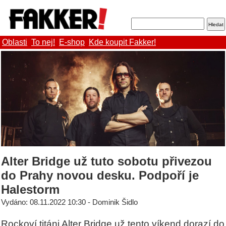
Oblasti
To nej!
E-shop
Kde koupit Fakker!
Alter Bridge už tuto sobotu přivezou
do Prahy novou desku. Podpoří je
Halestorm
Vydáno: 08.11.2022 10:30 - Dominik Šidlo
Rockoví titáni Alter Bridge už tento víkend dorazí do