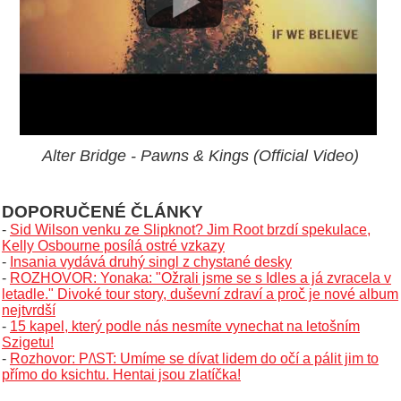
Alter Bridge - Pawns & Kings (Official Video)
DOPORUČENÉ ČLÁNKY
-
Sid Wilson venku ze Slipknot? Jim Root brzdí spekulace,
Kelly Osbourne posílá ostré vzkazy
-
Insania vydává druhý singl z chystané desky
-
ROZHOVOR: Yonaka: "Ožrali jsme se s Idles a já zvracela v
letadle." Divoké tour story, duševní zdraví a proč je nové album
nejtvrdší
-
15 kapel, který podle nás nesmíte vynechat na letošním
Szigetu!
-
Rozhovor: P/\ST: Umíme se dívat lidem do očí a pálit jim to
přímo do ksichtu. Hentai jsou zlatíčka!