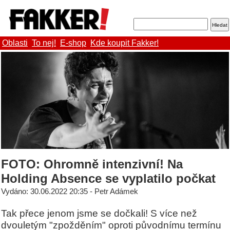
Oblasti
To nej!
E-shop
Kde koupit Fakker!
FOTO: Ohromně intenzivní! Na
Holding Absence se vyplatilo počkat
Vydáno: 30.06.2022 20:35 - Petr Adámek
Tak přece jenom jsme se dočkali! S více než
dvouletým "zpožděním" oproti původnímu termínu