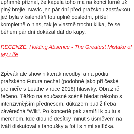
upřímně přiznal, že kapela toho má na konci turné už
plný brejle. Navíc jen pár dní před pražskou zastávkou,
jež byla v kalendáři tou úplně poslední, přišel
kompletně o hlas, tak je vlastně trochu klika, že se
během pár dní dokázal dát do kupy.
RECENZE: Holding Absence - The Greatest Mistake of
My Life
Zpěvák ale show nikterak neodbyl a na pódiu
pražského Futura nechal (podobně jako při české
premiéře s Loathe v roce 2018) hlasivky. Obrazně
řečeno. Těžko na současné scéně hledat někoho s
intenzivnějším přednesem, důkazem budiž třeba
závěrečná "Wilt". Po koncertě pak zamířil k pultu s
merchem, kde dlouhé desítky minut s úsměvem na
tváři diskutoval s fanoušky a fotil s nimi selfíčka.