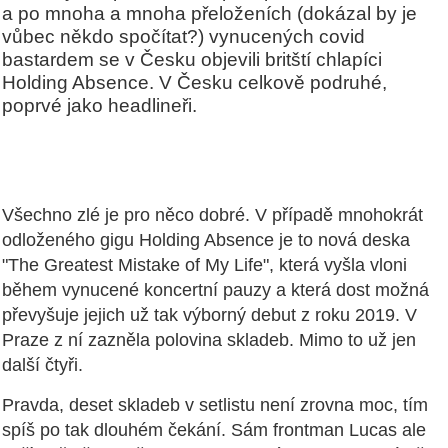
a po mnoha a mnoha přeloženích (dokázal by je
vůbec někdo spočítat?) vynucených covid
bastardem se v Česku objevili britští chlapíci
Holding Absence. V Česku celkově podruhé,
poprvé jako headlineři.
Všechno zlé je pro něco dobré. V případě mnohokrát
odloženého gigu Holding Absence je to nová deska
"The Greatest Mistake of My Life", která vyšla vloni
během vynucené koncertní pauzy a která dost možná
převyšuje jejich už tak výborný debut z roku 2019. V
Praze z ní zazněla polovina skladeb. Mimo to už jen
další čtyři.
Pravda, deset skladeb v setlistu není zrovna moc, tím
spíš po tak dlouhém čekání. Sám frontman Lucas ale