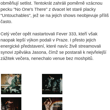
obměňují setlist. Tentokrát zahráli poměrně vzácnou
pecku "No One's There" z dvacet let staré placky
"Untouchables", jež se na jejich shows neobjevuje příliš
často.
Celý večer opět nastartovali Fever 333, kteří však
naopak lepší výkon podali v Praze. I přesto jejich
energické představení, které navíc živě streamovali
synovi zpěváka Jasona, čímž se postarali k nejvřelejší
zážitek večera, nenechalo venue bez moshpitů.