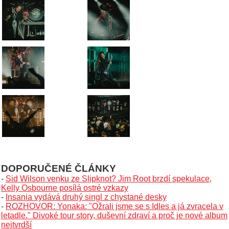
DOPORUČENÉ ČLÁNKY
-
Sid Wilson venku ze Slipknot? Jim Root brzdí spekulace,
Kelly Osbourne posílá ostré vzkazy
-
Insania vydává druhý singl z chystané desky
-
ROZHOVOR: Yonaka: "Ožrali jsme se s Idles a já zvracela v
letadle." Divoké tour story, duševní zdraví a proč je nové album
nejtvrdší