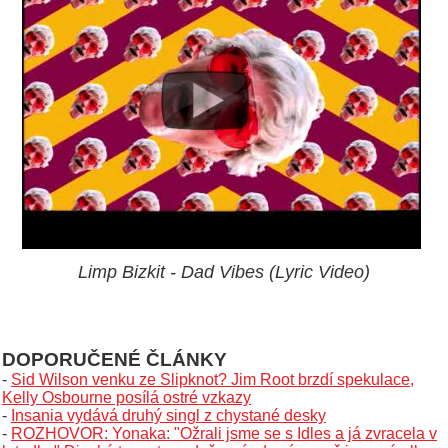
Limp Bizkit - Dad Vibes (Lyric Video)
DOPORUČENÉ ČLÁNKY
-
Sid Wilson venku ze Slipknot? Jim Root brzdí spekulace,
Kelly Osbourne posílá ostré vzkazy
-
Insania vydává druhý singl z chystané desky
-
ROZHOVOR: Yonaka: "Ožrali jsme se s Idles a já zvracela v