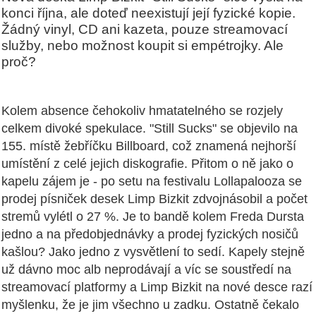
konci října, ale doteď neexistují její fyzické kopie.
Žádný vinyl, CD ani kazeta, pouze streamovací
služby, nebo možnost koupit si empétrojky. Ale
proč?
Kolem absence čehokoliv hmatatelného se rozjely
celkem divoké spekulace. "Still Sucks" se objevilo na
155. místě žebříčku Billboard, což znamená nejhorší
umístění z celé jejich diskografie. Přitom o ně jako o
kapelu zájem je - po setu na festivalu Lollapalooza se
prodej písniček desek Limp Bizkit zdvojnásobil a počet
stremů vylétl o 27 %. Je to bandě kolem Freda Dursta
jedno a na předobjednávky a prodej fyzických nosičů
kašlou? Jako jedno z vysvětlení to sedí. Kapely stejně
už dávno moc alb neprodávají a víc se soustředí na
streamovací platformy a Limp Bizkit na nové desce razí
myšlenku, že je jim všechno u zadku. Ostatně čekalo