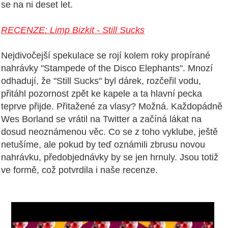
se na ni deset let.
RECENZE: Limp Bizkit - Still Sucks
Nejdivočejší spekulace se rojí kolem roky propírané
nahrávky "Stampede of the Disco Elephants". Mnozí
odhadují, že "Still Sucks" byl dárek, rozčeřil vodu,
přitáhl pozornost zpět ke kapele a ta hlavní pecka
teprve přijde. Přitažené za vlasy? Možná. Každopádně
Wes Borland se vrátil na Twitter a začíná lákat na
dosud neoznámenou věc. Co se z toho vyklube, ještě
netušíme, ale pokud by teď oznámili zbrusu novou
nahrávku, předobjednávky by se jen hrnuly. Jsou totiž
ve formě, což potvrdila i naše recenze.