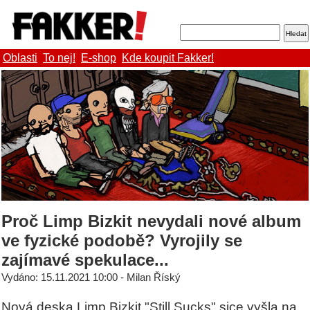
Oblasti
To nej!
E-shop
Kde koupit Fakker!
Proč Limp Bizkit nevydali nové album
ve fyzické podobě? Vyrojily se
zajímavé spekulace...
Vydáno: 15.11.2021 10:00 - Milan Říský
Nová deska Limp Bizkit "Still Sucks" sice vyšla na