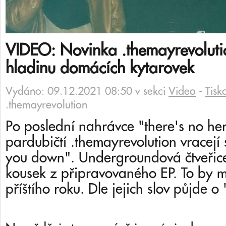
VIDEO: Novinka .themayrevolutio
hladinu domácích kytarovek
Vydáno: 09.12.2021 08:50 v sekci
Video
-
Tisk
.themayrevolution
Po poslední nahrávce "there's no her
pardubičtí .themayrevolution vracejí s
you down". Undergroundová čtveřice
kousek z připravovaného EP. To by mě
příštího roku. Dle jejich slov půjde 