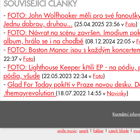
SOUVISEJÍCÍ ČLÁNKY
-
FOTO: John Wolfhooker měli pro své fanoušky
Jednu dobrou, druhou...
(25.04.2025 23:56 v
Foto
)
-
FOTO: Návrat na scénu završen. Imodium pok
album, hrálo se i na chodbě
(08.12.2024 22:05 v
F
-
FOTO: Boston Manor jsou s každým koncertem 
22:37 v
Foto
)
-
FOTO: Lighthouse Keeper křtili EP - na pódiu,
pódia, všude
(22.05.2023 22:34 v
Foto
)
-
Glad For Today pokřtí v Praze novou desku. D
.themayrevolution
(18.07.2022 14:55 v
Novinky
)
Kontaktní infor
smile music
:
spark
|
fakker
|
czech blade
|
mus