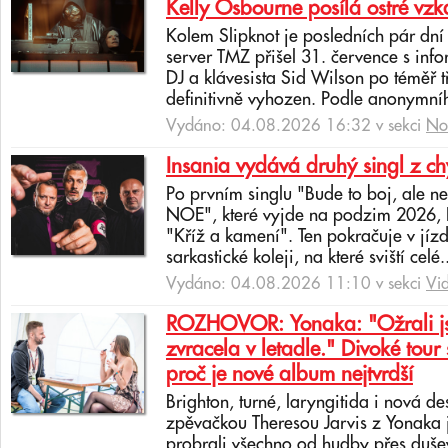
Kelly Osbourne posílá ostré vzk
Kolem Slipknot je posledních pár dn
server TMZ přišel 31. července s info
DJ a klávesista Sid Wilson po téměř 
definitivně vyhozen. Podle anonymní
Vydáno: 04.08.2026 16:32 v sekci
No
Insania vydává druhý singl z c
Po prvním singlu "Bude to boj, ale 
NOE", které vyjde na podzim 2026, In
"Kříž a kamení". Ten pokračuje v jíz
sarkastické koleji, na které sviští celé.
Vydáno: 04.08.2026 11:10 v sekci
Vi
ROZHOVOR: Yonaka: "Ožrali jsm
zvracela v letadle." Divoké tour 
proč je nové album nejtvrdší
Brighton, turné, laryngitida i nová de
zpěvačkou Theresou Jarvis z Yonaka 
probrali všechno od hudby přes dušev