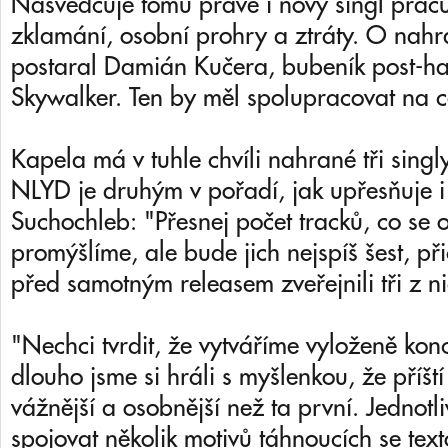
Nasvědčuje tomu právě i nový singl pracuj
zklamání, osobní prohry a ztráty. O nahrá
postaral Damián Kučera, bubeník post-h
Skywalker. Ten by měl spolupracovat na c
Kapela má v tuhle chvíli nahrané tři singl
NLYD je druhým v pořadí, jak upřesňuje i
Suchochleb: "Přesnej počet tracků, co se o
promýšlíme, ale bude jich nejspíš šest, p
před samotným releasem zveřejnili tři z ni
"Nechci tvrdit, že vytváříme vyloženě kon
dlouho jsme si hráli s myšlenkou, že příšt
vážnější a osobnější než ta první. Jednotl
spojovat několik motivů táhnoucích se tex