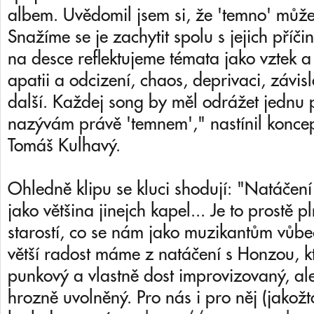
albem. Uvědomil jsem si, že 'temno' můž
Snažíme se je zachytit spolu s jejich pří
na desce reflektujeme témata jako vztek a
apatii a odcizení, chaos, deprivaci, závis
další. Každej song by měl odrážet jednu
nazývám právě 'temnem'," nastínil konce
Tomáš Kulhavý.
Ohledně klipu se kluci shodují: "Natáčení
jako většina jinejch kapel... Je to prostě 
starostí, co se nám jako muzikantům vůbec
větší radost máme z natáčení s Honzou, kt
punkový a vlastně dost improvizovaný, al
hrozně uvolněný. Pro nás i pro něj (jakožt