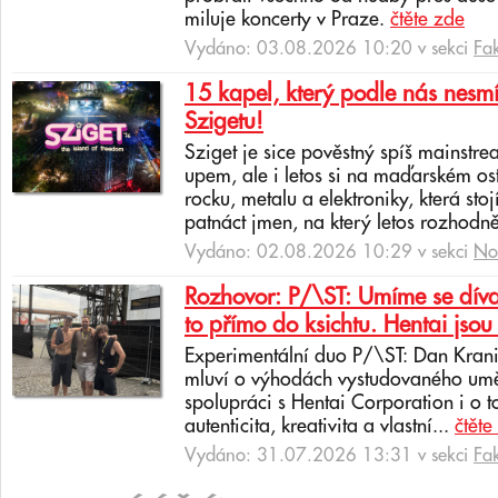
miluje koncerty v Praze.
čtěte zde
Vydáno: 03.08.2026 10:20 v sekci
Fa
15 kapel, který podle nás nesmí
Szigetu!
Sziget je sice pověstný spíš mainstr
upem, ale i letos si na maďarském os
rocku, metalu a elektroniky, která sto
patnáct jmen, na který letos rozhodně
Vydáno: 02.08.2026 10:29 v sekci
No
Rozhovor: P/\ST: Umíme se dívat
to přímo do ksichtu. Hentai jsou 
Experimentální duo P/\ST: Dan Krani
mluví o výhodách vystudovaného uměl
spolupráci s Hentai Corporation i o t
autenticita, kreativita a vlastní...
čtěte
Vydáno: 31.07.2026 13:31 v sekci
Fa