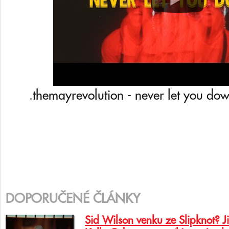
.themayrevolution - never let you dow
DOPORUČENÉ ČLÁNKY
Sid Wilson venku ze Slipknot? J