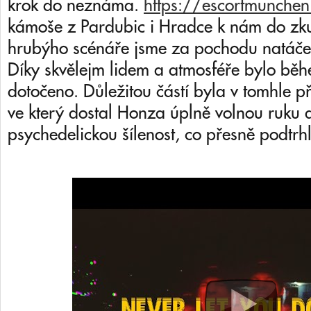
krok do neznáma.
https://escortmunche
kámoše z Pardubic i Hradce k nám do zk
hrubýho scénáře jsme za pochodu natáčeli
Díky skvělejm lidem a atmosféře bylo bě
dotočeno. Důležitou částí byla v tomhle p
ve který dostal Honza úplně volnou ruku a
psychedelickou šílenost, co přesně podtrhl