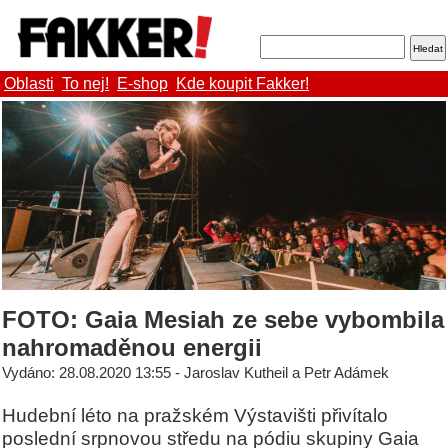
Oblasti
To nej!
E-shop
Kde koupit Fakker!
FOTO: Gaia Mesiah ze sebe vybombila
nahromaděnou energii
Vydáno: 28.08.2020 13:55 - Jaroslav Kutheil a Petr Adámek
Hudební léto na pražském Výstavišti přivítalo
poslední srpnovou středu na pódiu skupiny Gaia