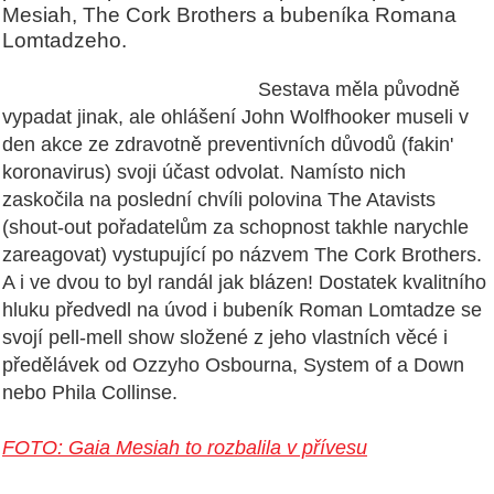
Mesiah, The Cork Brothers a bubeníka Romana
Lomtadzeho.
Sestava měla původně
vypadat jinak, ale ohlášení John Wolfhooker museli v
den akce ze
zdravotně preventivních důvodů
(fakin'
koronavirus) svoji účast odvolat. Namísto nich
zaskočila na poslední chvíli polovina The Atavists
(shout-out pořadatelům za schopnost takhle narychle
zareagovat) vystupující po názvem The Cork Brothers.
A i ve dvou to byl randál jak blázen! Dostatek kvalitního
hluku předvedl na úvod i bubeník Roman Lomtadze se
svojí pell-mell show složené z jeho vlastních věcé i
předělávek od Ozzyho Osbourna, System of a Down
nebo Phila Collinse.
FOTO: Gaia Mesiah to rozbalila v přívesu