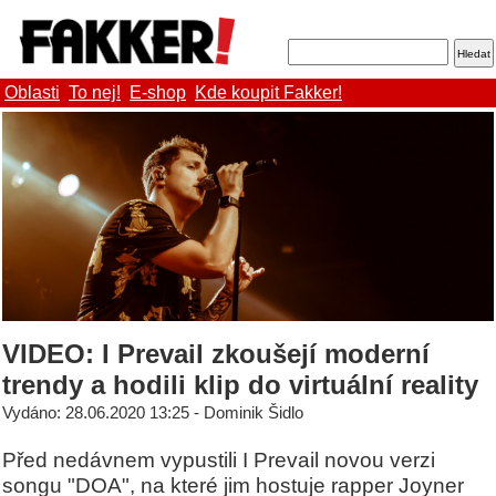
Oblasti
To nej!
E-shop
Kde koupit Fakker!
VIDEO: I Prevail zkoušejí moderní
trendy a hodili klip do virtuální reality
Vydáno: 28.06.2020 13:25 - Dominik Šidlo
Před nedávnem vypustili I Prevail novou verzi
songu "DOA", na které jim hostuje rapper Joyner