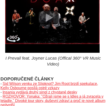
I Prevail feat. Joyner Lucas (Offical 360° VR Music
Video)
DOPORUČENÉ ČLÁNKY
-
Sid Wilson venku ze Slipknot? Jim Root brzdí spekulace,
Kelly Osbourne posílá ostré vzkazy
-
Insania vydává druhý singl z chystané desky
-
ROZHOVOR: Yonaka: "Ožrali jsme se s Idles a já zvracela v
letadle." Divoké tour story, duševní zdraví a proč je nové album
nejtvrdší