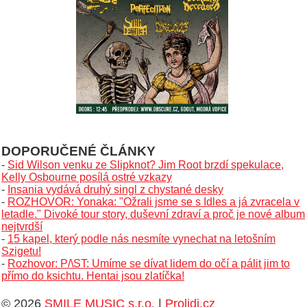
DOPORUČENÉ ČLÁNKY
-
Sid Wilson venku ze Slipknot? Jim Root brzdí spekulace,
Kelly Osbourne posílá ostré vzkazy
-
Insania vydává druhý singl z chystané desky
-
ROZHOVOR: Yonaka: "Ožrali jsme se s Idles a já zvracela v
letadle." Divoké tour story, duševní zdraví a proč je nové album
nejtvrdší
-
15 kapel, který podle nás nesmíte vynechat na letošním
Szigetu!
-
Rozhovor: P/\ST: Umíme se dívat lidem do očí a pálit jim to
přímo do ksichtu. Hentai jsou zlatíčka!
© 2026
SMILE MUSIC s.r.o.
|
Prolidi.cz