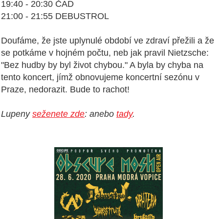
19:40 - 20:30 ČAD
21:00 - 21:55 DEBUSTROL
Doufáme, že jste uplynulé období ve zdraví přežili a že
se potkáme v hojném počtu, neb jak pravil Nietzsche:
"Bez hudby by byl život chybou." A byla by chyba na
tento koncert, jímž obnovujeme koncertní sezónu v
Praze, nedorazit. Bude to rachot!
Lupeny
seženete zde
: anebo
tady
.