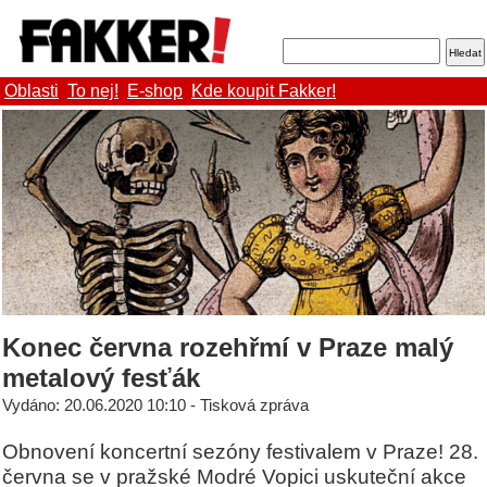
Oblasti
To nej!
E-shop
Kde koupit Fakker!
Konec června rozehřmí v Praze malý
metalový fesťák
Vydáno: 20.06.2020 10:10 - Tisková zpráva
Obnovení koncertní sezóny festivalem v Praze! 28.
června se v pražské Modré Vopici uskuteční akce