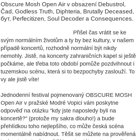
Obscure Mosh Open Air v obsazení Debustrol,
Čad, Godless Truth, Diphteria, Brutally Deceased,
бут, Perfecitizen, Soul Decoder a Consequences.
Přišel čas vrátit se ke
svým normálním životům a ty by bez kultury, v našem
případě koncertů, rozhodně normální být nikdy
nemohly. Jistě, na koncerty zahraničních kapel si ještě
počkáme, ale třeba toto období pomůže pozdvihnout i
tuzemskou scénu, která si to bezpochyby zaslouží. To
vy ale jistě víte!
Jednodenní festival pojmenovaný OBSCURE MOSH
Open Air v pražské Modré Vopici vám poskytne
odpověď na otázku "kdy jste naposledy byli na
koncertě?" (protože my sakra dlouho!) a bude
přehlídkou toho nejlepšího, co může česká scéna
momentálně nabídnout. Těšit se můžete na prověřená