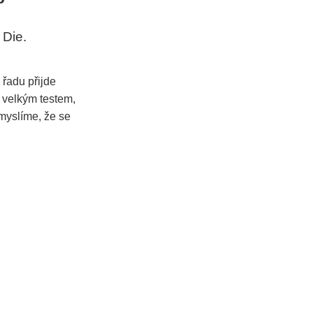
 Die.
 řadu přijde
o velkým testem,
 myslíme, že se