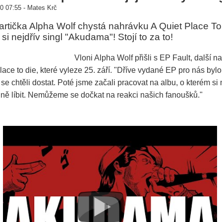
0 07:55 - Mates Krč
artička Alpha Wolf chystá nahrávku A Quiet Place To
i nejdřív singl "Akudama"! Stojí to za to!
Vloni Alpha Wolf přišli s EP Fault, další na
lace to die, které vyleze 25. září. "Dříve vydané EP pro nás byl
 se chtěli dostat. Poté jsme začali pracovat na albu, o kterém si
ně líbit. Nemůžeme se dočkat na reakci našich fanoušků."