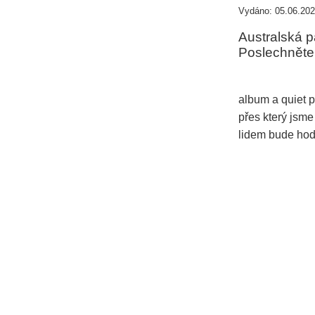
Vydáno: 05.06.202
Australská p
Poslechněte s
album a quiet p
přes který jsme
lidem bude hod