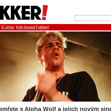
E-shop
Kde koupit Fakker!
emřete s Alpha Wolf a jejich novým si