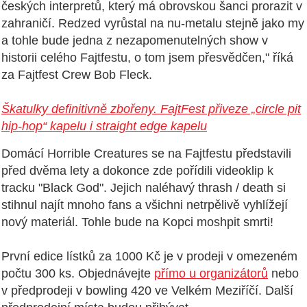
českých interpretů, který má obrovskou šanci prorazit v
zahraničí.
Redzed vyrůstal na nu-metalu stejně jako my
a tohle bude jedna z nezapomenutelných show v
historii celého Fajtfestu, o tom jsem přesvědčen," říká
za
Fajtfest Crew Bob Fleck.
Škatulky definitivně zbořeny. FajtFest přiveze „circle pit
hip-hop“ kapelu i straight edge kapelu
Domácí Horrible Creatures se na Fajtfestu představili
před dvěma lety a dokonce zde pořídili videoklip k
tracku "Black God". Jejich naléhavý thrash / death si
stihnul najít mnoho fans a všichni netrpělivě vyhlížejí
nový materiál. Tohle bude na Kopci moshpit smrti!
První edice lístků za 1000 Kč je v prodeji v omezeném
počtu 300 ks. Objednávejte
přímo u organizátorů
nebo
v předprodeji v bowling 420 ve Velkém Meziříčí. Další