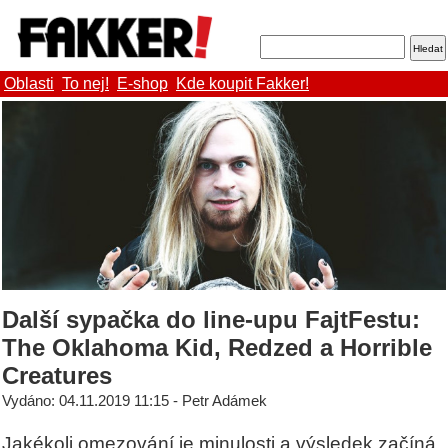
Oblasti
To nej!
E-shop
Kde koupit Fakker!
Další sypačka do line-upu FajtFestu:
The Oklahoma Kid, Redzed a Horrible
Creatures
Vydáno: 04.11.2019 11:15 - Petr Adámek
Jakékoli omezování je minulosti a výsledek začíná