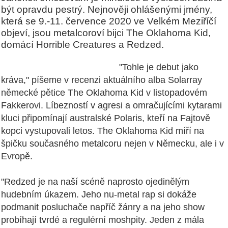
být opravdu pestrý. Nejnověji ohlášenými jmény,
která se 9.-11. července 2020 ve Velkém Meziříčí
objeví, jsou metalcoroví bijci The Oklahoma Kid,
domácí Horrible Creatures a Redzed.
"Tohle je debut jako
kráva," píšeme v recenzi aktuálního alba Solarray
německé pětice The Oklahoma Kid v listopadovém
Fakkerovi. Líbezností v agresi a omračujícími kytarami
kluci připomínají australské Polaris, kteří na Fajtově
kopci vystupovali letos. The Oklahoma Kid míří na
špičku současného metalcoru nejen v Německu, ale i v
Evropě.
"Redzed je na naší scéně naprosto ojedinělým
hudebním úkazem.
Jeho nu-metal rap
si dokáže
podmanit posluchače napříč žánry a na jeho show
probíhají tvrdé a regulérní moshpity. Jeden z mála