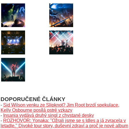
DOPORUČENÉ ČLÁNKY
-
Sid Wilson venku ze Slipknot? Jim Root brzdí spekulace,
Kelly Osbourne posílá ostré vzkazy
-
Insania vydává druhý singl z chystané desky
-
ROZHOVOR: Yonaka: "Ožrali jsme se s Idles a já zvracela v
letadle." Divoké tour story, duševní zdraví a proč je nové album