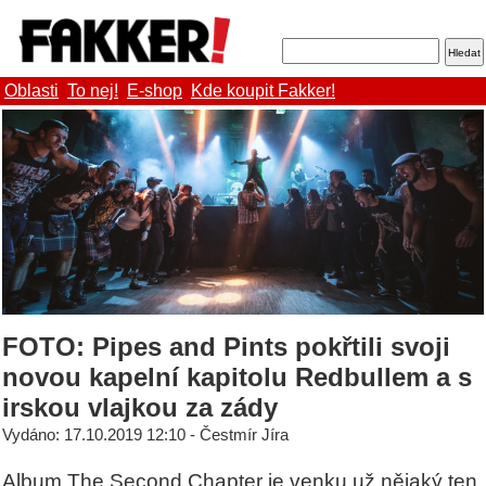
Oblasti
To nej!
E-shop
Kde koupit Fakker!
FOTO: Pipes and Pints pokřtili svoji
novou kapelní kapitolu Redbullem a s
irskou vlajkou za zády
Vydáno: 17.10.2019 12:10 - Čestmír Jíra
Album The Second Chapter je venku už nějaký ten